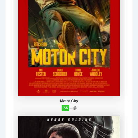
Motor City
—
📹
7.5