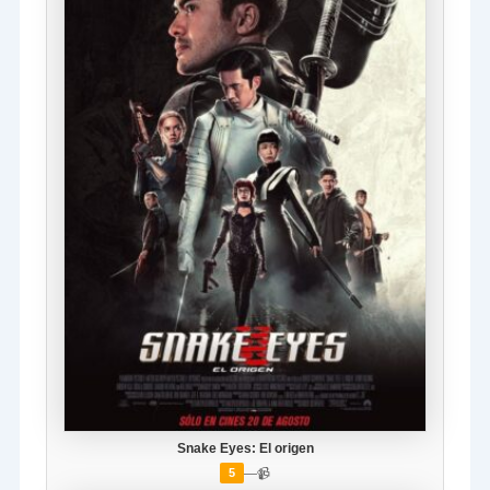
Snake Eyes: El origen
—
📹
5