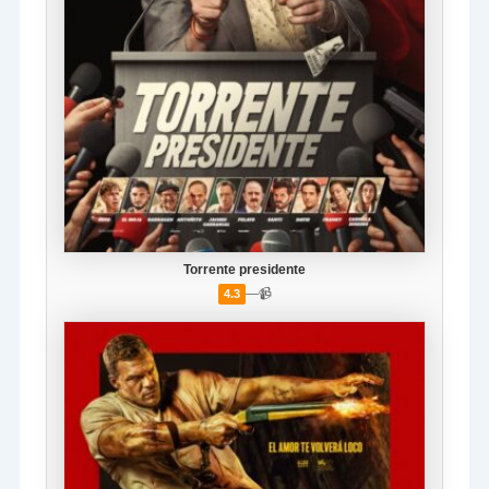
Torrente presidente
—
📹
4.3