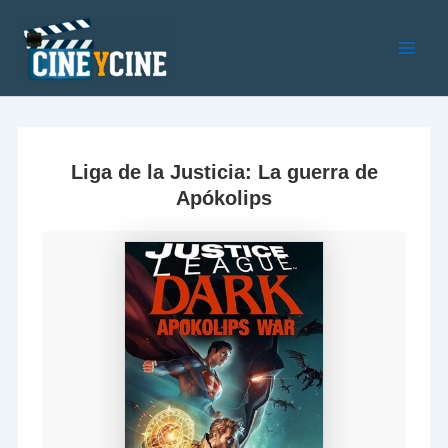
Ir
al
contenido
Main
Men
Liga de la Justicia: La guerra de
Apókolips