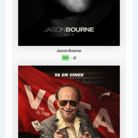
Jason Bourne
—
📹
6.5