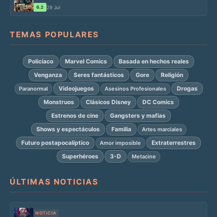
6.2
29 Jul
TEMAS POPULARES
Policíaco
Marvel Comics
Basada en hechos reales
Venganza
Seres fantásticos
Gore
Religión
Videojuegos
Drogas
Paranormal
Asesinos Profesionales
Monstruos
Clásicos Disney
DC Comics
Estrenos de cine
Gangsters y mafias
Shows y espectáculos
Familia
Artes marciales
Futuro postapocalíptico
Extraterrestres
Amor imposible
Superhéroes
3-D
Metacine
ÚLTIMAS NOTICIAS
NOTICIA