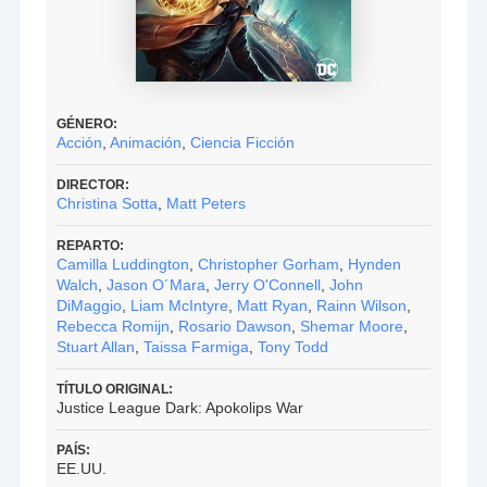
GÉNERO:
Acción
,
Animación
,
Ciencia Ficción
DIRECTOR:
Christina Sotta
,
Matt Peters
REPARTO:
Camilla Luddington
,
Christopher Gorham
,
Hynden
Walch
,
Jason O´Mara
,
Jerry O'Connell
,
John
DiMaggio
,
Liam McIntyre
,
Matt Ryan
,
Rainn Wilson
,
Rebecca Romijn
,
Rosario Dawson
,
Shemar Moore
,
Stuart Allan
,
Taissa Farmiga
,
Tony Todd
TÍTULO ORIGINAL:
Justice League Dark: Apokolips War
PAÍS:
EE.UU.