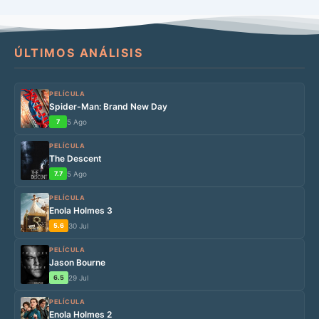
ÚLTIMOS ANÁLISIS
PELÍCULA
Spider-Man: Brand New Day
7
5 Ago
PELÍCULA
The Descent
7.7
5 Ago
PELÍCULA
Enola Holmes 3
5.6
30 Jul
PELÍCULA
Jason Bourne
6.5
29 Jul
PELÍCULA
Enola Holmes 2