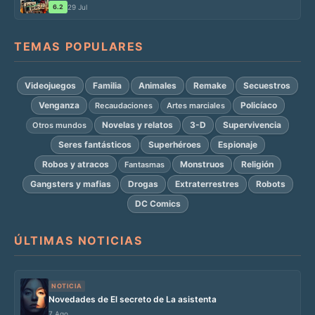
6.2
29 Jul
TEMAS POPULARES
Videojuegos
Familia
Animales
Remake
Secuestros
Venganza
Policíaco
Recaudaciones
Artes marciales
Novelas y relatos
3-D
Supervivencia
Otros mundos
Seres fantásticos
Superhéroes
Espionaje
Robos y atracos
Monstruos
Religión
Fantasmas
Gangsters y mafias
Drogas
Extraterrestres
Robots
DC Comics
ÚLTIMAS NOTICIAS
NOTICIA
Novedades de El secreto de La asistenta
7 Ago