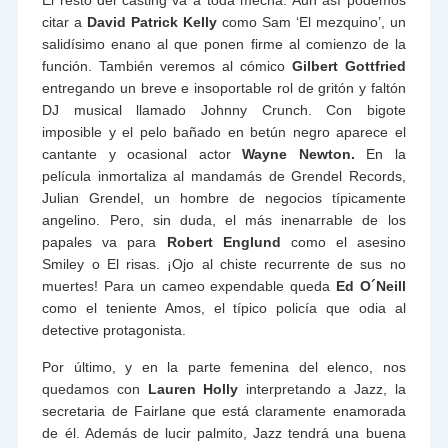
El resto del casting va a toda mecha. Aun así podemos
citar a
David Patrick Kelly
como Sam ‘El mezquino’, un
salidísimo enano al que ponen firme al comienzo de la
función. También veremos al cómico
Gilbert Gottfried
entregando un breve e insoportable rol de gritón y faltón
DJ musical llamado Johnny Crunch. Con bigote
imposible y el pelo bañado en betún negro aparece el
cantante y ocasional actor
Wayne Newton.
En la
película inmortaliza al mandamás de Grendel Records,
Julian Grendel, un hombre de negocios típicamente
angelino. Pero, sin duda, el más inenarrable de los
papales va para
Robert Englund
como el asesino
Smiley o El risas. ¡Ojo al chiste recurrente de sus no
muertes! Para un cameo expendable queda
Ed O´Neill
como el teniente Amos, el típico policía que odia al
detective protagonista.
Por último, y en la parte femenina del elenco, nos
quedamos con
Lauren Holly
interpretando a Jazz, la
secretaria de Fairlane que está claramente enamorada
de él. Además de lucir palmito, Jazz tendrá una buena