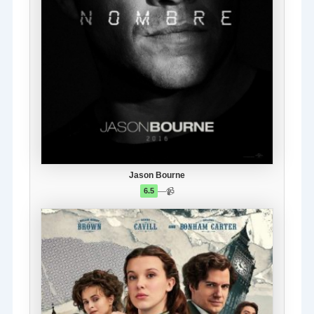
Jason Bourne
—
📹
6.5