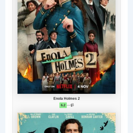
Enola Holmes 2
—
📹
6.2