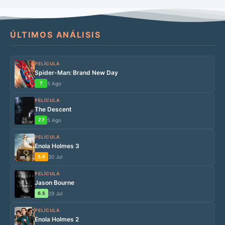
ÚLTIMOS ANÁLISIS
PELÍCULA
Spider-Man: Brand New Day
7
5 Ago
PELÍCULA
The Descent
7.7
5 Ago
PELÍCULA
Enola Holmes 3
5.6
30 Jul
PELÍCULA
Jason Bourne
6.5
29 Jul
PELÍCULA
Enola Holmes 2