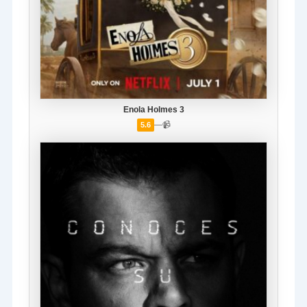
Enola Holmes 3
—
📹
5.6