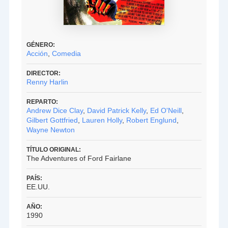
GÉNERO:
Acción
,
Comedia
DIRECTOR:
Renny Harlin
REPARTO:
Andrew Dice Clay
,
David Patrick Kelly
,
Ed O'Neill
,
Gilbert Gottfried
,
Lauren Holly
,
Robert Englund
,
Wayne Newton
TÍTULO ORIGINAL:
The Adventures of Ford Fairlane
PAÍS:
EE.UU.
AÑO:
1990