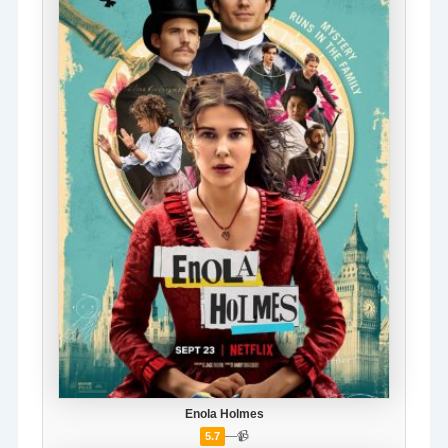
Enola Holmes
—
📹
5.7