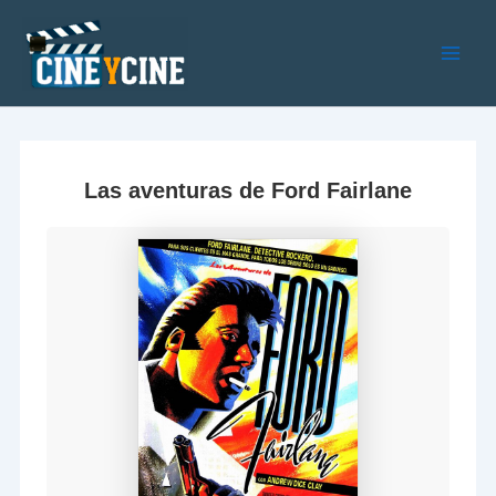
Ir
al
contenido
Main
Men
Las aventuras de Ford Fairlane