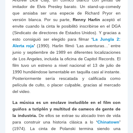
Andrew Dice Clay, un cómico blanco con pintas de
imitador de Elvis Presley barato. Un stand-up-comedy
que ansiaba ser una especie de Richard Pryor en
versión blanca. Por su parte,
Renny Harlin
aceptó el
envite cuando la cinta le posibilitó inscribirse en el DGA
(Sindicato de directores de Estados Unidos). Y gracias a
esto consiguió ser elegido para filmar
‘
La Jungla 2:
Alerta roja
’
(1990). Harlin filmó ‘Las aventuras…’ entre
junio y septiembre de 1989 en diferentes localizaciones
de Los Angeles, incluida la oficina de Capitol Records. El
film tuvo un estreno a nivel nacional el 13 de julio de
1990 hundiéndose lamentable en taquilla casi al instante.
Posteriormente sería rescatada y calificada como
película de culto, o placer culpable, gracias al mercado
del video.
La música es un enclave ineludible en el film con
guiños a tutiplén y multitud de cameos de gente de
la industria.
De ellos se extrae su alocado tren de vida
para construir una historia clásica a lo
‘
Chinatown
’
(1974). La cinta de Polanski termina siendo una