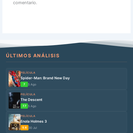
comentario.
ÚLTIMOS ANÁLISIS
PELÍCULA
Spider-Man: Brand New Day
7
5 Ago
PELÍCULA
The Descent
7.7
5 Ago
PELÍCULA
Enola Holmes 3
5.6
30 Jul