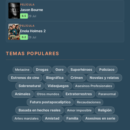
PELÍCULA
Jason Bourne
6.5
29 Jul
PELÍCULA
Enola Holmes 2
6.2
29 Jul
TEMAS POPULARES
Drogas
Gore
Superhéroes
Policíaco
Metacine
Estrenos de cine
Biográfica
Crimen
Novelas y relatos
Sobrenatural
Videojuegos
Asesinos Profesionales
Animales
Extraterrestres
Otros mundos
Paranormal
Futuro postapocalíptico
Recaudaciones
Basada en hechos reales
Religión
Amor imposible
Amistad
Familia
Asesinos en serie
Artes marciales