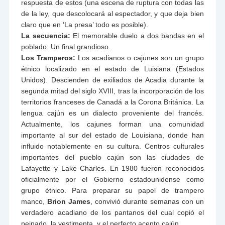
respuesta de estos (una escena de ruptura con todas las
de la ley, que descolocará al espectador, y que deja bien
claro que en ‘La presa’ todo es posible).
La secuencia:
El memorable duelo a dos bandas en el
poblado. Un final grandioso.
Los Tramperos:
Los acadianos o cajunes son un grupo
étnico localizado en el estado de Luisiana (Estados
Unidos). Descienden de exiliados de Acadia durante la
segunda mitad del siglo XVIII, tras la incorporación de los
territorios franceses de Canadá a la Corona Británica. La
lengua cajún es un dialecto proveniente del francés.
Actualmente, los cajunes forman una comunidad
importante al sur del estado de Louisiana, donde han
influido notablemente en su cultura. Centros culturales
importantes del pueblo cajún son las ciudades de
Lafayette y Lake Charles. En 1980 fueron reconocidos
oficialmente por el Gobierno estadounidense como
grupo étnico. Para preparar su papel de trampero
manco,
Brion James
, convivió durante semanas con un
verdadero acadiano de los pantanos del cual copió el
peinado, la vestimenta, y el perfecto acento cajún.