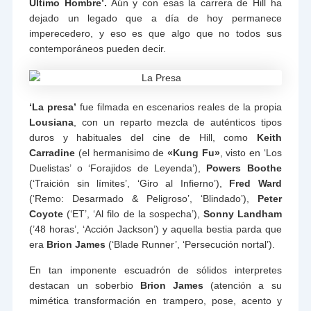
Último Hombre’.
Aún y con esas la carrera de Hill ha
dejado un legado que a día de hoy permanece
imperecedero, y eso es que algo que no todos sus
contemporáneos pueden decir.
‘La presa’
fue filmada en escenarios reales de la propia
Lousiana
, con un reparto mezcla de auténticos tipos
duros y habituales del cine de Hill, como
Keith
Carradine
(el hermanisimo de
«Kung Fu»
, visto en ‘Los
Duelistas’ o ‘Forajidos de Leyenda’),
Powers Boothe
(‘Traición sin límites’, ‘Giro al Infierno’),
Fred Ward
(‘Remo: Desarmado & Peligroso’, ‘Blindado’),
Peter
Coyote
(‘ET’, ‘Al filo de la sospecha’),
Sonny Landham
(’48 horas’, ‘Acción Jackson’) y aquella bestia parda que
era
Brion James
(‘Blade Runner’, ‘Persecución nortal’).
En tan imponente escuadrón de sólidos interpretes
destacan un soberbio
Brion James
(atención a su
mimética transformación en trampero, pose, acento y