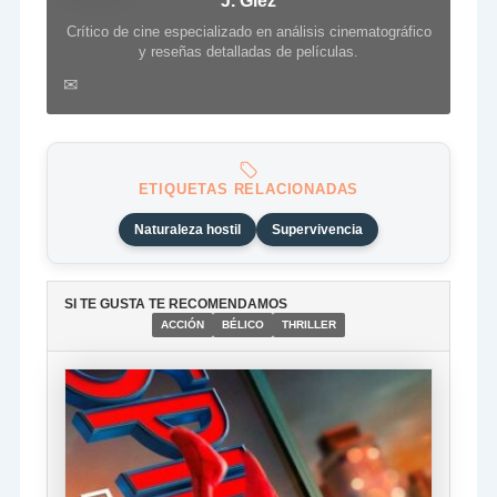
J. Glez
Crítico de cine especializado en análisis cinematográfico
y reseñas detalladas de películas.
✉
ETIQUETAS RELACIONADAS
Naturaleza hostil
Supervivencia
SI TE GUSTA TE RECOMENDAMOS
ACCIÓN
BÉLICO
THRILLER