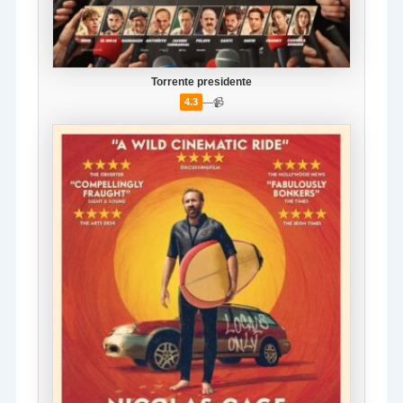
Torrente presidente
—
📹
4.3