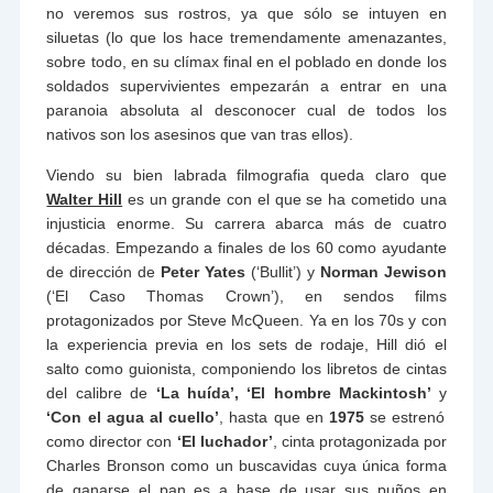
no veremos sus rostros, ya que sólo se intuyen en
siluetas (lo que los hace tremendamente amenazantes,
sobre todo, en su clímax final en el poblado en donde los
soldados supervivientes empezarán a entrar en una
paranoia absoluta al desconocer cual de todos los
nativos son los asesinos que van tras ellos).
Viendo su bien labrada filmografia queda claro que
Walter Hill
es un grande con el que se ha cometido una
injusticia enorme. Su carrera abarca más de cuatro
décadas. Empezando a finales de los 60 como ayudante
de dirección de
Peter Yates
(‘Bullit’) y
Norman Jewison
(‘El Caso Thomas Crown’), en sendos films
protagonizados por Steve McQueen. Ya en los 70s y con
la experiencia previa en los sets de rodaje, Hill dió el
salto como guionista, componiendo los libretos de cintas
del calibre de
‘La huída’,
‘El hombre Mackintosh’
y
‘Con el agua al cuello’
, hasta que en
1975
se estrenó
como director con
‘El luchador’
, cinta protagonizada por
Charles Bronson como un buscavidas cuya única forma
de ganarse el pan es a base de usar sus puños en