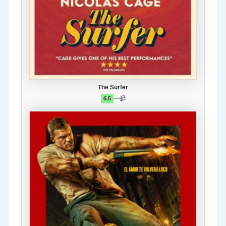
The Surfer
—
📹
6.5