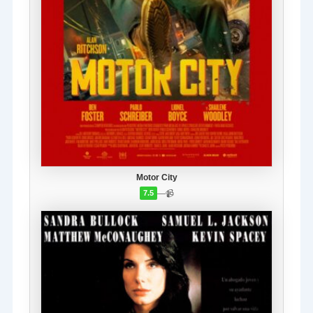
Motor City
—
📹
7.5