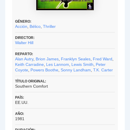
GÉNERO:
Acción
,
Bélico
,
Thriller
DIRECTOR:
Walter Hill
REPARTO:
Alan Autry
,
Brion James
,
Franklyn Seales
,
Fred Ward
,
Keith Carradine
,
Les Lannom
,
Lewis Smith
,
Peter
Coyote
,
Powers Boothe
,
Sonny Landham
,
T.K. Carter
TÍTULO ORIGINAL:
Southern Comfort
PAÍS:
EE.UU.
AÑO:
1981