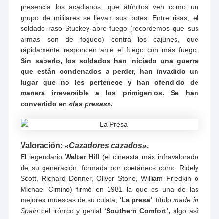
presencia los acadianos, que atónitos ven como un
grupo de militares se llevan sus botes. Entre risas, el
soldado raso Stuckey abre fuego (recordemos que sus
armas son de fogueo) contra los cajunes, que
rápidamente responden ante el fuego con más fuego.
Sin saberlo, los soldados han iniciado una guerra
que están condenados a perder, han invadido un
lugar que no les pertenece y han ofendido de
manera irreversible a los primigenios. Se han
convertido en
«las presas».
Valoración:
«Cazadores cazados»
.
El legendario
Walter Hill
(el cineasta más infravalorado
de su generación, formada por coetáneos como Ridely
Scott, Richard Donner, Oliver Stone, William Friedkin o
Michael Cimino) firmó en 1981 la que es una de las
mejores muescas de su culata,
‘La presa’
, título
made in
Spain
del irónico y genial
‘Southern Comfort’,
algo así