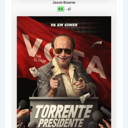
Jason Bourne
—
📹
6.5