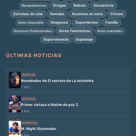
Drogas
Robots
Secuestros
Recaudaciones
Estrenos de cine
Remake
Asesinos en serie
Crimen
Venganza
Superhéroes
Familia
Amor imposible
Seres fantásticos
Asesinos Profesionales
Artes marciales
Supervivencia
Espionaje
ÚLTIMAS NOTICIAS
NOTICIA
Novedades de El secreto de La asistenta
7 Ago
NOTICIA
Primer vistazo a Noche de paz 2
6 Ago
ESPECIAL
M. Night Shyamalan
6 Ago