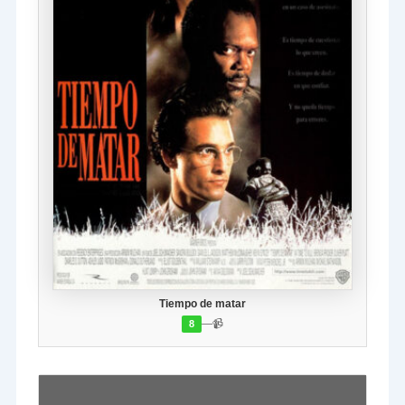
Tiempo de matar
—
📹
8