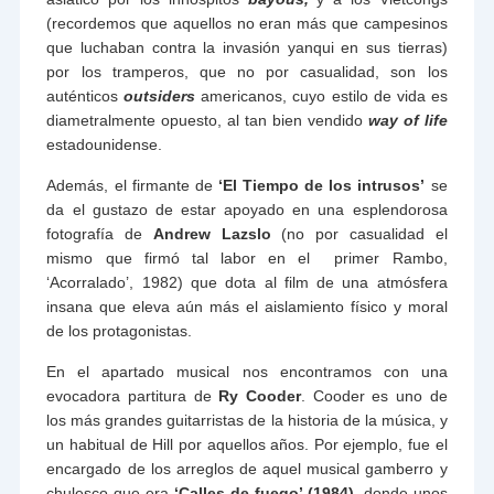
(recordemos que aquellos no eran más que campesinos
que luchaban contra la invasión yanqui en sus tierras)
por los tramperos, que no por casualidad, son los
auténticos
outsiders
americanos, cuyo estilo de vida es
diametralmente opuesto, al tan bien vendido
way of life
estadounidense.
Además, el firmante de
‘El Tiempo de los intrusos’
se
da el gustazo de estar apoyado en una esplendorosa
fotografía de
Andrew Lazslo
(no por casualidad el
mismo que firmó tal labor en el primer Rambo,
‘Acorralado’, 1982) que dota al film de una atmósfera
insana que eleva aún más el aislamiento físico y moral
de los protagonistas.
En el apartado musical nos encontramos con una
evocadora partitura de
Ry Cooder
. Cooder es uno de
los más grandes guitarristas de la historia de la música, y
un habitual de Hill por aquellos años. Por ejemplo, fue el
encargado de los arreglos de aquel musical gamberro y
chulesco que era
‘Calles de fuego’ (1984)
, donde unos