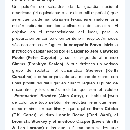
En territorio enemigo
Un pelotón de soldados de la guardia nacional
americana (el equivalente a la extinta mili española) que
se encuentra de maniobras en Texas, es enviado en una
misión rutinaria por los atolladeros de Louisina. El
objetivo es el reconocimiento del lugar, para la
preparación en combate en territorio inhóspito. Armados
sólo con armas de fogueo,
la compañía Bravo
, inicia la
instrucción capitaneados por el
Sargento Jefe Crawford
Poole (Peter Coyote)
, y con el segundo al mando
Simms (Franklyn Seales).
A sus órdenes un variado
grupo de reclutas: el carismático
Spencer (Keith
Carradine)
que ha organizado una noche de recreo con
unas prostitutas del lugar en cuanto lleguen al punto de
encuentro, y los demás reclutas que son el voluble
“Entrenador”
Bowden (Alan Autry),
el habitual joven
de color que todo pelotón de reclutas tiene que tener
como mínimo en sus filas y que aquí se llama
Cribbs
(T.K. Carter)
, el duro
Loonie Reece (Fred Ward)
,
el
bromista Stuckey y el miedoso Casper (Lewis Smith
& Les Larnom)
a los que a última hora se les une