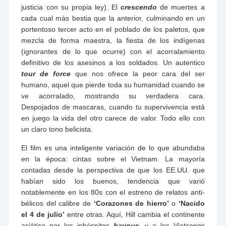
justicia con su propia ley). El
crescendo
de muertes a
cada cual más bestia que la anterior, culminando en un
portentoso tercer acto en el poblado de los paletos, que
mezcla de forma maestra, la fiesta de los indígenas
(ignorantes de lo que ocurre) con el acorralamiento
definitivo de los asesinos a los soldados. Un autentico
tour de force
que nos ofrece la peor cara del ser
humano, aquel que pierde toda su humanidad cuando se
ve acorralado, mostrando su verdadera cara.
Despojados de mascaras, cuando tu supervivencia está
en juego la vida del otro carece de valor. Todo ello con
un claro tono belicista.
El film es una inteligente variación de lo que abundaba
en la época: cintas sobre el Vietnam. La mayoría
contadas desde la perspectiva de que los EE.UU. que
habían sido los buenos, tendencia que varió
notablemente en los 80s con el estreno de relatos anti-
bélicos del calibre de
‘Corazones de hierro’
o
‘Nacido
el 4 de julio’
entre otras. Aquí, Hill cambia el continente
asiático por los inhóspitos
bayous,
y a los Vietcongs