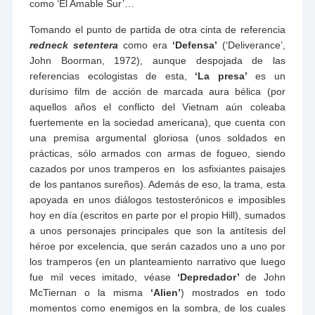
como ‘El Amable Sur’…
Tomando el punto de partida de otra cinta de referencia
redneck setentera
como era
‘Defensa’
(‘Deliverance’,
John Boorman, 1972), aunque despojada de las
referencias ecologistas de esta,
‘La presa’
es un
durísimo film de acción de marcada aura bélica (por
aquellos años el conflicto del Vietnam aún coleaba
fuertemente en la sociedad americana), que cuenta con
una premisa argumental gloriosa (unos soldados en
prácticas, sólo armados con armas de fogueo, siendo
cazados por unos tramperos en los asfixiantes paisajes
de los pantanos sureños). Además de eso, la trama, esta
apoyada en unos diálogos testosterónicos e imposibles
hoy en día (escritos en parte por el propio Hill), sumados
a unos personajes principales que son la antítesis del
héroe por excelencia, que serán cazados uno a uno por
los tramperos (en un planteamiento narrativo que luego
fue mil veces imitado, véase
‘Depredador’
de John
McTiernan o la misma
‘Alien’
) mostrados en todo
momentos como enemigos en la sombra, de los cuales