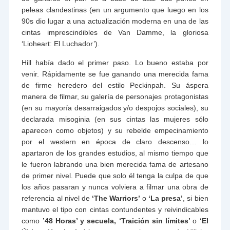
peleas clandestinas (en un argumento que luego en los
90s dio lugar a una actualización moderna en una de las
cintas imprescindibles de Van Damme, la gloriosa
‘Lioheart: El Luchador’).
Hill había dado el primer paso. Lo bueno estaba por
venir. Rápidamente se fue ganando una merecida fama
de firme heredero del estilo Peckinpah. Su áspera
manera de filmar, su galería de personajes protagonistas
(en su mayoría desarraigados y/o despojos sociales), su
declarada misoginia (en sus cintas las mujeres sólo
aparecen como objetos) y su rebelde empecinamiento
por el western en época de claro descenso… lo
apartaron de los grandes estudios, al mismo tiempo que
le fueron labrando una bien merecida fama de artesano
de primer nivel. Puede que solo él tenga la culpa de que
los años pasaran y nunca volviera a filmar una obra de
referencia al nivel de
‘The Warriors’
o
‘La presa’
, si bien
mantuvo el tipo con cintas contundentes y reivindicables
como
’48 Horas’ y secuela, ‘Traición sin límites’
o
‘El