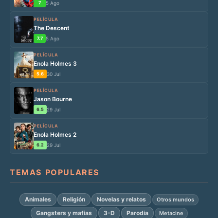
7
5 Ago
PELÍCULA
The Descent
7.7
5 Ago
PELÍCULA
Enola Holmes 3
5.6
30 Jul
PELÍCULA
Jason Bourne
6.5
29 Jul
PELÍCULA
Enola Holmes 2
6.2
29 Jul
TEMAS POPULARES
Animales
Religión
Novelas y relatos
Otros mundos
Gangsters y mafias
3-D
Parodia
Metacine