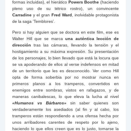
formas incluidas), el hierático
Powers Boothe
(haciendo
pleno uso de su tétrico rostro), un convincente
Carradine
y el gran
Fred Ward
, inolvidable protagonista
de la saga ‘Temblores’.
Pero si hay alguien que se doctora en este film, ese es
Walter Hill que se marca
una auténtica lección de
dirección
tras las cámaras, llevando la tensión y el
hostigamiento a su máxima expresión. Su presentación
de los personajes, lo bien llevado que está la locura que
se va apoderando de ellos al verse indefensos en mitad
de un territorio que les es desconocido. Ver como Hill
opta de forma soberbia por no mostrar nunca en
primeros planos a los tramperos, convertidos en
enemigos entre sombras, vistos en rafagazos, y de
maneras canibalescas, lo que eleva la lucha al nivel
«Humanos vs Bárbaros»
sin saber quienes son
verdaderamente los asediados (al fin y al cabo, los
tramperos están respondiendo a una ofensa hecha por
unos arribadores carentes de respeto por lo ajeno,
haciendo lo que ellos creen que es lo justo, tomarse la