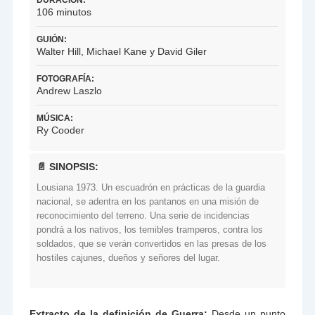
DURACIÓN:
106 minutos
GUIÓN:
Walter Hill, Michael Kane y David Giler
FOTOGRAFÍA:
Andrew Laszlo
MÚSICA:
Ry Cooder
📄 SINOPSIS:
Lousiana 1973. Un escuadrón en prácticas de la guardia
nacional, se adentra en los pantanos en una misión de
reconocimiento del terreno. Una serie de incidencias
pondrá a los nativos, los temibles tramperos, contra los
soldados, que se verán convertidos en las presas de los
hostiles cajunes, dueños y señores del lugar.
Extracto
de la definición de Guerra:
Desde un punto