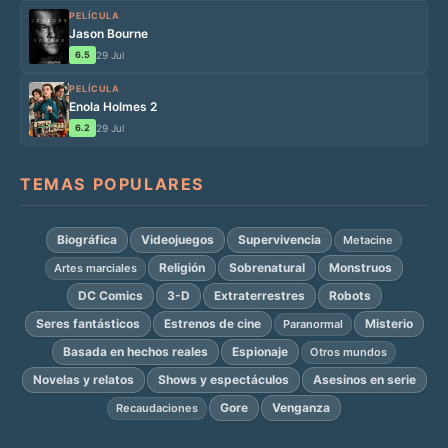
PELÍCULA
Jason Bourne
6.5
29 Jul
PELÍCULA
Enola Holmes 2
6.2
29 Jul
TEMAS POPULARES
Biográfica
Videojuegos
Supervivencia
Metacine
Religión
Sobrenatural
Monstruos
Artes marciales
DC Comics
3-D
Extraterrestres
Robots
Seres fantásticos
Estrenos de cine
Misterio
Paranormal
Basada en hechos reales
Espionaje
Otros mundos
Novelas y relatos
Shows y espectáculos
Asesinos en serie
Gore
Venganza
Recaudaciones