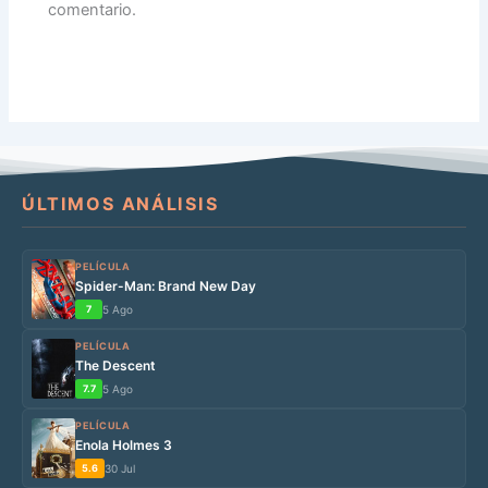
comentario.
ÚLTIMOS ANÁLISIS
PELÍCULA
Spider-Man: Brand New Day
7
5 Ago
PELÍCULA
The Descent
7.7
5 Ago
PELÍCULA
Enola Holmes 3
5.6
30 Jul