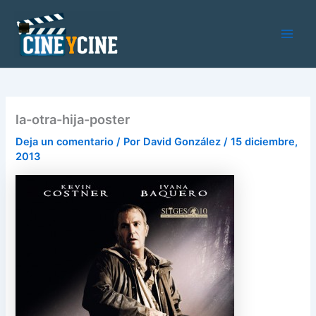
Ir
al
contenido
Main
Men
la-otra-hija-poster
Deja un comentario
/ Por
David González
/
15 diciembre,
2013