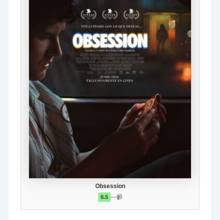
Obsession
—
📹
6.5