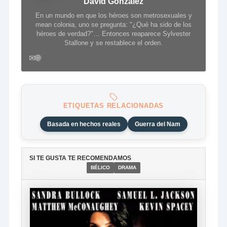
David González
En un mundo en que los héroes son metrosexuales y
mean colonia, uno se pregunta: "¿Qué ha sido de los
héroes de verdad?"… Entonces reaparece Sylvester
Stallone y se restablece el orden.
✉
🌐
ETIQUETAS RELACIONADAS
Basada en hechos reales
Guerra del Nam
SI TE GUSTA TE RECOMENDAMOS
BÉLICO
DRAMA