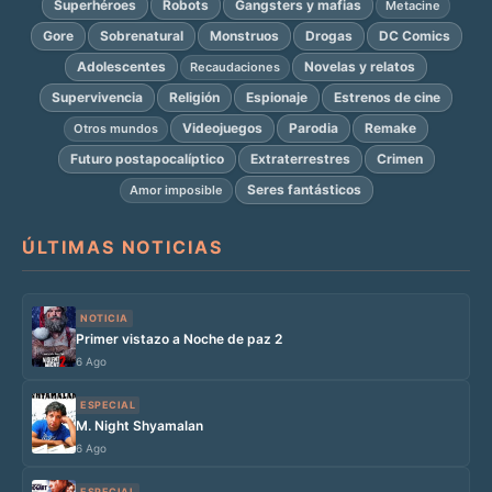
Superhéroes
Robots
Gangsters y mafias
Metacine
Gore
Sobrenatural
Monstruos
Drogas
DC Comics
Adolescentes
Novelas y relatos
Recaudaciones
Supervivencia
Religión
Espionaje
Estrenos de cine
Videojuegos
Parodia
Remake
Otros mundos
Futuro postapocalíptico
Extraterrestres
Crimen
Seres fantásticos
Amor imposible
ÚLTIMAS NOTICIAS
NOTICIA
Primer vistazo a Noche de paz 2
6 Ago
ESPECIAL
M. Night Shyamalan
6 Ago
ESPECIAL