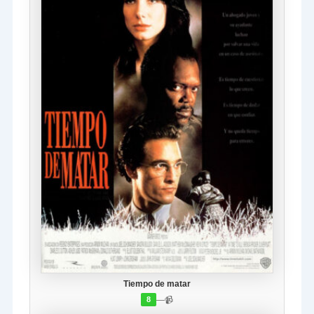
Tiempo de matar
—
📹
8