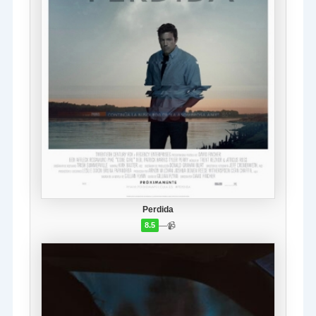
Perdida
—
📹
8.5