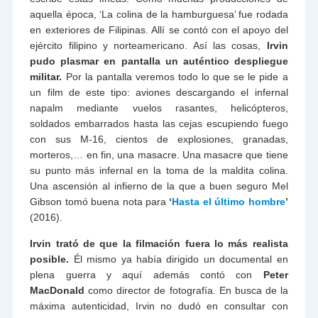
aquella época, ‘La colina de la hamburguesa’ fue rodada
en exteriores de Filipinas. Allí se contó con el apoyo del
ejército filipino y norteamericano. Así las cosas,
Irvin
pudo plasmar en pantalla un auténtico despliegue
militar.
Por la pantalla veremos todo lo que se le pide a
un film de este tipo: aviones descargando el infernal
napalm mediante vuelos rasantes, helicópteros,
soldados embarrados hasta las cejas escupiendo fuego
con sus M-16, cientos de explosiones, granadas,
morteros,… en fin, una masacre. Una masacre que tiene
su punto más infernal en la toma de la maldita colina.
Una ascensión al infierno de la que a buen seguro Mel
Gibson tomó buena nota para
‘
Hasta el último hombre
’
(2016).
Irvin trató de que la filmación fuera lo más realista
posible.
Él mismo ya había dirigido un documental en
plena guerra y aquí además contó con
Peter
MacDonald
como director de fotografía. En busca de la
máxima autenticidad, Irvin no dudó en consultar con