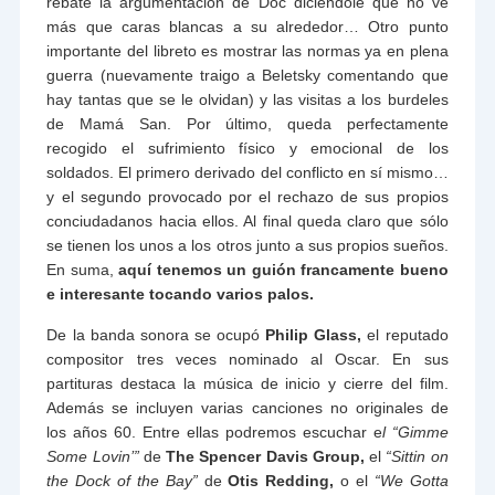
rebate la argumentación de Doc diciéndole que no ve
más que caras blancas a su alrededor… Otro punto
importante del libreto es mostrar las normas ya en plena
guerra (nuevamente traigo a Beletsky comentando que
hay tantas que se le olvidan) y las visitas a los burdeles
de Mamá San. Por último, queda perfectamente
recogido el sufrimiento físico y emocional de los
soldados. El primero derivado del conflicto en sí mismo…
y el segundo provocado por el rechazo de sus propios
conciudadanos hacia ellos. Al final queda claro que sólo
se tienen los unos a los otros junto a sus propios sueños.
En suma,
aquí tenemos un guión francamente bueno
e interesante tocando varios palos.
De la banda sonora se ocupó
Philip Glass,
el reputado
compositor tres veces nominado al Oscar. En sus
partituras destaca la música de inicio y cierre del film.
Además se incluyen varias canciones no originales de
los años 60. Entre ellas podremos escuchar e
l “Gimme
Some Lovin’”
de
The Spencer Davis Group,
el
“Sittin on
the Dock of the Bay”
de
Otis Redding,
o el
“We Gotta