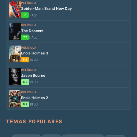
PELÍCULA
Spider-Man: Brand New Day
7
5 Ago
PELÍCULA
The Descent
7.7
5 Ago
PELÍCULA
Enola Holmes 3
5.6
30 Jul
PELÍCULA
Jason Bourne
6.5
29 Jul
PELÍCULA
Enola Holmes 2
6.2
29 Jul
TEMAS POPULARES