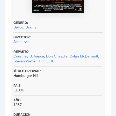
GÉNERO:
Bélico
,
Drama
DIRECTOR:
John Irvin
REPARTO:
Courtney B. Vance
,
Don Cheadle
,
Dylan McDermott
,
Steven Weber
,
Tim Quill
TÍTULO ORIGINAL:
Hamburger Hill
PAÍS:
EE.UU.
AÑO:
1987
DURACIÓN: