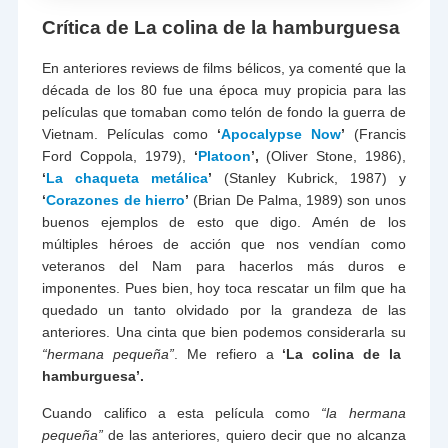
Crítica de La colina de la hamburguesa
En anteriores reviews de films bélicos, ya comenté que la
década de los 80 fue una época muy propicia para las
películas que tomaban como telón de fondo la guerra de
Vietnam. Películas como
‘
Apocalypse Now
’
(Francis
Ford Coppola, 1979),
‘
Platoon
’,
(Oliver Stone, 1986),
‘
La chaqueta metálica
’
(Stanley Kubrick, 1987) y
‘
Corazones de hierro
’
(Brian De Palma, 1989) son unos
buenos ejemplos de esto que digo. Amén de los
múltiples héroes de acción que nos vendían como
veteranos del Nam para hacerlos más duros e
imponentes. Pues bien, hoy toca rescatar un film que ha
quedado un tanto olvidado por la grandeza de las
anteriores. Una cinta que bien podemos considerarla su
“hermana pequeña”
. Me refiero a
‘La colina de la
hamburguesa’.
Cuando califico a esta película como
“la hermana
pequeña”
de las anteriores, quiero decir que no alcanza