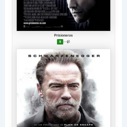
Prisioneros
—
📹
9