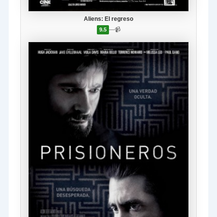
Aliens: El regreso
—
📹
9.5