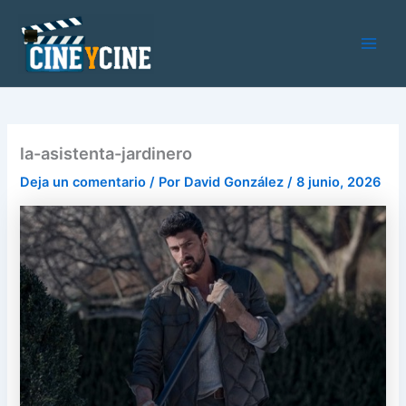
Ir
al
contenido
Main
Men
la-asistenta-jardinero
Deja un comentario
/ Por
David González
/
8 junio, 2026