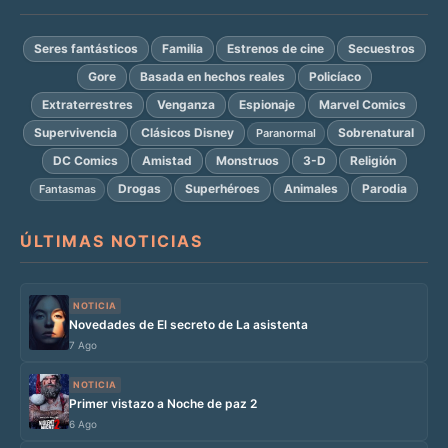
Seres fantásticos
Familia
Estrenos de cine
Secuestros
Gore
Basada en hechos reales
Policíaco
Extraterrestres
Venganza
Espionaje
Marvel Comics
Supervivencia
Clásicos Disney
Sobrenatural
Paranormal
DC Comics
Amistad
Monstruos
3-D
Religión
Drogas
Superhéroes
Animales
Parodia
Fantasmas
ÚLTIMAS NOTICIAS
NOTICIA
Novedades de El secreto de La asistenta
7 Ago
NOTICIA
Primer vistazo a Noche de paz 2
6 Ago