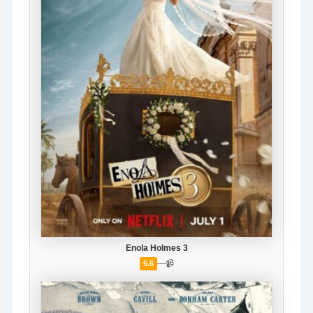
Enola Holmes 3
—
📹
5.6