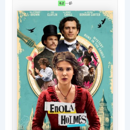
—
📹
6.2