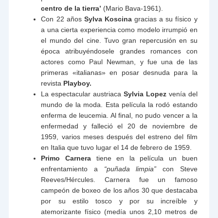
centro de la tierra’
(Mario Bava-1961).
Con 22 años
Sylva Koscina
gracias a su físico y
a una cierta experiencia como modelo irrumpió en
el mundo del cine. Tuvo gran repercusión en su
época atribuyéndosele grandes romances con
actores como Paul Newman, y fue una de las
primeras «italianas» en posar desnuda para la
revista
Playboy.
La espectacular austriaca
Sylvia Lopez
venía del
mundo de la moda. Esta película la rodó estando
enferma de leucemia. Al final, no pudo vencer a la
enfermedad y falleció el 20 de noviembre de
1959, varios meses después del estreno del film
en Italia que tuvo lugar el 14 de febrero de 1959.
Primo Carnera
tiene en la película un buen
enfrentamiento a
“puñada limpia”
con Steve
Reeves/Hércules. Carnera fue un famoso
campeón de boxeo de los años 30 que destacaba
por su estilo tosco y por su increíble y
atemorizante físico (medía unos 2,10 metros de