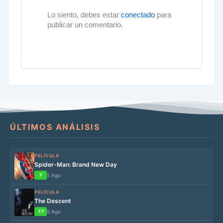
Lo siento, debes estar
conectado
para
publicar un comentario.
ÚLTIMOS ANÁLISIS
PELÍCULA
Spider-Man: Brand New Day
7
5 Ago
PELÍCULA
The Descent
7.7
5 Ago