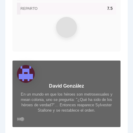
7.5
REPARTO
David González
En un mundo en que los héroes son metrosexuales y
mean colonia, uno se pregunta: "¿Qué ha sido de los
héroes de verdad?"… Entonces reaparece Sylvester
Stallone y se restablece el orden.
✉
🌐