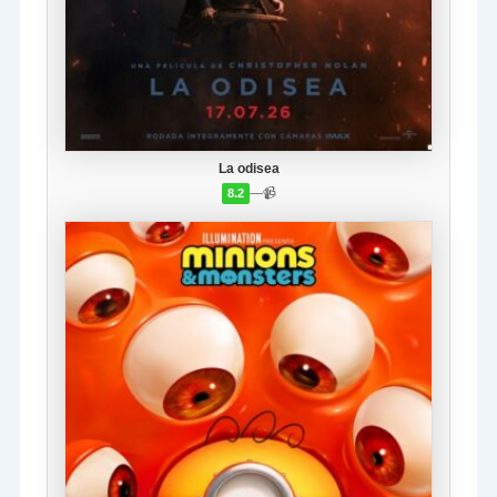
La odisea
—
📹
8.2