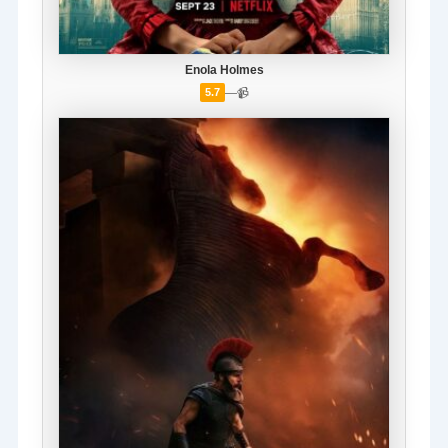
Enola Holmes
—
📹
5.7