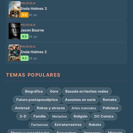
PELÍCULA
Enola Holmes 3
5.6
30 Jul
PELÍCULA
Jason Bourne
6.5
29 Jul
PELÍCULA
Enola Holmes 2
6.2
29 Jul
TEMAS POPULARES
Biográfica
Gore
Basada en hechos reales
Futuro postapocalíptico
Asesinos en serie
Remake
Amistad
Robos y atracos
Policíaco
Artes marciales
3-D
Familia
Religión
DC Comics
Metacine
Extraterrestres
Robots
Fantasmas
Shows y espectáculos
Secuestros
Venganza
Misterio