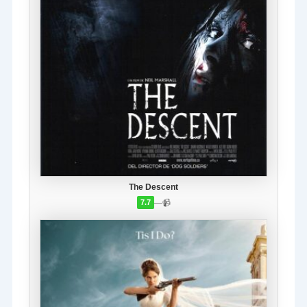
The Descent
—
📹
7.7