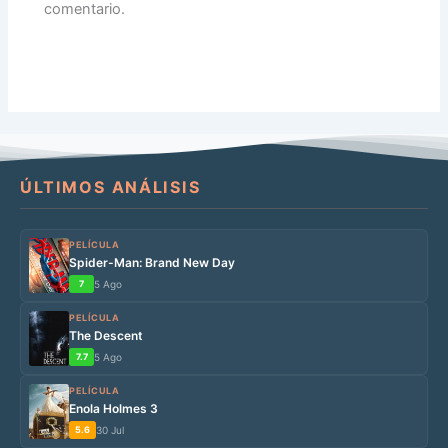
comentario.
ÚLTIMOS ANÁLISIS
PELÍCULA
Spider-Man: Brand New Day
7
5 Ago
PELÍCULA
The Descent
7.7
5 Ago
PELÍCULA
Enola Holmes 3
5.6
30 Jul