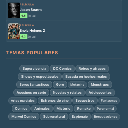
PELÍCULA
Jason Bourne
6.5
29 Jul
PELÍCULA
Enola Holmes 2
6.2
29 Jul
TEMAS POPULARES
Supervivencia
DC Comics
Robos y atracos
Shows y espectáculos
Basada en hechos reales
Seres fantásticos
Gore
Monstruos
Metacine
Asesinos en serie
Novelas y relatos
Adolescentes
Estrenos de cine
Secuestros
Artes marciales
Fantasmas
Comics
Animales
Misterio
Remake
Paranormal
Marvel Comics
Sobrenatural
Espionaje
Recaudaciones