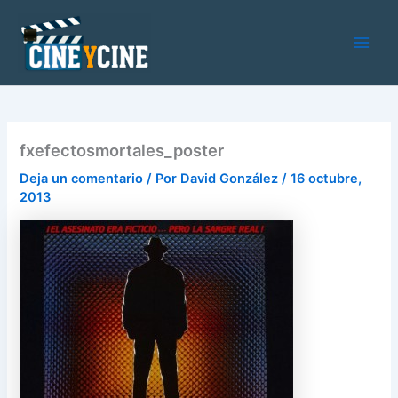
Ir
al
contenido
Main
Men
fxefectosmortales_poster
Deja un comentario
/ Por
David González
/
16 octubre,
2013