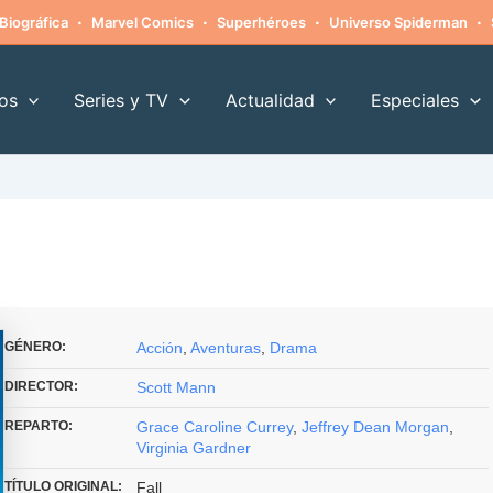
·
·
·
·
Biográfica
Marvel Comics
Superhéroes
Universo Spiderman
os
Series y TV
Actualidad
Especiales
GÉNERO:
Acción
,
Aventuras
,
Drama
DIRECTOR:
Scott Mann
REPARTO:
Grace Caroline Currey
,
Jeffrey Dean Morgan
,
Virginia Gardner
TÍTULO ORIGINAL:
Fall