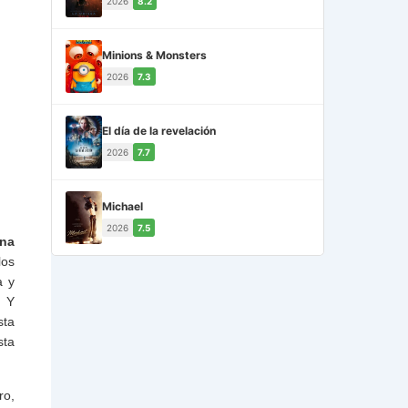
2026
8.2
Minions & Monsters
2026
7.3
El día de la revelación
2026
7.7
Michael
2026
7.5
una
los
a y
… Y
sta
sta
ro,