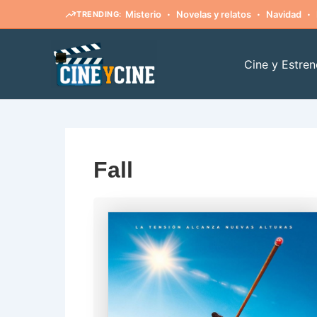
·
·
·
Misterio
Novelas y relatos
Navidad
TRENDING:
Ir
al
Cine y Estren
contenido
Fall