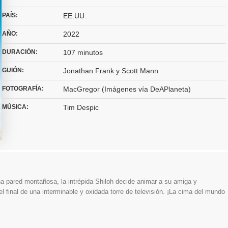
PAÍS:
EE.UU.
AÑO:
2022
DURACIÓN:
107 minutos
GUIÓN:
Jonathan Frank y Scott Mann
FOTOGRAFÍA:
MacGregor (Imágenes vía DeAPlaneta)
MÚSICA:
Tim Despic
a pared montañosa, la intrépida Shiloh decide animar a su amiga y
 final de una interminable y oxidada torre de televisión. ¡La cima del mundo