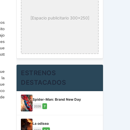
[Espacio publicitario 300x250]
mos
ito
ajo
nes
que
ott
que
ESTRENOS
 la
DESTACADOS
que
ico
 de
Spider-Man: Brand New Day
2026
7
La odisea