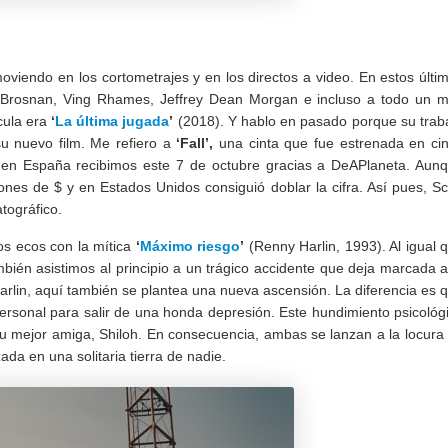
viendo en los cortometrajes y en los directos a video. En estos últi
e Brosnan, Ving Rhames, Jeffrey Dean Morgan e incluso a todo un m
cula era
‘
La última jugada
’
(2018). Y hablo en pasado porque su trab
 nuevo film. Me refiero a
‘Fall’,
una cinta que fue estrenada en ci
 en España recibimos este 7 de octubre gracias a DeAPlaneta. Aun
lones de $ y en Estados Unidos consiguió doblar la cifra. Así pues, Sc
tográfico.
tos ecos con la mítica
‘
Máximo riesgo
’
(Renny Harlin, 1993). Al igual 
ambién asistimos al principio a un trágico accidente que deja marcada a
Harlin, aquí también se plantea una nueva ascensión. La diferencia es 
personal para salir de una honda depresión. Este hundimiento psicológ
su mejor amiga, Shiloh. En consecuencia, ambas se lanzan a la locura
zada en una solitaria tierra de nadie.