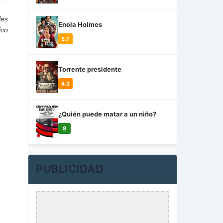
les
Enola Holmes
ico
5.7
Torrente presidente
4.3
¿Quién puede matar a un niño?
8
PUBLICIDAD