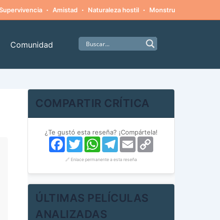
·
·
·
·
Supervivencia
Amistad
Naturaleza hostil
Monstruos
Alpinism
Comunidad
COMPARTIR CRÍTICA
¿Te gustó esta reseña? ¡Compártela!
Facebook
Twitter
WhatsApp
Telegram
Email
Copy
Link
🔗 Enlace permanente a esta reseña
ÚLTIMAS PELÍCULAS
ANALIZADAS