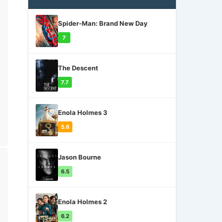
Spider-Man: Brand New Day
7
The Descent
7.7
Enola Holmes 3
5.6
Jason Bourne
6.5
Enola Holmes 2
6.2