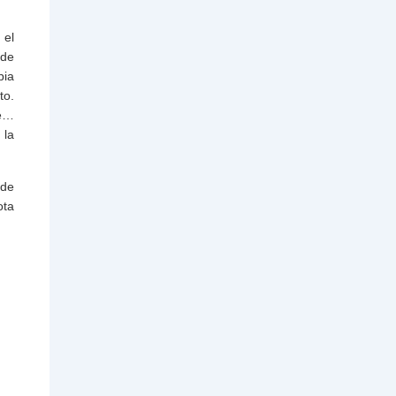
 el
 de
pia
to.
le…
 la
 de
ota