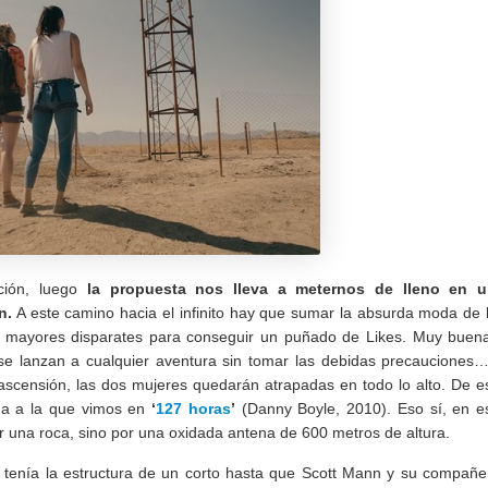
ación, luego
la propuesta nos lleva a meternos de lleno en 
n.
A este camino hacia el infinito hay que sumar la absurda moda de 
os mayores disparates para conseguir un puñado de Likes. Muy buen
 se lanzan a cualquier aventura sin tomar las debidas precauciones
 ascensión, las dos mujeres quedarán atrapadas en todo lo alto. De e
da a la que vimos en
‘
127 horas
’
(Danny Boyle, 2010). Eso sí, en e
r una roca, sino por una oxidada antena de 600 metros de altura.
io tenía la estructura de un corto hasta que Scott Mann y su compañe