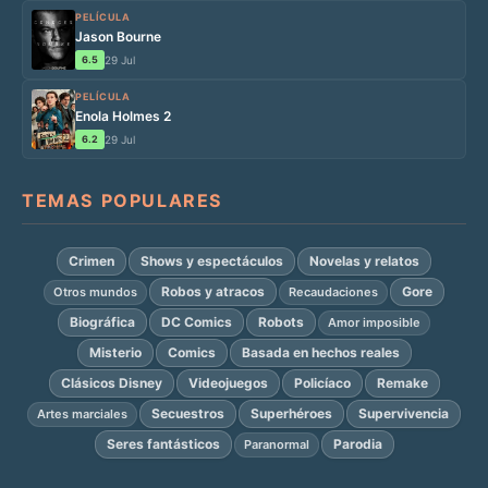
PELÍCULA
Jason Bourne
6.5
29 Jul
PELÍCULA
Enola Holmes 2
6.2
29 Jul
TEMAS POPULARES
Crimen
Shows y espectáculos
Novelas y relatos
Robos y atracos
Gore
Otros mundos
Recaudaciones
Biográfica
DC Comics
Robots
Amor imposible
Misterio
Comics
Basada en hechos reales
Clásicos Disney
Videojuegos
Policíaco
Remake
Secuestros
Superhéroes
Supervivencia
Artes marciales
Seres fantásticos
Parodia
Paranormal