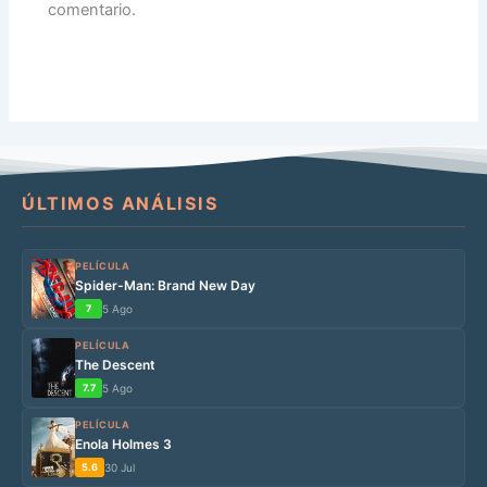
comentario.
ÚLTIMOS ANÁLISIS
PELÍCULA
Spider-Man: Brand New Day
7
5 Ago
PELÍCULA
The Descent
7.7
5 Ago
PELÍCULA
Enola Holmes 3
5.6
30 Jul