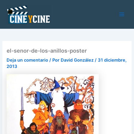
Ir
al
contenido
Main
Men
el-senor-de-los-anillos-poster
Deja un comentario
/ Por
David González
/
31 diciembre,
2013