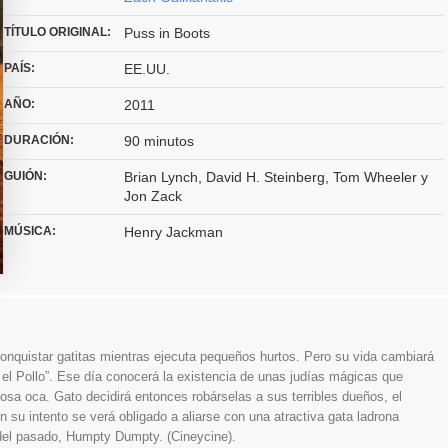
TÍTULO ORIGINAL:
Puss in Boots
PAÍS:
EE.UU.
AÑO:
2011
DURACIÓN:
90 minutos
GUIÓN:
Brian Lynch, David H. Steinberg, Tom Wheeler y
Jon Zack
MÚSICA:
Henry Jackman
conquistar gatitas mientras ejecuta pequeños hurtos. Pero su vida cambiará
y el Pollo”. Ese día conocerá la existencia de unas judías mágicas que
sa oca. Gato decidirá entonces robárselas a sus terribles dueños, el
 su intento se verá obligado a aliarse con una atractiva gata ladrona
del pasado, Humpty Dumpty. (Cineycine).