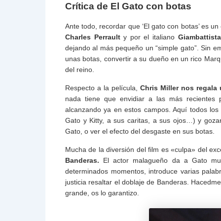
Crítica de El Gato con botas
Ante todo, recordar que ‘El gato con botas’ es un 
Charles Perrault
y por el italiano
Giambattista
dejando al más pequeño un “simple gato”. Sin em
unas botas, convertir a su dueño en un rico Mar
del reino.
Respecto a la película,
Chris Miller
nos regala 
nada tiene que envidiar a las más recientes p
alcanzando ya en estos campos. Aquí todos los 
Gato y Kitty, a sus caritas, a sus ojos…) y goza
Gato, o ver el efecto del desgaste en sus botas.
Mucha de la diversión del film es «culpa» del ex
Banderas.
El actor malagueño da a Gato multi
determinados momentos, introduce varias palab
justicia resaltar el doblaje de Banderas. Hacedme
grande, os lo garantizo.