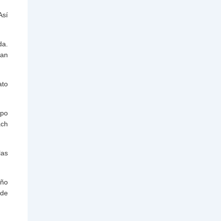
Así
da.
ran
ato
upo
ach
las
iño
 de