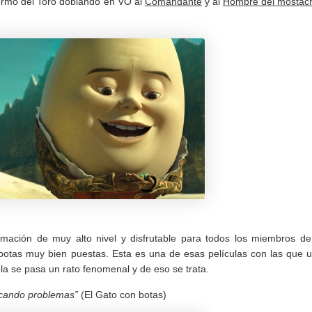
lermo del Toro doblando en VO al
Comandante
y al
Hombre del mostac
nimación de muy alto nivel y disfrutable para todos los miembros de
s botas muy bien puestas. Esta es una de esas películas con las que 
la se pasa un rato fenomenal y de eso se trata.
scando problemas”
(El Gato con botas)