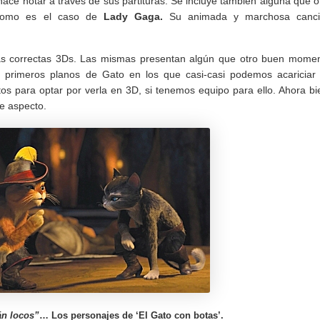
ce notar a través de sus partituras. Se incluye también alguna que o
, como es el caso de
Lady Gaga.
Su animada y marchosa canci
as correctas 3Ds. Las mismas presentan algún que otro buen mome
s primeros planos de Gato en los que casi-casi podemos acariciar
tos para optar por verla en 3D, si tenemos equipo para ello. Ahora bi
e aspecto.
án locos”
… Los personajes de ‘El Gato con botas’.