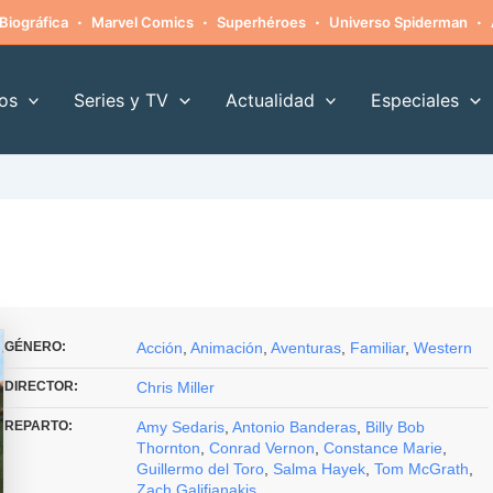
·
·
·
·
Biográfica
Marvel Comics
Superhéroes
Universo Spiderman
os
Series y TV
Actualidad
Especiales
GÉNERO:
Acción
,
Animación
,
Aventuras
,
Familiar
,
Western
DIRECTOR:
Chris Miller
REPARTO:
Amy Sedaris
,
Antonio Banderas
,
Billy Bob
Thornton
,
Conrad Vernon
,
Constance Marie
,
Guillermo del Toro
,
Salma Hayek
,
Tom McGrath
,
Zach Galifianakis