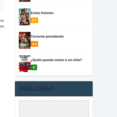
Enola Holmes
zar
5.7
sta
Torrente presidente
4.3
¿Quién puede matar a un niño?
8
PUBLICIDAD