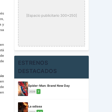
cés
[Espacio publicitario 300x250]
os,
a y
esa
 en
stá
 de
 de
ESTRENOS
DESTACADOS
nio
 en
Spider-Man: Brand New Day
 de
2026
7
 en
La odisea