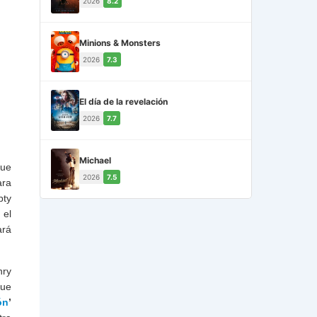
2026
8.2
Minions & Monsters
2026
7.3
El día de la revelación
2026
7.7
Michael
que
2026
7.5
ara
pty
 el
ará
ry
que
ón
’