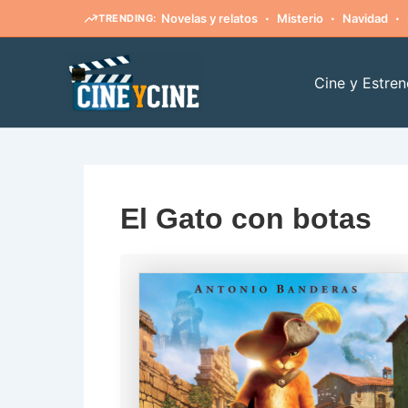
·
·
·
Novelas y relatos
Misterio
Navidad
TRENDING:
Ir
al
Cine y Estren
contenido
El Gato con botas