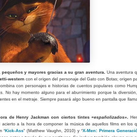
ra pequeños y mayores gracias a su gran aventura.
Una aventura 
tti-western
con el origen del personaje del Gato con Botas; origen p
se combina con personajes e historias de cuentos populares como Hum
as. No hay momento alguno para el aburrimiento porque la diversión,
sentes en el metraje. Siempre pasará algo bueno en pantalla que llam
nora de Henry Jackman con ciertos tintes «
españolizados»
.
Hen
acierto a la hora de componer la música de aquellos films en los 
n
‘
Kick-Ass
’
(Matthew Vaughn, 2010) y
‘
X-Men: Primera Generaci