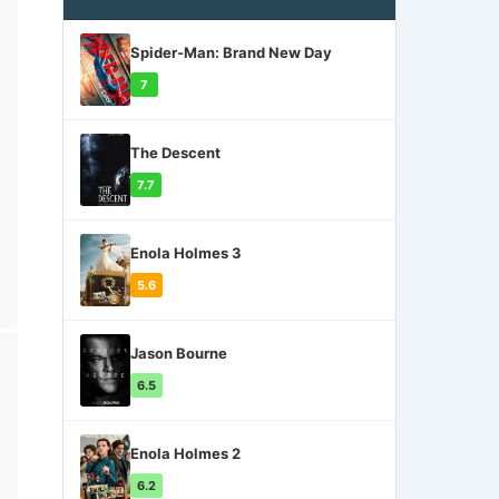
Spider-Man: Brand New Day
7
The Descent
7.7
Enola Holmes 3
5.6
Jason Bourne
6.5
Enola Holmes 2
6.2