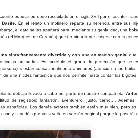
cuento popular europeo recopilado en el siglo XVII por el escritor fran
 Basile.
En el relato un molinero reparte su herencia entre sus hij
bargo, el gato se las apañará para, mediante su genialidad, una bols
qués (el Marqués de Carabás) que terminaría por casarse con la princ
una cinta francamente divertida y con una animación genial
que
elículas animadas.
Es increíble el grado de perfección que se e
personajes están sensacionalmente animados (atención a los bailes
n de una nitidez fantástica que nos permite hasta contar los bigotes
celente doblaje llevado a cabo por parte de nuestro compatriota,
Anto
tud de registros: fanfarrón, aventurero, justo, tierno,… Además,
ras españolas. Los demás actores también están muy bien, pero es
 caso y si podéis probar a verla en versión original porque lo pasaréis