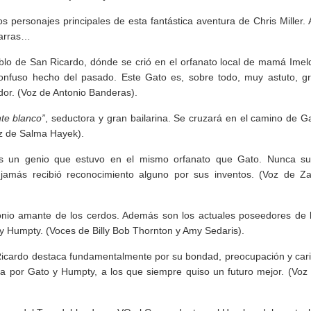
personajes principales de esta fantástica aventura de Chris Miller. 
garras…
blo de San Ricardo, dónde se crió en el orfanato local de mamá Imel
confuso hecho del pasado. Este Gato es, sobre todo, muy astuto, g
dor. (Voz de Antonio Banderas).
te blanco”
, seductora y gran bailarina. Se cruzará en el camino de G
oz de Salma Hayek).
s un genio que estuvo en el mismo orfanato que Gato. Nunca s
 jamás recibió reconocimiento alguno por sus inventos. (Voz de Z
nio amante de los cerdos. Además son los actuales poseedores de 
 y Humpty. (Voces de Billy Bob Thornton y Amy Sedaris).
icardo destaca fundamentalmente por su bondad, preocupación y car
a por Gato y Humpty, a los que siempre quiso un futuro mejor. (Voz