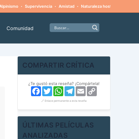
·
·
·
·
Alpinismo
Supervivencia
Amistad
Naturaleza hostil
Monstruo
Comunidad
COMPARTIR CRÍTICA
¿Te gustó esta reseña? ¡Compártela!
Facebook
Twitter
WhatsApp
Telegram
Email
Copy
Link
🔗 Enlace permanente a esta reseña
ÚLTIMAS PELÍCULAS
ANALIZADAS