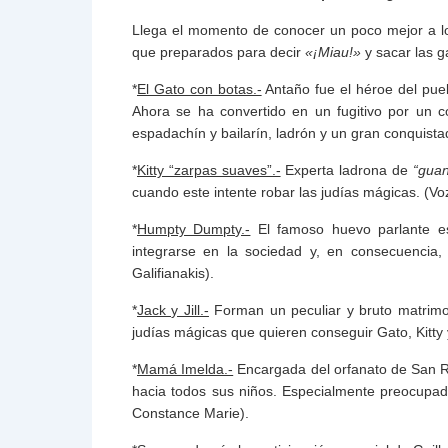
Llega el momento de conocer un poco mejor a los 
que preparados para decir
«¡Miau!»
y sacar las 
*
El Gato con botas.-
Antaño fue el héroe del pue
Ahora se ha convertido en un fugitivo por un 
espadachín y bailarín, ladrón y un gran conquista
*
Kitty “zarpas suaves”.-
Experta ladrona de
“guan
cuando este intente robar las judías mágicas. (V
*
Humpty Dumpty.-
El famoso huevo parlante e
integrarse en la sociedad y, en consecuencia,
Galifianakis).
*
Jack y Jill.-
Forman un peculiar y bruto matrimo
judías mágicas que quieren conseguir Gato, Kitty
*
Mamá Imelda.-
Encargada del orfanato de San R
hacia todos sus niños. Especialmente preocupad
Constance Marie).