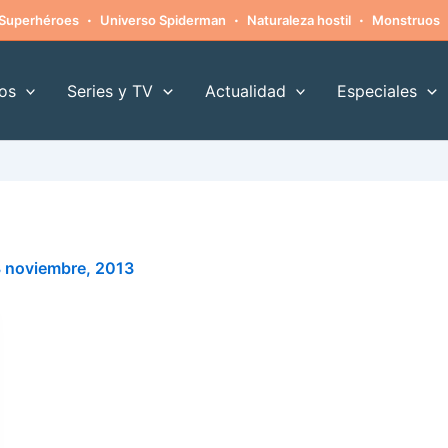
·
·
·
Superhéroes
Universo Spiderman
Naturaleza hostil
Monstruos
os
Series y TV
Actualidad
Especiales
 noviembre, 2013