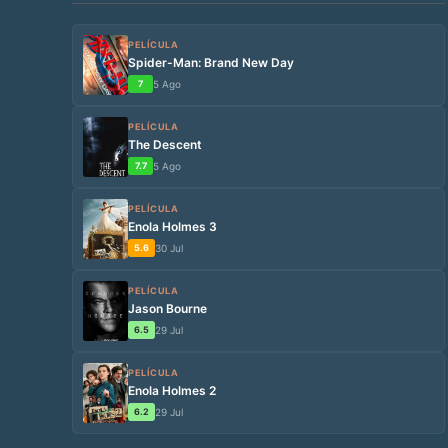
PELÍCULA
Spider-Man: Brand New Day
7
5 Ago
PELÍCULA
The Descent
7.7
5 Ago
PELÍCULA
Enola Holmes 3
5.6
30 Jul
PELÍCULA
Jason Bourne
6.5
29 Jul
PELÍCULA
Enola Holmes 2
6.2
29 Jul