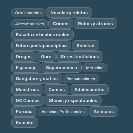
Novelas y relatos
Otros mundos
Crimen
Robos y atracos
Artes marciales
Basada en hechos reales
Futuro postapocalíptico
Amistad
Drogas
Gore
Seres fantásticos
Espionaje
Supervivencia
Metacine
Gangsters y mafias
Recaudaciones
Monstruos
Comics
Adolescentes
DC Comics
Shows y espectáculos
Parodia
Animales
Asesinos Profesionales
Remake