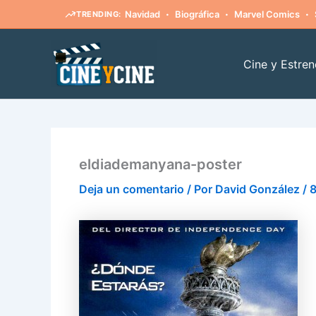
·
·
·
Navidad
Biográfica
Marvel Comics
TRENDING:
Ir
al
Cine y Estren
contenido
eldiademanyana-poster
Deja un comentario
/ Por
David González
/
8