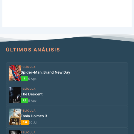
ÚLTIMOS ANÁLISIS
PELÍCULA
Spider-Man: Brand New Day
7
5 Ago
PELÍCULA
The Descent
7.7
5 Ago
PELÍCULA
Enola Holmes 3
5.6
30 Jul
PELÍCULA