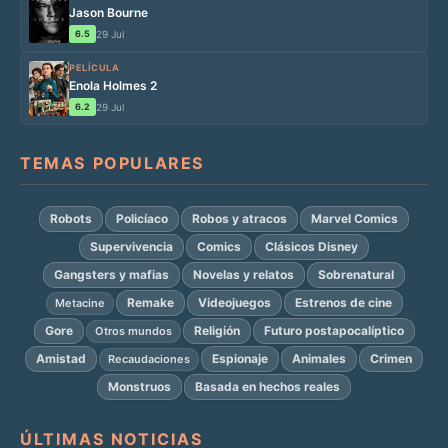
Jason Bourne
6.5
29 Jul
PELÍCULA
Enola Holmes 2
6.2
29 Jul
TEMAS POPULARES
Robots
Policíaco
Robos y atracos
Marvel Comics
Supervivencia
Comics
Clásicos Disney
Gangsters y mafias
Novelas y relatos
Sobrenatural
Remake
Videojuegos
Estrenos de cine
Metacine
Gore
Religión
Futuro postapocalíptico
Otros mundos
Amistad
Espionaje
Animales
Crimen
Recaudaciones
Monstruos
Basada en hechos reales
ÚLTIMAS NOTICIAS