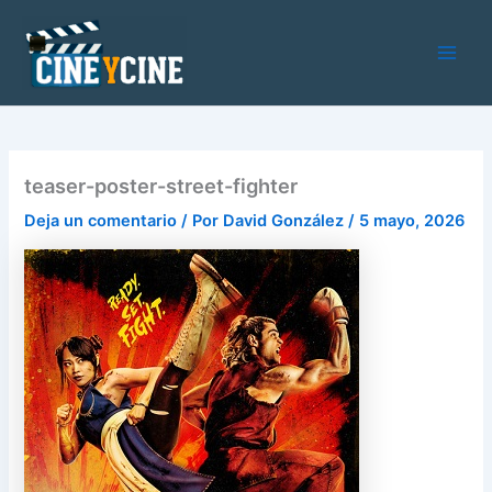
Ir
al
contenido
Main
Men
teaser-poster-street-fighter
Deja un comentario
/ Por
David González
/
5 mayo, 2026