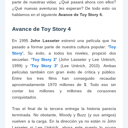
parte de nuestras vidas. ¿Qué pasará ahora con ellos?
¿Qué nuevas aventuras les esperan? De todo esto os
hablamos en el siguiente
Avance de Toy Story 4.
Avance de Toy Story 4
En 1995
John Lasseter
estrenó una película que ha
pasado a formar parte de nuestra cultura popular:
‘
Toy
Story
’.
Su éxito, a todos los niveles, propició dos
secuelas:
‘
Toy Story 2
’
(John Lasseter y Lee Unkrich,
1999) y
‘
Toy Story 3
’
(Lee Unkrich, 2010). Ambas
películas también con gran éxito de crítica y público.
Entre los tres films han conseguido recaudar
aproximadamente 1970 millones de $. Todo eso sin
contar los millones y millones de corazones
conquistados.
Tras el final de la tercera entrega la historia parecía
terminada. No obstante, Woody y Buzz (y sus amigos)
vuelven a la carga. En la dirección ya no están ni John
Lasseter ni Lee Unkrich, ahora este puesto lo ocupa