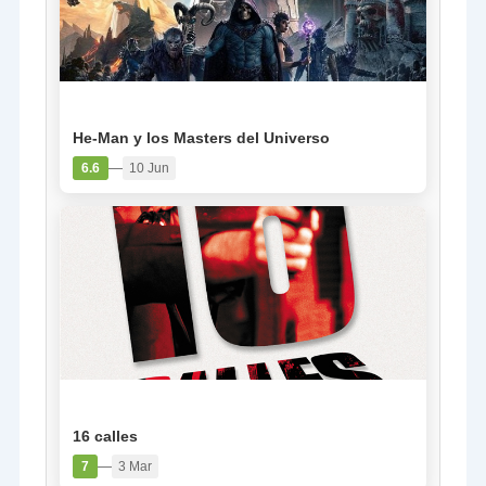
PELÍCULA
He-Man y los Masters del Universo
—
6.6
10 Jun
PELÍCULA
16 calles
—
7
3 Mar