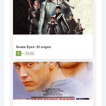
PELÍCULA
Snake Eyes: El origen
—
5
23 Jul
PELÍCULA