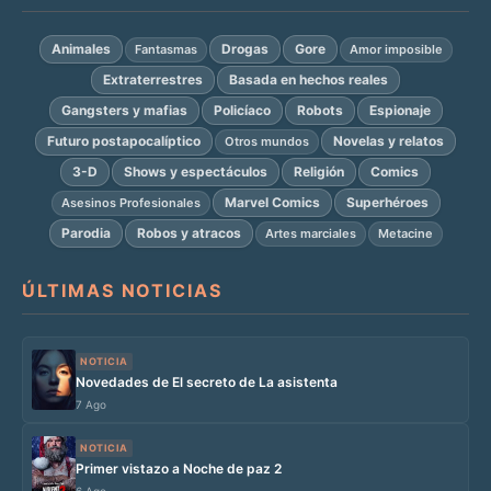
Animales
Drogas
Gore
Fantasmas
Amor imposible
Extraterrestres
Basada en hechos reales
Gangsters y mafias
Policíaco
Robots
Espionaje
Futuro postapocalíptico
Novelas y relatos
Otros mundos
3-D
Shows y espectáculos
Religión
Comics
Marvel Comics
Superhéroes
Asesinos Profesionales
Parodia
Robos y atracos
Artes marciales
Metacine
ÚLTIMAS NOTICIAS
NOTICIA
Novedades de El secreto de La asistenta
7 Ago
NOTICIA
Primer vistazo a Noche de paz 2