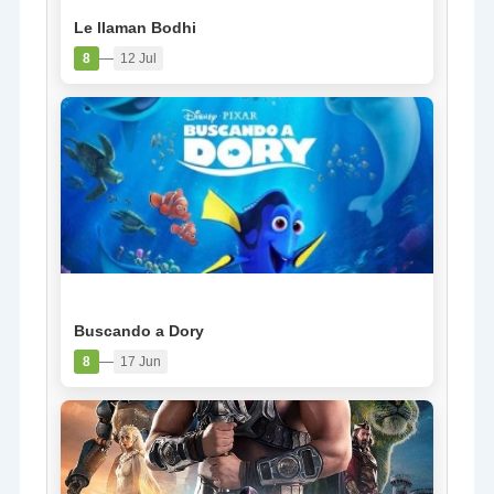
Le llaman Bodhi
—
8
12 Jul
PELÍCULA
Buscando a Dory
—
8
17 Jun