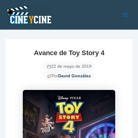
Ir
al
contenido
Main
Men
Avance de Toy Story 4
22 de mayo de 2019
Por
David González