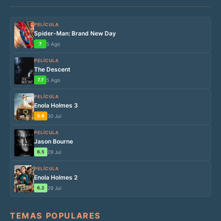
PELÍCULA
Spider-Man: Brand New Day
7
5 Ago
PELÍCULA
The Descent
7.7
5 Ago
PELÍCULA
Enola Holmes 3
5.6
30 Jul
PELÍCULA
Jason Bourne
6.5
29 Jul
PELÍCULA
Enola Holmes 2
6.2
29 Jul
TEMAS POPULARES