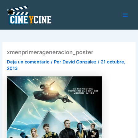
Ir
al
contenido
Main
Men
xmenprimerageneracion_poster
Deja un comentario
/ Por
David González
/
21 octubre,
2013