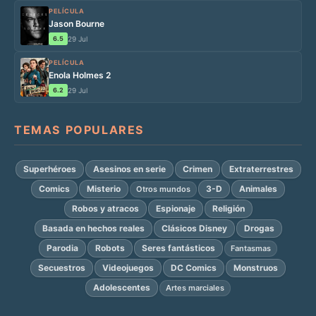
PELÍCULA
Jason Bourne
6.5
29 Jul
PELÍCULA
Enola Holmes 2
6.2
29 Jul
TEMAS POPULARES
Superhéroes
Asesinos en serie
Crimen
Extraterrestres
Comics
Misterio
3-D
Animales
Otros mundos
Robos y atracos
Espionaje
Religión
Basada en hechos reales
Clásicos Disney
Drogas
Parodia
Robots
Seres fantásticos
Fantasmas
Secuestros
Videojuegos
DC Comics
Monstruos
Adolescentes
Artes marciales