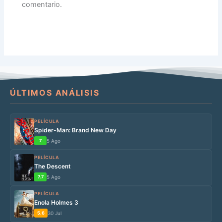
comentario.
ÚLTIMOS ANÁLISIS
PELÍCULA
Spider-Man: Brand New Day
7
5 Ago
PELÍCULA
The Descent
7.7
5 Ago
PELÍCULA
Enola Holmes 3
5.6
30 Jul