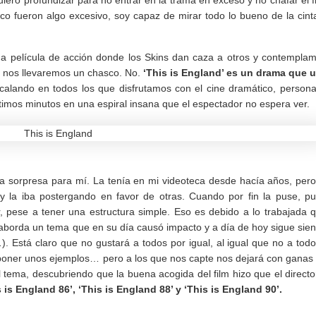
o fueron algo excesivo, soy capaz de mirar todo lo bueno de la cint
 película de acción donde los Skins dan caza a otros y contempla
e nos llevaremos un chasco. No.
‘This is England’ es un drama que 
alando en todos los que disfrutamos con el cine dramático, persona
timos minutos en una espiral insana que el espectador no espera ver.
 sorpresa para mí. La tenía en mi videoteca desde hacía años, pero
y la iba postergando en favor de otras. Cuando por fin la puse, p
, pese a tener una estructura simple. Eso es debido a lo trabajada 
e aborda un tema que en su día causó impacto y a día de hoy sigue sie
). Está claro que no gustará a todos por igual, al igual que no a todo
 poner unos ejemplos… pero a los que nos capte nos dejará con ganas
 tema, descubriendo que la buena acogida del film hizo que el directo
 is England 86’,
‘This is England 88’ y ‘This is England 90’.