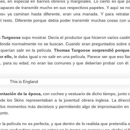
es, en especial en barrios obreros y marginales. Lo cierto es que p
capaces de transmitir mucho en sus respectivos papeles. Y aquí se no
» ya caminan hasta diferente, eran una manada. Y para retratar
del resto. Diferente porque debía poder transmitir muchas cosas con 
 Turgoose
supo mostrar. Decía el productor que hicieron varios casti
 donde normalmente no se buscan. Cuando eran preguntados sobre 
uerían salir en la película.
Thomas Turgoose sorprendió porque
r ello,
le daba igual o no salir en una película. Parece ser que eso ll
s, para su edad, no eran las comunes y que deberían probar con él.
entación de la época,
con coches y vestuario de dicho tiempo, junto 
nde los Skins representaban a la juventud obrera inglesa. La direcc
 los momentos más decisivos y permitiendo algo de improvisación en
unto.
a película no es perfecta, y que dentro de lo realista que pretendía s
quiero profundizar para no entrar en la trama en exceso y no chafar el f