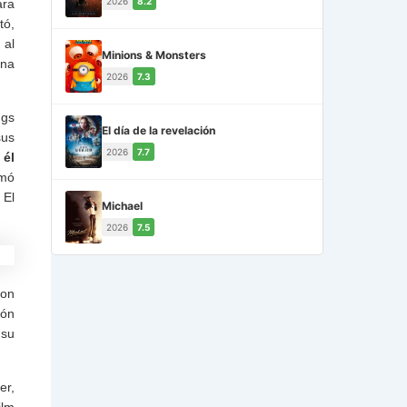
2026
8.2
ara
tó,
 al
Minions & Monsters
una
2026
7.3
ngs
El día de la revelación
sus
2026
7.7
 él
amó
 El
Michael
2026
7.5
con
ión
 su
er,
ilm