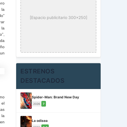
ero
 la
do”
[Espacio publicitario 300x250]
rar
 la
o”,
ada
iño
aun
ESTRENOS
DESTACADOS
smo
Spider-Man: Brand New Day
 el
2026
7
tas
 la
La odisea
 en