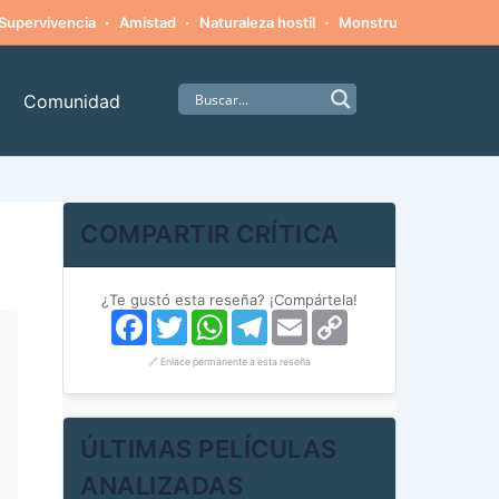
·
·
·
·
Supervivencia
Amistad
Naturaleza hostil
Monstruos
Alpinism
Comunidad
COMPARTIR CRÍTICA
¿Te gustó esta reseña? ¡Compártela!
Facebook
Twitter
WhatsApp
Telegram
Email
Copy
Link
🔗 Enlace permanente a esta reseña
ÚLTIMAS PELÍCULAS
ANALIZADAS