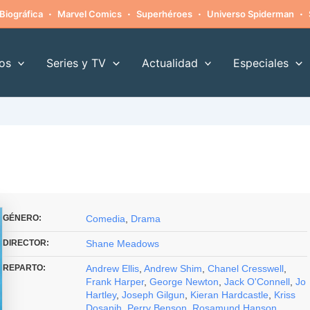
·
·
·
·
Biográfica
Marvel Comics
Superhéroes
Universo Spiderman
os
Series y TV
Actualidad
Especiales
GÉNERO:
Comedia
,
Drama
DIRECTOR:
Shane Meadows
REPARTO:
Andrew Ellis
,
Andrew Shim
,
Chanel Cresswell
,
Frank Harper
,
George Newton
,
Jack O'Connell
,
Jo
Hartley
,
Joseph Gilgun
,
Kieran Hardcastle
,
Kriss
Dosanjh
,
Perry Benson
,
Rosamund Hanson
,