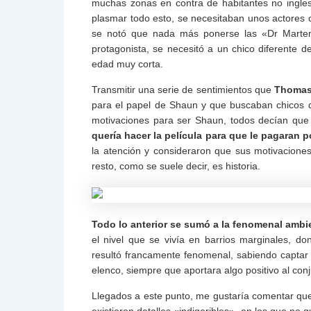
muchas zonas en contra de habitantes no ingles
plasmar todo esto, se necesitaban unos actores 
se notó que nada más ponerse las «Dr Martens
protagonista, se necesitó a un chico diferente 
edad muy corta.
Transmitir una serie de sentimientos que
Thomas
para el papel de Shaun y que buscaban chicos
motivaciones para ser Shaun, todos decían que q
quería hacer la película para que le pagaran po
la atención y consideraron que sus motivacione
resto, como se suele decir, es historia.
Todo lo anterior se sumó a la fenomenal ambi
el nivel que se vivía en barrios marginales, do
resultó francamente fenomenal, sabiendo captar
elenco, siempre que aportara algo positivo al conj
Llegados a este punto, me gustaría comentar que l
existieron detalles «indigeribles», en los que no 