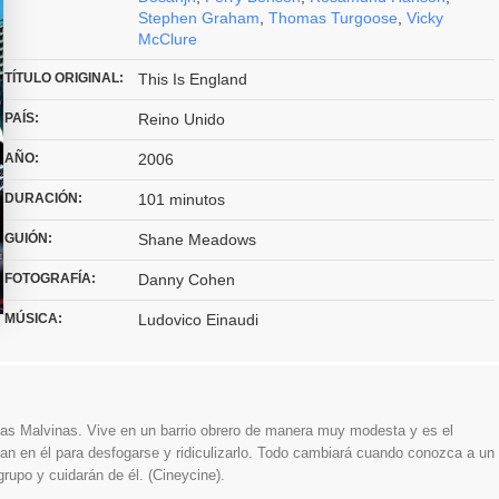
Stephen Graham
,
Thomas Turgoose
,
Vicky
McClure
TÍTULO ORIGINAL:
This Is England
PAÍS:
Reino Unido
AÑO:
2006
DURACIÓN:
101 minutos
GUIÓN:
Shane Meadows
FOTOGRAFÍA:
Danny Cohen
MÚSICA:
Ludovico Einaudi
las Malvinas. Vive en un barrio obrero de manera muy modesta y es el
jan en él para desfogarse y ridiculizarlo. Todo cambiará cuando conozca a un
rupo y cuidarán de él. (Cineycine).