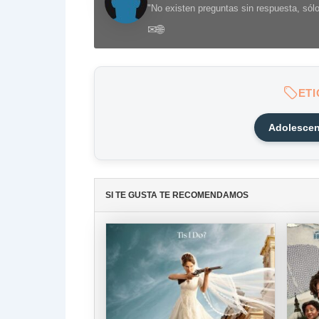
"No existen preguntas sin respuesta, sól
✉
🌐
ET
Adolescen
SI TE GUSTA TE RECOMENDAMOS