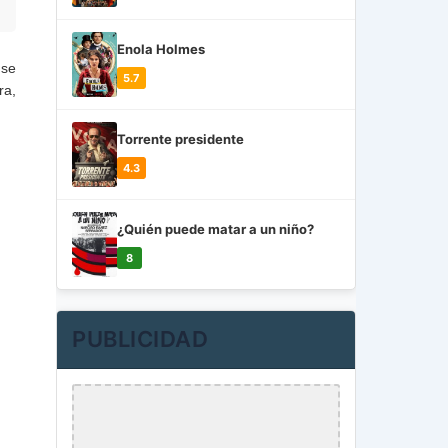
Enola Holmes
 se
5.7
ra,
Torrente presidente
4.3
¿Quién puede matar a un niño?
8
PUBLICIDAD