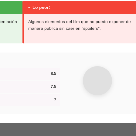
-
Lo peor:
ientación
Algunos elementos del film que no puedo exponer de
manera pública sin caer en "spoilers".
8.5
7.5
7