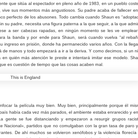
ente que sitúa al espectador en pleno año de 1983, en un pueblo cost
, vive sus momentos más angustiosos. Su padre acaba de fallecer en
lanco perfecto de los abusones. Todo cambia cuando Shaun es “adopta
 su padre, necesita una figura paterna a la que seguir, a la que admi
 Pese a ser cabezas rapadas, en ningún momento se les ve emplear
para la banda y por ende para Shaun, será cuando vuelva “al rebañ
su ingreso en prisión, donde ha permanecido varios años. Con la lleg
rá de manos y todo empezará a ir a la deriva. Y como decimos, si un n
rá en quién más atención le preste e intentará imitar ese modelo. Sh
ue es cuestión de tiempo que las cosas acaben mal.
 enfocar la película muy bien. Muy bien, principalmente porque él mi
 país había cada vez más parados, el ambiente estaba enrarecido y en
La gente se fue distanciando y empezaron a resurgir grupos racis
ente Nacional», partidos que no comulgaban con la gran tasa de paro y
rantes. De ahí muchos se volvieron xenófobos y la violencia florecía