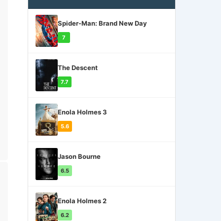
Spider-Man: Brand New Day
7
The Descent
7.7
Enola Holmes 3
5.6
Jason Bourne
6.5
Enola Holmes 2
6.2