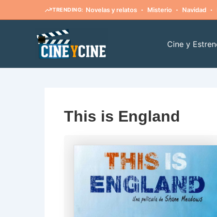
·
·
·
Novelas y relatos
Misterio
Navidad
TRENDING:
Ir
al
Cine y Estren
contenido
This is England