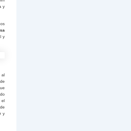
a y
mos
usa
l y
 al
ude
que
ndo
 el
 de
r y