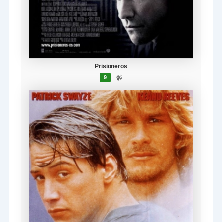
Prisioneros
—
📹
9