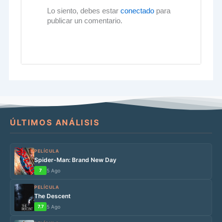
Lo siento, debes estar
conectado
para
publicar un comentario.
ÚLTIMOS ANÁLISIS
PELÍCULA
Spider-Man: Brand New Day
7
5 Ago
PELÍCULA
The Descent
7.7
5 Ago