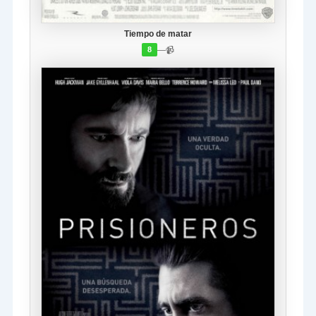
Tiempo de matar
—
📹
8