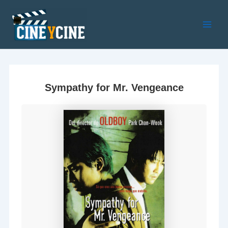
Ir
al
contenido
Main
Men
Sympathy for Mr. Vengeance