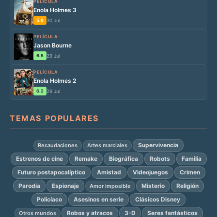
PELÍCULA
Enola Holmes 3
5.6
30 Jul
PELÍCULA
Jason Bourne
6.5
29 Jul
PELÍCULA
Enola Holmes 2
6.2
29 Jul
TEMAS POPULARES
Supervivencia
Recaudaciones
Artes marciales
Estrenos de cine
Remake
Biográfica
Robots
Familia
Futuro postapocalíptico
Amistad
Videojuegos
Crimen
Parodia
Espionaje
Misterio
Religión
Amor imposible
Policíaco
Asesinos en serie
Clásicos Disney
Robos y atracos
3-D
Seres fantásticos
Otros mundos