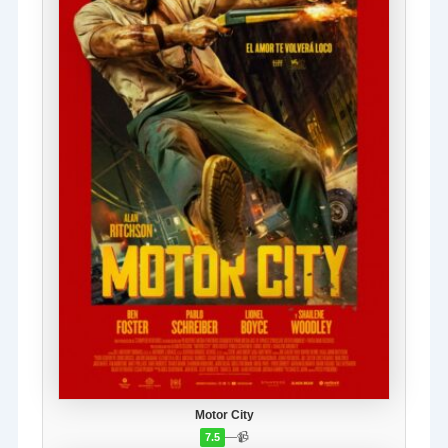
Motor City
—
📹
7.5