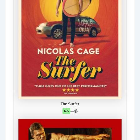
The Surfer
—
📹
6.5