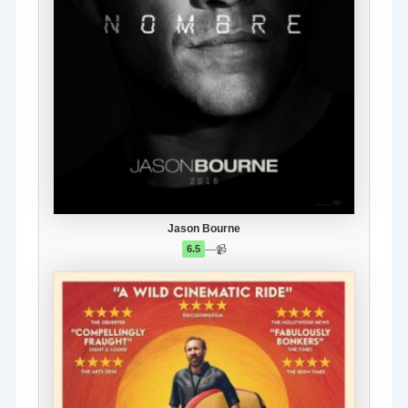
Jason Bourne
—
📹
6.5