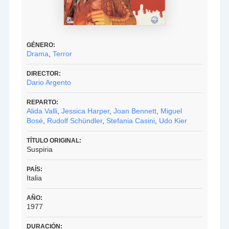
GÉNERO:
Drama
,
Terror
DIRECTOR:
Dario Argento
REPARTO:
Alida Valli
,
Jessica Harper
,
Joan Bennett
,
Miguel
Bosé
,
Rudolf Schündler
,
Stefania Casini
,
Udo Kier
TÍTULO ORIGINAL:
Suspiria
PAÍS:
Italia
AÑO:
1977
DURACIÓN: