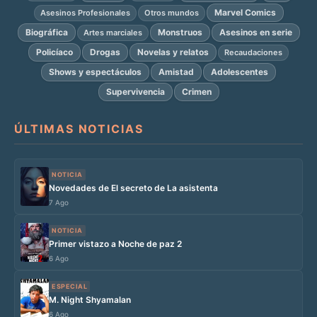
Marvel Comics
Asesinos Profesionales
Otros mundos
Biográfica
Monstruos
Asesinos en serie
Artes marciales
Policíaco
Drogas
Novelas y relatos
Recaudaciones
Shows y espectáculos
Amistad
Adolescentes
Supervivencia
Crimen
ÚLTIMAS NOTICIAS
NOTICIA
Novedades de El secreto de La asistenta
7 Ago
NOTICIA
Primer vistazo a Noche de paz 2
6 Ago
ESPECIAL
M. Night Shyamalan
6 Ago