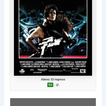
Aliens: El regreso
—
📹
9.5