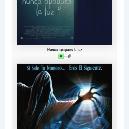
Nunca apagues la luz
—
📹
6