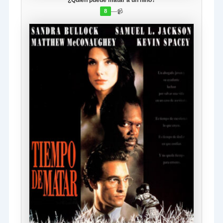
¿Quién puede matar a un niño?
—
📹
8