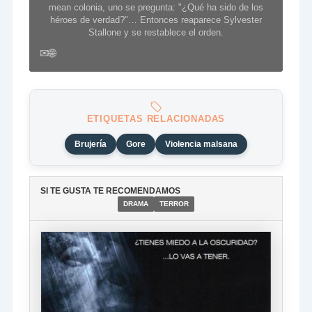
mean colonia, uno se pregunta: "¿Qué ha sido de los
héroes de verdad?"… Entonces reaparece Sylvester
Stallone y se restablece el orden.
✉
🌐
ETIQUETAS RELACIONADAS
Brujería
Gore
Violencia malsana
SI TE GUSTA TE RECOMENDAMOS
DRAMA
TERROR