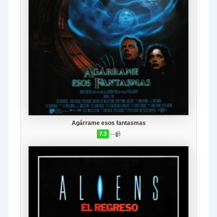
Agárrame esos fantasmas
—
📹
7.3