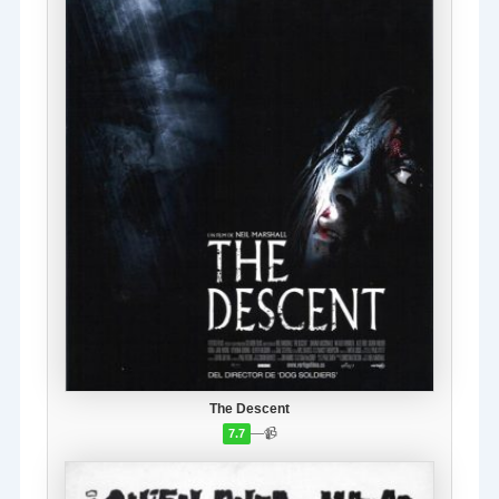
The Descent
—
📹
7.7