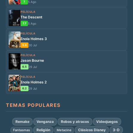
7
5 Ago
PELÍCULA
The Descent
7.7
5 Ago
PELÍCULA
Enola Holmes 3
5.6
30 Jul
PELÍCULA
Jason Bourne
6.5
29 Jul
PELÍCULA
Enola Holmes 2
6.2
29 Jul
TEMAS POPULARES
Remake
Venganza
Robos y atracos
Videojuegos
Religión
Clásicos Disney
3-D
Fantasmas
Metacine