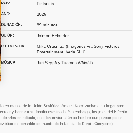
PAÍS:
Finlandia
AÑO:
2025
DURACIÓN:
89 minutos
GUIÓN:
Jalmari Helander
FOTOGRAFÍA:
Mika Orasmaa (Imágenes vía Sony Pictures
Entertainment Iberia SLU)
MÚSICA:
Juri Seppä y Tuomas Wäinölä
ia en manos de la Unión Soviética, Aatami Korpi vuelve a su hogar para
recordar y honrar a su familia asesinada. Sin embargo, los jefes del Ejército
 dejarles en ridículo, deciden enviar al único hombre que parece poder
soviético responsable de muerte de la familia de Korpi. (Cineycine).