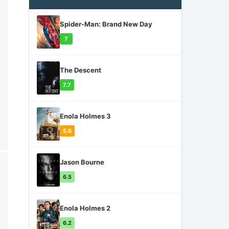
Spider-Man: Brand New Day
7
The Descent
7.7
Enola Holmes 3
5.6
Jason Bourne
6.5
Enola Holmes 2
6.2