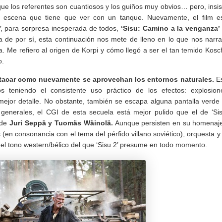
ue los referentes son cuantiosos y los guiños muy obvios… pero, insis
na escena que tiene que ver con un tanque. Nuevamente, el film e
, para sorpresa inesperada de todos,
‘Sisu: Camino a la venganza’
 de por sí, esta continuación nos mete de lleno en lo que nos narr
. Me refiero al origen de Korpi y cómo llegó a ser el tan temido Kosc
o.
tacar como nuevamente se aprovechan los entornos naturales.
Es
s teniendo el consistente uso práctico de los efectos: explosion
 mejor detalle. No obstante, también se escapa alguna pantalla verde
generales, el CGI de esta secuela está mejor pulido que el de ‘Sis
 de
Juri Seppä y Tuomäs Wäinolä.
Aunque persisten en su homenaj
 (en consonancia con el tema del pérfido villano soviético), orquesta y
el tono western/bélico del que ‘Sisu 2’ presume en todo momento.