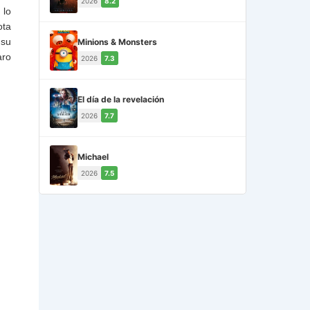
2026
8.2
 lo
ota
 su
Minions & Monsters
aro
2026
7.3
El día de la revelación
2026
7.7
Michael
2026
7.5