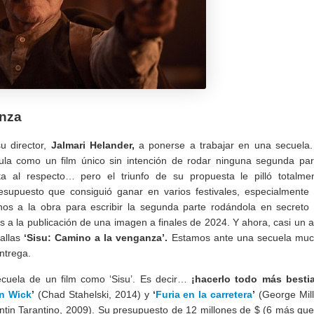
anza
u director,
Jalmari Helander,
a ponerse a trabajar en una secuela.
ícula como un film único sin intención de rodar ninguna segunda par
a al respecto… pero el triunfo de su propuesta le pilló totalme
supuesto que consiguió ganar en varios festivales, especialmente
nos a la obra para escribir la segunda parte rodándola en secreto
s a la publicación de una imagen a finales de 2024. Y ahora, casi un 
tallas
‘Sisu: Camino a la venganza’.
Estamos ante una secuela mu
ntrega.
uela de un film como ‘Sisu’. Es decir…
¡hacerlo todo más besti
n Wick
’
(Chad Stahelski, 2014) y
‘
Furia en la carretera
’
(George Mill
tin Tarantino, 2009). Su presupuesto de 12 millones de $ (6 más que