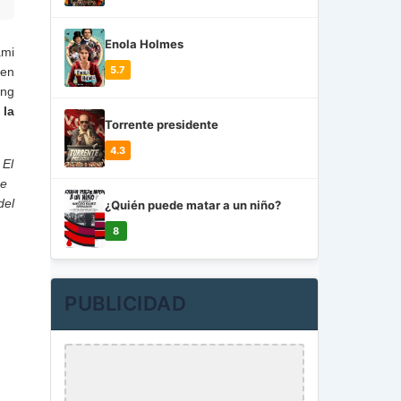
Enola Holmes
ami
5.7
 en
ang
 la
Torrente presidente
4.3
 El
ue
del
¿Quién puede matar a un niño?
8
PUBLICIDAD