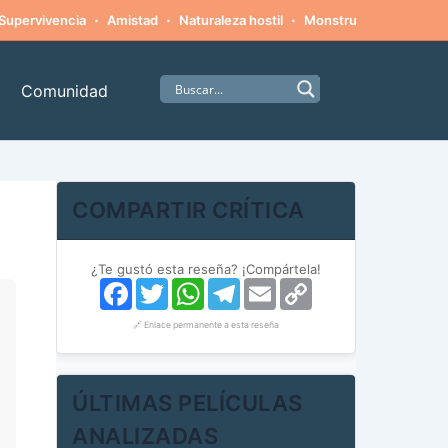
·
·
·
·
Supervivencia
Amistad
Naturaleza hostil
Monstruos
Alpinism
Comunidad
COMPARTIR CRÍTICA
¿Te gustó esta reseña? ¡Compártela!
Facebook
Twitter
WhatsApp
Telegram
Email
Copy
Link
🔗 Enlace permanente a esta reseña
ÚLTIMAS PELÍCULAS
ANALIZADAS