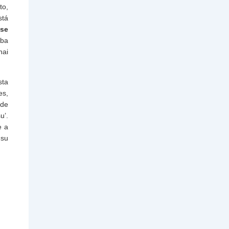
to,
stá
 se
aba
hai
ta
es,
 de
u’.
e a
 su