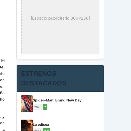
[Espacio publicitario 300x250]
 El
te.
ESTRENOS
nte
 en
DESTACADOS
 en
año
cho
Spider-Man: Brand New Day
2026
7
a y
er,
La odisea
 la