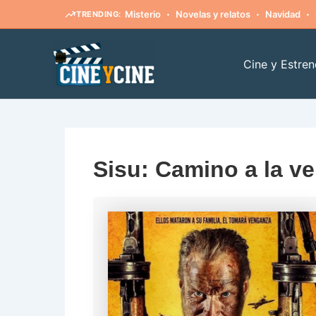
·
·
·
Misterio
Novelas y relatos
Navidad
TRENDING:
Ir
al
Cine y Estren
contenido
Sisu: Camino a la v