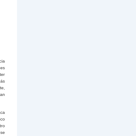
cia
nes
ter
más
te,
dan
aca
ico
tro
 se