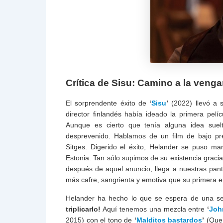
Crítica de Sisu: Camino a la veng
El sorprendente éxito de
‘
Sisu
’
(2022) llevó a s
director finlandés había ideado la primera pel
Aunque es cierto que tenía alguna idea suelt
desprevenido. Hablamos de un film de bajo pre
Sitges. Digerido el éxito, Helander se puso ma
Estonia. Tan sólo supimos de su existencia gracia
después de aquel anuncio, llega a nuestras pan
más cafre, sangrienta y emotiva que su primera e
Helander ha hecho lo que se espera de una sec
triplicarlo!
Aquí tenemos una mezcla entre
‘
Joh
2015) con el tono de
‘
Malditos bastardos
’
(Quen