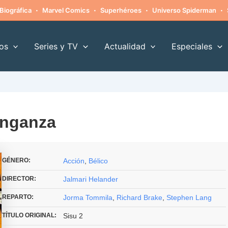
·
·
·
·
Biográfica
Marvel Comics
Superhéroes
Universo Spiderman
os
Series y TV
Actualidad
Especiales
enganza
GÉNERO:
Acción
,
Bélico
DIRECTOR:
Jalmari Helander
REPARTO:
Jorma Tommila
,
Richard Brake
,
Stephen Lang
TÍTULO ORIGINAL:
Sisu 2