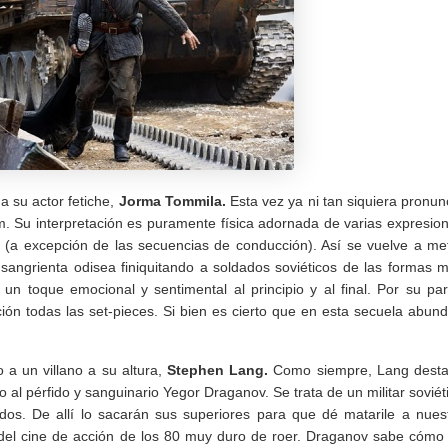
 su actor fetiche,
Jorma Tommila.
Esta vez ya ni tan siquiera pronun
lm. Su interpretación es puramente física adornada de varias expresio
o (a excepción de las secuencias de conducción). Así se vuelve a me
 sangrienta odisea finiquitando a soldados soviéticos de las formas 
un toque emocional y sentimental al principio y al final. Por su par
ión todas las set-pieces. Si bien es cierto que en esta secuela abun
a un villano a su altura,
Stephen Lang.
Como siempre, Lang dest
 al pérfido y sanguinario Yegor Draganov. Se trata de un militar soviét
os. De allí lo sacarán sus superiores para que dé matarile a nues
o del cine de acción de los 80 muy duro de roer. Draganov sabe cómo