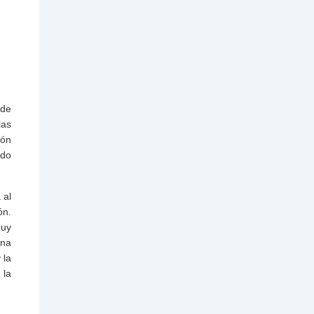
rde
las
ión
ido
 al
ón.
muy
na
 la
 la