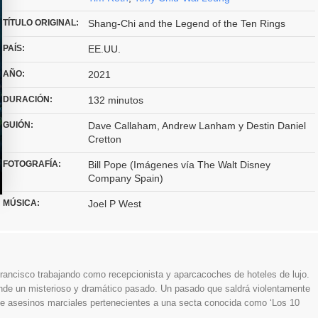
TÍTULO ORIGINAL:
Shang-Chi and the Legend of the Ten Rings
PAÍS:
EE.UU.
AÑO:
2021
DURACIÓN:
132 minutos
GUIÓN:
Dave Callaham, Andrew Lanham y Destin Daniel
Cretton
FOTOGRAFÍA:
Bill Pope (Imágenes vía The Walt Disney
Company Spain)
MÚSICA:
Joel P West
rancisco trabajando como recepcionista y aparcacoches de hoteles de lujo.
onde un misterioso y dramático pasado. Un pasado que saldrá violentamente
e asesinos marciales pertenecientes a una secta conocida como ‘Los 10