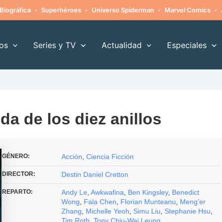
·
·
·
·
Biográfica
Superhéroes
Universo Spiderman
Marvel Comics
os
Series y TV
Actualidad
Especiales
da de los diez anillos
GÉNERO:
Acción
,
Ciencia Ficción
DIRECTOR:
Destin Daniel Cretton
REPARTO:
Andy Le
,
Awkwafina
,
Ben Kingsley
,
Benedict
Wong
,
Fala Chen
,
Florian Munteanu
,
Meng'er
Zhang
,
Michelle Yeoh
,
Simu Liu
,
Stephanie Hsu
,
Tim Roth
,
Tony Chiu-Wai Leung