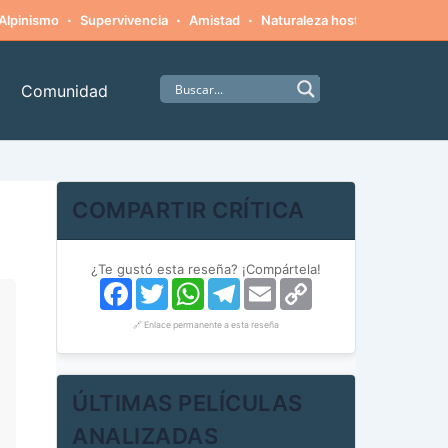
·
·
·
·
Alpinismo
Supervivencia
Amistad
Naturaleza hostil
Monstruo
Comunidad
COMPARTIR CRÍTICA
¿Te gustó esta reseña? ¡Compártela!
Facebook
Twitter
WhatsApp
Telegram
Email
Copy
Link
🔗 Enlace permanente a esta reseña
ÚLTIMAS PELÍCULAS
ANALIZADAS