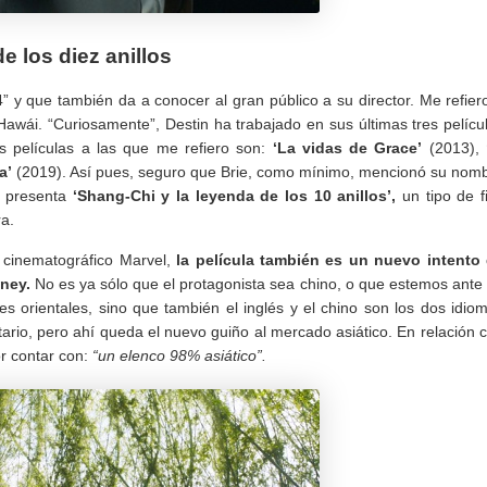
e los diez anillos
 y que también da a conocer al gran público a su director. Me refier
awái. “Curiosamente”, Destin ha trabajado en sus últimas tres pelícu
s películas a las que me refiero son:
‘La vidas de Grace’
(2013),
a’
(2019). Así pues, seguro que Brie, como mínimo, mencionó su nom
s presenta
‘Shang-Chi y la leyenda de los 10 anillos’,
un tipo de f
ra.
o cinematográfico Marvel,
la película también es un nuevo intento
sney.
No es ya sólo que el protagonista sea chino, o que estemos ante
es orientales, sino que también el inglés y el chino son los dos idio
itario, pero ahí queda el nuevo guiño al mercado asiático. En relación 
r contar con:
“un elenco 98% asiático”.