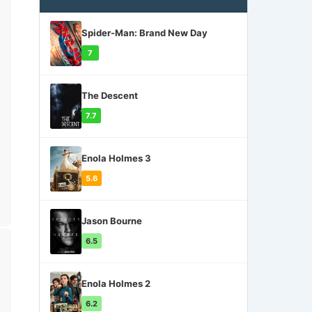
Spider-Man: Brand New Day
7
The Descent
7.7
Enola Holmes 3
5.6
Jason Bourne
6.5
Enola Holmes 2
6.2