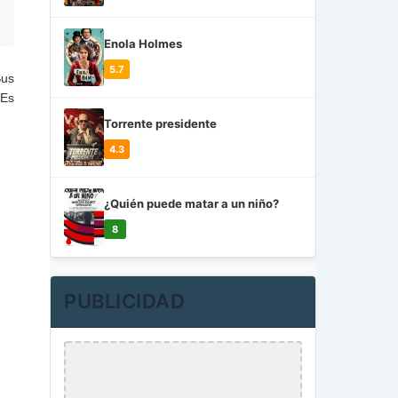
Enola Holmes
5.7
Sus
 Es
Torrente presidente
4.3
¿Quién puede matar a un niño?
8
PUBLICIDAD