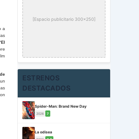
[Espacio publicitario 300x250]
o a
las
‘El
bre
ilm
 de
ESTRENOS
 un
DESTACADOS
mas
con
Spider-Man: Brand New Day
2026
7
La odisea