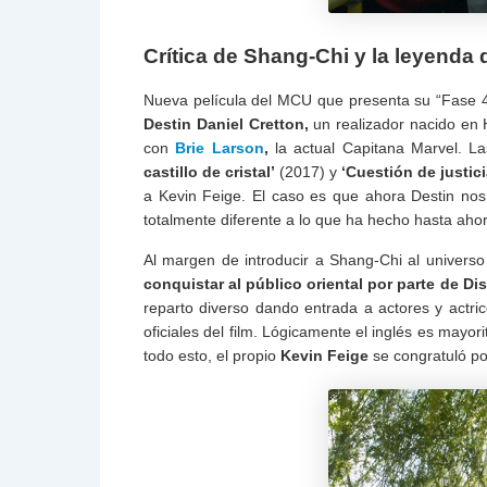
Crítica de Shang-Chi y la leyenda d
Nueva película del MCU que presenta su “Fase 4”
Destin Daniel Cretton,
un realizador nacido en H
con
Brie Larson
,
la actual Capitana Marvel. La
castillo de cristal’
(2017) y
‘Cuestión de justici
a Kevin Feige. El caso es que ahora Destin no
totalmente diferente a lo que ha hecho hasta aho
Al margen de introducir a Shang-Chi al univers
conquistar al público oriental por parte de Di
reparto diverso dando entrada a actores y actric
oficiales del film. Lógicamente el inglés es mayor
todo esto, el propio
Kevin Feige
se congratuló po