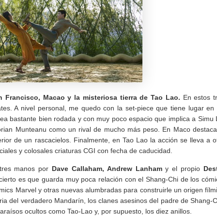
n Francisco, Macao y la misteriosa tierra de Tao Lao.
En estos t
tes. A nivel personal, me quedo con la set-piece que tiene lugar en
ea bastante bien rodada y con muy poco espacio que implica a Simu 
Florian Munteanu como un rival de mucho más peso. En Maco destaca
rior de un rascacielos. Finalmente, en Tao Lao la acción se lleva a o
iales y colosales criaturas CGI con fecha de caducidad.
a tres manos por
Dave Callaham, Andrew Lanham
y el propio
Des
o cierto es que guarda muy poca relación con el Shang-Chi de los cómi
mics Marvel y otras nuevas alumbradas para construirle un origen fílm
toria del verdadero Mandarín, los clanes asesinos del padre de Shang-C
raísos ocultos como Tao-Lao y, por supuesto, los diez anillos.