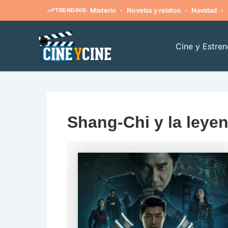
·
·
·
Misterio
Novelas y relatos
Navidad
TRENDING:
Ir
al
Cine y Estren
contenido
Shang-Chi y la leyen