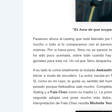
“Es hora de que ocupes
Pasamos ahora al casting que está liderado por
mucho o todo si lo comparamos con el personaj
mismas. Por si fuera poco, Simu no se parece e
ha sido poco acertada, sobre todo cuando hay 
geniales para este rol. Un rol que Simu despach
A su lado le come totalmente la tostada
Awkwafi
héroe a modo de escudero. La actriz nacida en N
Si, como es mi caso, te gusta su sentido del humo
pesado porque Awkwafina sale mucho. Completa
Xialing y a
Fala Chen
como su madre Li. La primer
segunda adopta una pose mucho más dulce, 
interpretación de Fala Chen resulta
Michelle Yeo