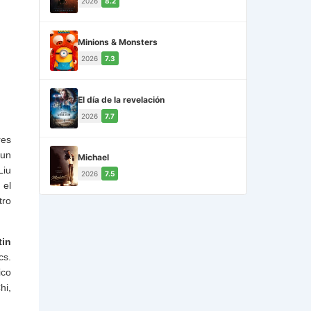
2026
8.2
Minions & Monsters
2026
7.3
El día de la revelación
2026
7.7
res
 un
Michael
Liu
2026
7.5
 el
tro
tin
cs.
ico
hi,