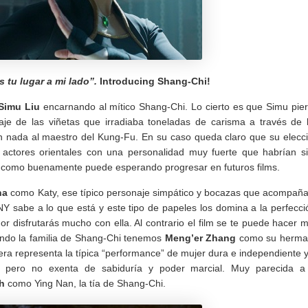
 tu lugar a mi lado”.
Introducing Shang-Chi!
Simu Liu
encarnando al mítico Shang-Chi. Lo cierto es que Simu pie
e de las viñetas que irradiaba toneladas de carisma a través de 
n nada al maestro del Kung-Fu. En su caso queda claro que su elecc
actores orientales con una personalidad muy fuerte que habrían s
a como buenamente puede esperando progresar en futuros films.
na
como Katy, ese típico personaje simpático y bocazas que acompaña
Y sabe a lo que está y este tipo de papeles los domina a la perfecci
r disfrutarás mucho con ella. Al contrario el film se te puede hacer 
ndo la familia de Shang-Chi tenemos
Meng’er Zhang
como su herma
a representa la típica “performance” de mujer dura e independiente y
pero no exenta de sabiduría y poder marcial. Muy parecida a
h
como Ying Nan, la tía de Shang-Chi.