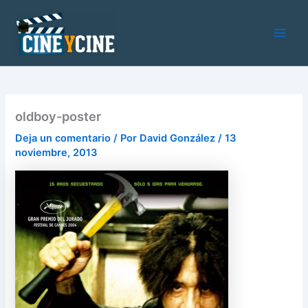
Ir
al
contenido
Main
Men
oldboy-poster
Deja un comentario
/ Por
David González
/
13
noviembre, 2013