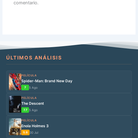
comentario.
ÚLTIMOS ANÁLISIS
PELÍCULA
Spider-Man: Brand New Day
7
5 Ago
PELÍCULA
The Descent
7.7
5 Ago
PELÍCULA
Enola Holmes 3
5.6
30 Jul