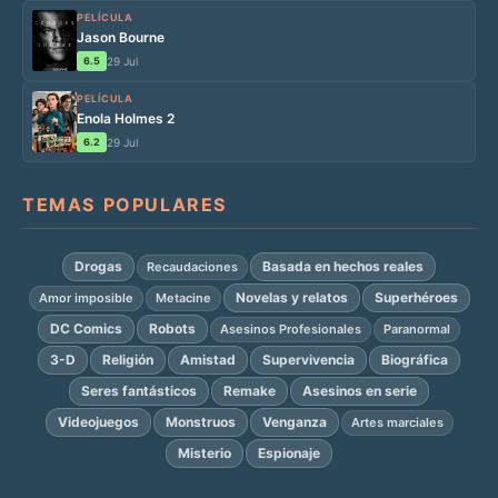
PELÍCULA
Jason Bourne
6.5
29 Jul
PELÍCULA
Enola Holmes 2
6.2
29 Jul
TEMAS POPULARES
Drogas
Basada en hechos reales
Recaudaciones
Novelas y relatos
Superhéroes
Amor imposible
Metacine
DC Comics
Robots
Asesinos Profesionales
Paranormal
3-D
Religión
Amistad
Supervivencia
Biográfica
Seres fantásticos
Remake
Asesinos en serie
Videojuegos
Monstruos
Venganza
Artes marciales
Misterio
Espionaje