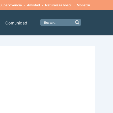
·
·
·
·
Supervivencia
Amistad
Naturaleza hostil
Monstruos
Alpinism
Comunidad