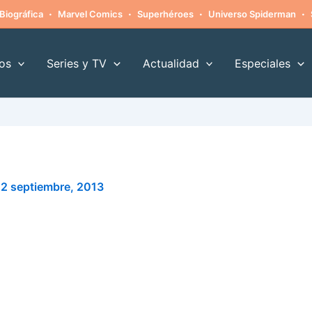
·
·
·
·
Biográfica
Marvel Comics
Superhéroes
Universo Spiderman
os
Series y TV
Actualidad
Especiales
2 septiembre, 2013