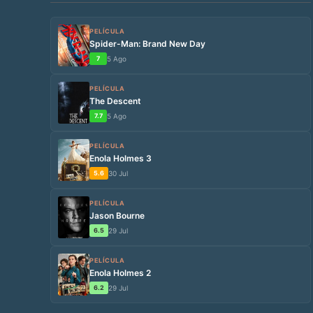
PELÍCULA
Spider-Man: Brand New Day
7
5 Ago
PELÍCULA
The Descent
7.7
5 Ago
PELÍCULA
Enola Holmes 3
5.6
30 Jul
PELÍCULA
Jason Bourne
6.5
29 Jul
PELÍCULA
Enola Holmes 2
6.2
29 Jul