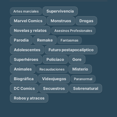
Supervivencia
Artes marciales
Marvel Comics
Monstruos
Drogas
Novelas y relatos
Asesinos Profesionales
Parodia
Remake
Fantasmas
Adolescentes
Futuro postapocalíptico
Superhéroes
Policíaco
Gore
Animales
Misterio
Recaudaciones
Biográfica
Videojuegos
Paranormal
DC Comics
Secuestros
Sobrenatural
Robos y atracos