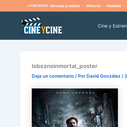
·
·
·
Novelas y relatos
Misterio
Navidad
TRENDING:
Ir
al
Cine y Estren
contenido
lobeznoinmortal_poster
Deja un comentario
/ Por
David González
/
2