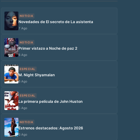
NOTICIA
Novedades de El secreto de La asistenta
7 Ago
NOTICIA
Primer vistazo a Noche de paz 2
6 Ago
ESPECIAL
M. Night Shyamalan
6 Ago
ESPECIAL
La primera película de John Huston
5 Ago
NOTICIA
Estrenos destacados: Agosto 2026
3 Ago