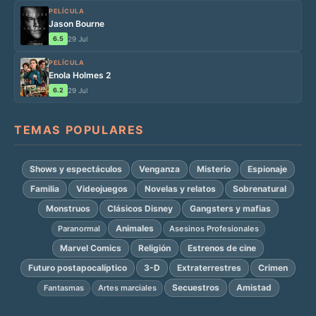
PELÍCULA
Jason Bourne
6.5
29 Jul
PELÍCULA
Enola Holmes 2
6.2
29 Jul
TEMAS POPULARES
Shows y espectáculos
Venganza
Misterio
Espionaje
Familia
Videojuegos
Novelas y relatos
Sobrenatural
Monstruos
Clásicos Disney
Gangsters y mafias
Animales
Paranormal
Asesinos Profesionales
Marvel Comics
Religión
Estrenos de cine
Futuro postapocalíptico
3-D
Extraterrestres
Crimen
Secuestros
Amistad
Fantasmas
Artes marciales