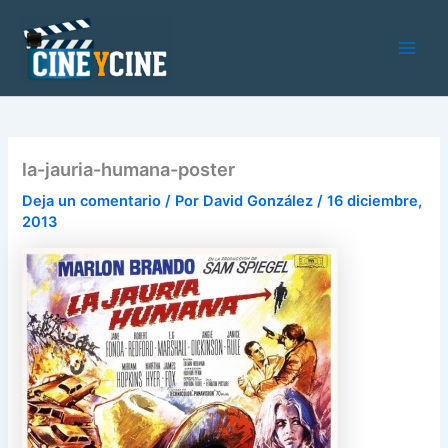
Ir
al
contenido
Main
Men
la-jauria-humana-poster
Deja un comentario
/ Por
David González
/
16 diciembre,
2013