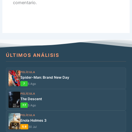
comentario.
ÚLTIMOS ANÁLISIS
PELÍCULA
Spider-Man: Brand New Day
7
5 Ago
PELÍCULA
The Descent
7.7
5 Ago
PELÍCULA
Enola Holmes 3
5.6
30 Jul