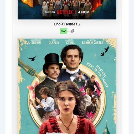
Enola Holmes 2
—
📹
6.2