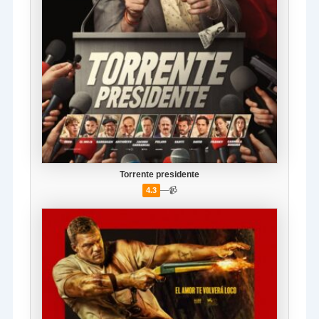
Torrente presidente
—
📹
4.3