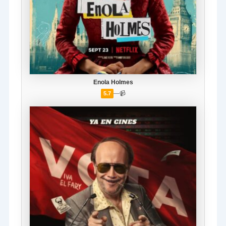
Enola Holmes
—
📹
5.7