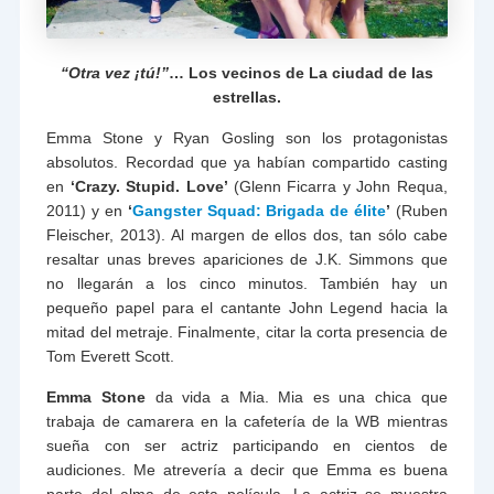
“Otra vez ¡tú!”
… Los vecinos de La ciudad de las
estrellas.
Emma Stone y Ryan Gosling son los protagonistas
absolutos. Recordad que ya habían compartido casting
en
‘Crazy. Stupid. Love’
(Glenn Ficarra y John Requa,
2011) y en
‘
Gangster Squad: Brigada de élite
’
(Ruben
Fleischer, 2013). Al margen de ellos dos, tan sólo cabe
resaltar unas breves apariciones de J.K. Simmons que
no llegarán a los cinco minutos. También hay un
pequeño papel para el cantante John Legend hacia la
mitad del metraje. Finalmente, citar la corta presencia de
Tom Everett Scott.
Emma Stone
da vida a Mia. Mia es una chica que
trabaja de camarera en la cafetería de la WB mientras
sueña con ser actriz participando en cientos de
audiciones. Me atrevería a decir que Emma es buena
parte del alma de esta película. La actriz se muestra