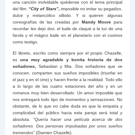
una canción inolvidable quédense con el tema principal
del film:
“City of Stars”
,
imposible no imitar su pegadizo,
dulce y melancólico silbido. Y si quieren algunas
coreografías de las creadas por
Mandy Moore
para
recordar les dejo dos: el baile de claqué a la luz de una
farola y el mágico baile en el planetario con el cosmos
como testigo.
El libreto, escrito como siempre por el propio Chazelle,
es
una muy agradable y bonita historia de dos
soñadores,
Sebastian y Mia. Dos soñadores que se
conocen, comparten sus sueños imposibles (triunfar en
el jazz y en el cine) y hacen frente a la realidad. Todo ello
a lo largo de las cuatro estaciones del año y en un
romance muy bien desarrollado. Un amor imposible que
nos entregará todo tipo de momentos y sensaciones. No
obstante, de lo que no cabe duda es que la empatía y
complicidad del público hacia esta pareja será total y
absoluta.
“Quería hacer una película acerca de dos
soñadores.
Dos personas impulsadas por unos sueños
tremendos”
(Damien Chazelle).