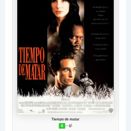
Tiempo de matar
—
📹
8