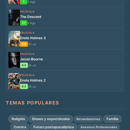
7
5 Ago
PELÍCULA
The Descent
7.7
5 Ago
PELÍCULA
Enola Holmes 3
5.6
30 Jul
PELÍCULA
Jason Bourne
6.5
29 Jul
PELÍCULA
Enola Holmes 2
6.2
29 Jul
TEMAS POPULARES
Religión
Shows y espectáculos
Familia
Recaudaciones
Comics
Futuro postapocalíptico
Asesinos Profesionales