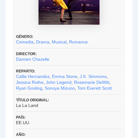
GÉNERO:
Comedia
,
Drama
,
Musical
,
Romance
DIRECTOR:
Damien Chazelle
REPARTO:
Callie Hernandez
,
Emma Stone
,
J.K. Simmons
,
Jessica Rothe
,
John Legend
,
Rosemarie DeWitt
,
Ryan Gosling
,
Sonoya Mizuno
,
Tom Everett Scott
TÍTULO ORIGINAL:
La La Land
PAÍS:
EE.UU.
AÑO: