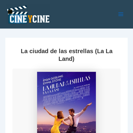
Ir
al
contenido
Main
Men
La ciudad de las estrellas (La La
Land)