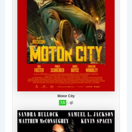
Motor City
—
📹
7.5