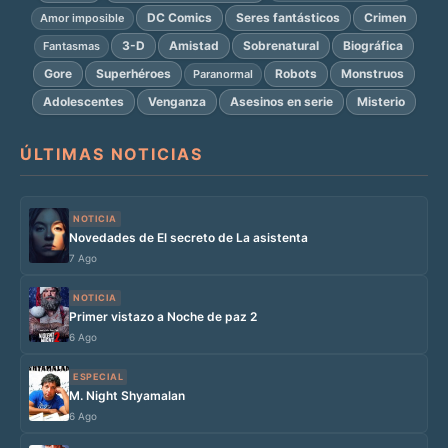
DC Comics
Seres fantásticos
Crimen
Amor imposible
3-D
Amistad
Sobrenatural
Biográfica
Fantasmas
Gore
Superhéroes
Robots
Monstruos
Paranormal
Adolescentes
Venganza
Asesinos en serie
Misterio
ÚLTIMAS NOTICIAS
NOTICIA
Novedades de El secreto de La asistenta
7 Ago
NOTICIA
Primer vistazo a Noche de paz 2
6 Ago
ESPECIAL
M. Night Shyamalan
6 Ago