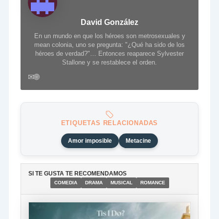
David González
En un mundo en que los héroes son metrosexuales y
mean colonia, uno se pregunta: "¿Qué ha sido de los
héroes de verdad?"… Entonces reaparece Sylvester
Stallone y se restablece el orden.
✉
🌐
ETIQUETAS RELACIONADAS
Amor imposible
Metacine
SI TE GUSTA TE RECOMENDAMOS
COMEDIA
DRAMA
MUSICAL
ROMANCE