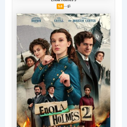
—
📹
5.6