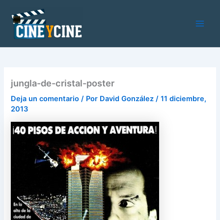
Ir
al
contenido
Main
Men
jungla-de-cristal-poster
Deja un comentario
/ Por
David González
/
11 diciembre,
2013