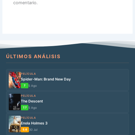
comentario.
ÚLTIMOS ANÁLISIS
PELÍCULA
Spider-Man: Brand New Day
7
5 Ago
PELÍCULA
The Descent
7.7
5 Ago
PELÍCULA
Enola Holmes 3
5.6
30 Jul