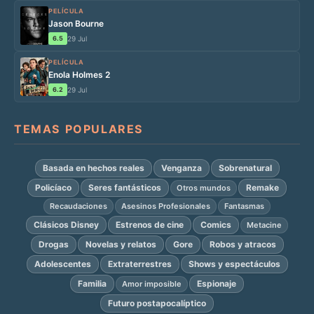
PELÍCULA
Jason Bourne
6.5
29 Jul
PELÍCULA
Enola Holmes 2
6.2
29 Jul
TEMAS POPULARES
Basada en hechos reales
Venganza
Sobrenatural
Policíaco
Seres fantásticos
Remake
Otros mundos
Recaudaciones
Asesinos Profesionales
Fantasmas
Clásicos Disney
Estrenos de cine
Comics
Metacine
Drogas
Novelas y relatos
Gore
Robos y atracos
Adolescentes
Extraterrestres
Shows y espectáculos
Familia
Espionaje
Amor imposible
Futuro postapocalíptico