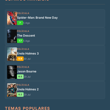
PELÍCULA
Spider-Man: Brand New Day
7
5 Ago
PELÍCULA
The Descent
7.7
5 Ago
PELÍCULA
Enola Holmes 3
5.6
30 Jul
PELÍCULA
Jason Bourne
6.5
29 Jul
PELÍCULA
Enola Holmes 2
6.2
29 Jul
TEMAS POPULARES