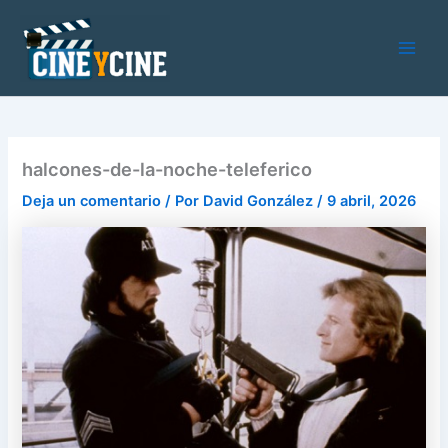
Ir
al
contenido
Main
Men
halcones-de-la-noche-teleferico
Deja un comentario
/ Por
David González
/
9 abril, 2026