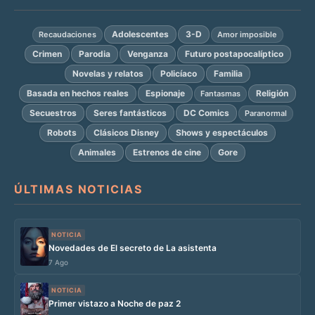
Adolescentes
3-D
Recaudaciones
Amor imposible
Crimen
Parodia
Venganza
Futuro postapocalíptico
Novelas y relatos
Policíaco
Familia
Basada en hechos reales
Espionaje
Religión
Fantasmas
Secuestros
Seres fantásticos
DC Comics
Paranormal
Robots
Clásicos Disney
Shows y espectáculos
Animales
Estrenos de cine
Gore
ÚLTIMAS NOTICIAS
NOTICIA
Novedades de El secreto de La asistenta
7 Ago
NOTICIA
Primer vistazo a Noche de paz 2