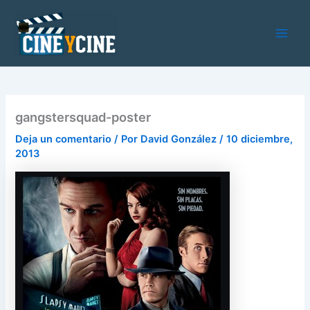
Ir
al
contenido
Main
Men
gangstersquad-poster
Deja un comentario
/ Por
David González
/
10 diciembre,
2013