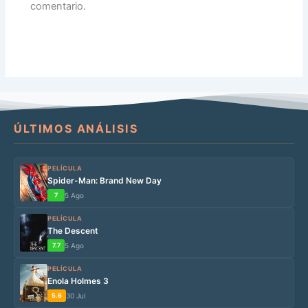
comentario.
ÚLTIMOS ANÁLISIS
PELÍCULA
Spider-Man: Brand New Day
7
5 Ago
PELÍCULA
The Descent
7.7
5 Ago
PELÍCULA
Enola Holmes 3
5.6
30 Jul