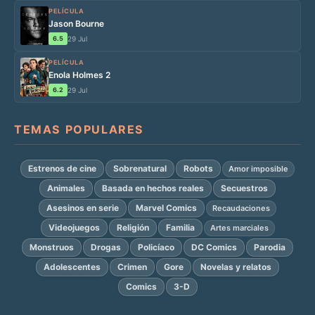
PELÍCULA
Jason Bourne
6.5
29 Jul
PELÍCULA
Enola Holmes 2
6.2
29 Jul
TEMAS POPULARES
Estrenos de cine
Sobrenatural
Robots
Amor imposible
Animales
Basada en hechos reales
Secuestros
Asesinos en serie
Marvel Comics
Recaudaciones
Videojuegos
Religión
Familia
Artes marciales
Monstruos
Drogas
Policíaco
DC Comics
Parodia
Adolescentes
Crimen
Gore
Novelas y relatos
Comics
3-D