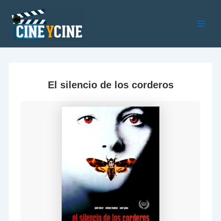
Ir
al
contenido
Main
Men
El silencio de los corderos