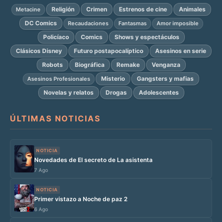
Religión
Crimen
Estrenos de cine
Animales
Metacine
DC Comics
Recaudaciones
Fantasmas
Amor imposible
Policíaco
Comics
Shows y espectáculos
Clásicos Disney
Futuro postapocalíptico
Asesinos en serie
Robots
Biográfica
Remake
Venganza
Misterio
Gangsters y mafias
Asesinos Profesionales
Novelas y relatos
Drogas
Adolescentes
ÚLTIMAS NOTICIAS
NOTICIA
Novedades de El secreto de La asistenta
7 Ago
NOTICIA
Primer vistazo a Noche de paz 2
6 Ago