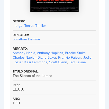
GÉNERO:
Intriga
,
Terror
,
Thriller
DIRECTOR:
Jonathan Demme
REPARTO:
Anthony Heald
,
Anthony Hopkins
,
Brooke Smith
,
Charles Napier
,
Diane Baker
,
Frankie Faison
,
Jodie
Foster
,
Kasi Lemmons
,
Scott Glenn
,
Ted Levine
TÍTULO ORIGINAL:
The Silence of the Lambs
PAÍS:
EE.UU.
AÑO:
1991