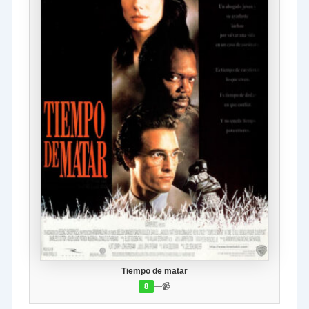
Tiempo de matar
—
📹
8