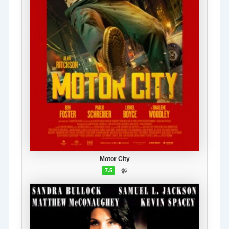
Motor City
—
📹
7.5