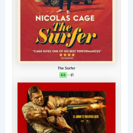
The Surfer
—
📹
6.5