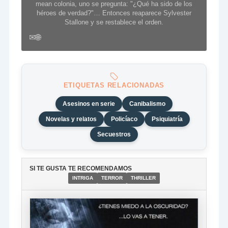
mean colonia, uno se pregunta: "¿Qué ha sido de los
héroes de verdad?"… Entonces reaparece Sylvester
Stallone y se restablece el orden.
✉
🌐
ETIQUETAS RELACIONADAS
Asesinos en serie
Canibalismo
Novelas y relatos
Policíaco
Psiquiatría
Secuestros
SI TE GUSTA TE RECOMENDAMOS
INTRIGA
TERROR
THRILLER