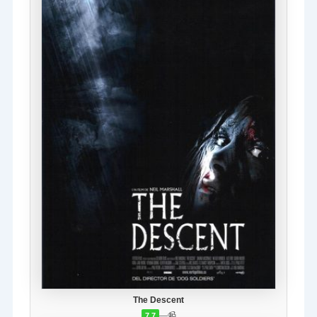
The Descent
—
📹
7.7