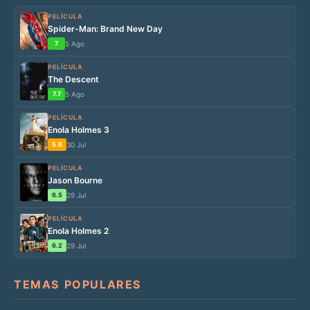
PELÍCULA
Spider-Man: Brand New Day
7
5 Ago
PELÍCULA
The Descent
7.7
5 Ago
PELÍCULA
Enola Holmes 3
5.6
30 Jul
PELÍCULA
Jason Bourne
6.5
29 Jul
PELÍCULA
Enola Holmes 2
6.2
29 Jul
TEMAS POPULARES