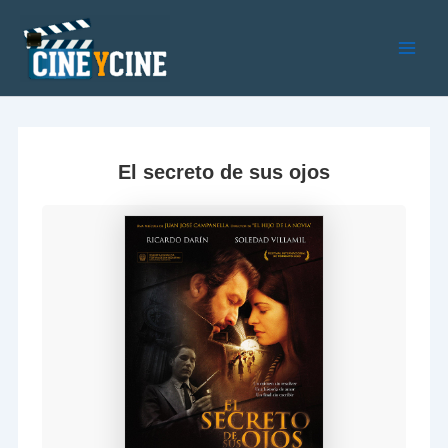
Ir
al
contenido
Main
Men
El secreto de sus ojos