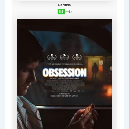
Perdida
—
📹
8.5