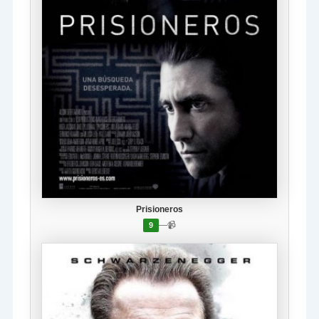
Prisioneros
—
📹
9