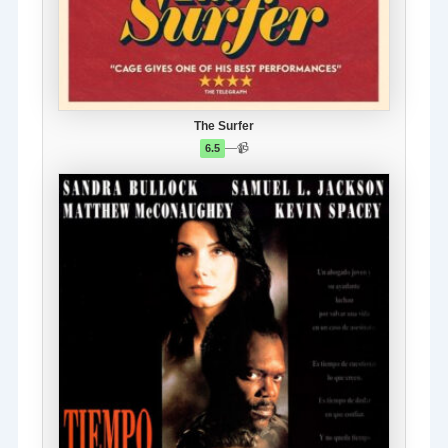
The Surfer
—
📹
6.5