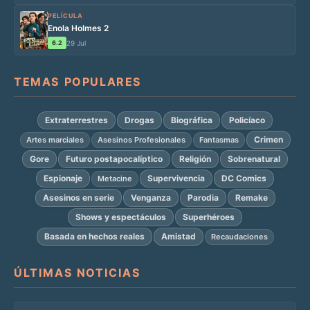
PELÍCULA
Enola Holmes 2
6.2
29 Jul
TEMAS POPULARES
Extraterrestres
Drogas
Biográfica
Policíaco
Crimen
Artes marciales
Asesinos Profesionales
Fantasmas
Gore
Futuro postapocalíptico
Religión
Sobrenatural
Espionaje
Supervivencia
DC Comics
Metacine
Asesinos en serie
Venganza
Parodia
Remake
Shows y espectáculos
Superhéroes
Basada en hechos reales
Amistad
Recaudaciones
ÚLTIMAS NOTICIAS