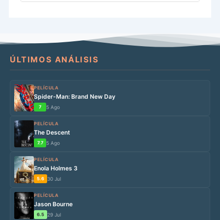
ÚLTIMOS ANÁLISIS
PELÍCULA
Spider-Man: Brand New Day
7
5 Ago
PELÍCULA
The Descent
7.7
5 Ago
PELÍCULA
Enola Holmes 3
5.6
30 Jul
PELÍCULA
Jason Bourne
6.5
29 Jul