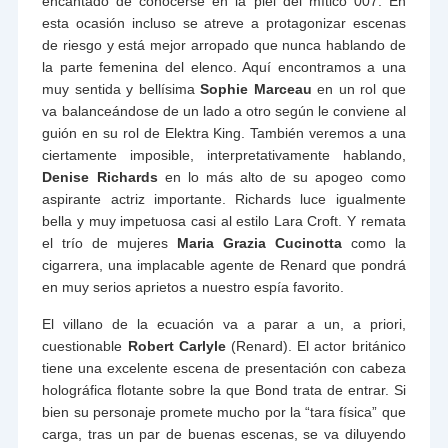
encantado de conocerse en la piel del mítico 007. En
esta ocasión incluso se atreve a protagonizar escenas
de riesgo y está mejor arropado que nunca hablando de
la parte femenina del elenco. Aquí encontramos a una
muy sentida y bellísima
Sophie Marceau
en un rol que
va balanceándose de un lado a otro según le conviene al
guión en su rol de Elektra King. También veremos a una
ciertamente imposible, interpretativamente hablando,
Denise Richards
en lo más alto de su apogeo como
aspirante actriz importante. Richards luce igualmente
bella y muy impetuosa casi al estilo Lara Croft. Y remata
el trío de mujeres
Maria Grazia Cucinotta
como la
cigarrera, una implacable agente de Renard que pondrá
en muy serios aprietos a nuestro espía favorito.
El villano de la ecuación va a parar a un, a priori,
cuestionable
Robert Carlyle
(Renard). El actor británico
tiene una excelente escena de presentación con cabeza
holográfica flotante sobre la que Bond trata de entrar. Si
bien su personaje promete mucho por la “tara física” que
carga, tras un par de buenas escenas, se va diluyendo