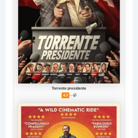
Torrente presidente
—
📹
4.3