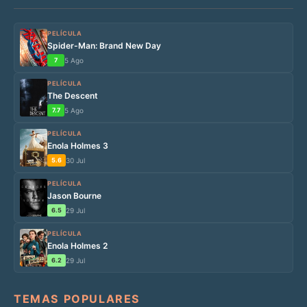
PELÍCULA
Spider-Man: Brand New Day
7
5 Ago
PELÍCULA
The Descent
7.7
5 Ago
PELÍCULA
Enola Holmes 3
5.6
30 Jul
PELÍCULA
Jason Bourne
6.5
29 Jul
PELÍCULA
Enola Holmes 2
6.2
29 Jul
TEMAS POPULARES