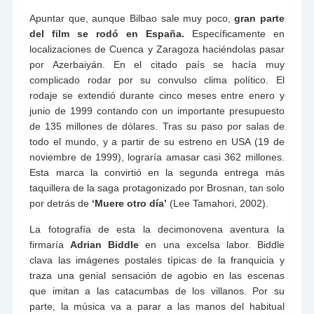
Apuntar que, aunque Bilbao sale muy poco,
gran parte
del film se rodó en España.
Específicamente en
localizaciones de Cuenca y Zaragoza haciéndolas pasar
por Azerbaiyán. En el citado país se hacía muy
complicado rodar por su convulso clima político. El
rodaje se extendió durante cinco meses entre enero y
junio de 1999 contando con un importante presupuesto
de 135 millones de dólares. Tras su paso por salas de
todo el mundo, y a partir de su estreno en USA (19 de
noviembre de 1999), lograría amasar casi 362 millones.
Esta marca la convirtió en la segunda entrega más
taquillera de la saga protagonizado por Brosnan, tan solo
por detrás de
‘Muere otro día’
(Lee Tamahori, 2002).
La fotografía de esta la decimonovena aventura la
firmaría
Adrian Biddle
en una excelsa labor. Biddle
clava las imágenes postales típicas de la franquicia y
traza una genial sensación de agobio en las escenas
que imitan a las catacumbas de los villanos. Por su
parte, la música va a parar a las manos del habitual