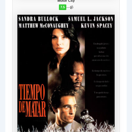
Motor City
—
📹
7.5