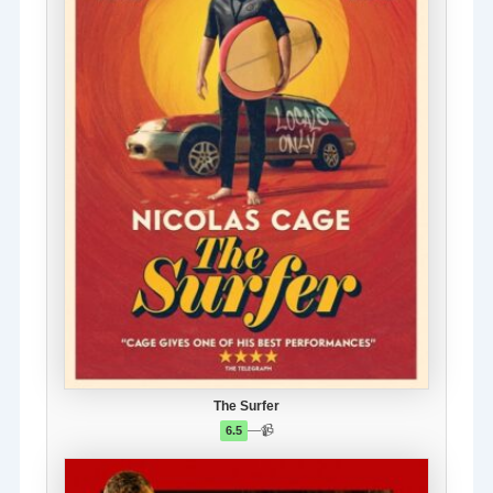
The Surfer
—
📹
6.5