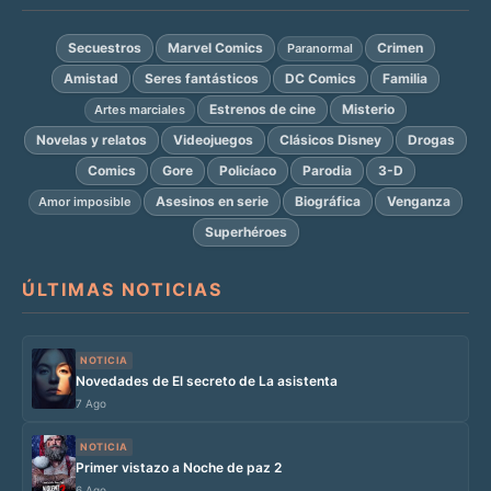
Secuestros
Marvel Comics
Crimen
Paranormal
Amistad
Seres fantásticos
DC Comics
Familia
Estrenos de cine
Misterio
Artes marciales
Novelas y relatos
Videojuegos
Clásicos Disney
Drogas
Comics
Gore
Policíaco
Parodia
3-D
Asesinos en serie
Biográfica
Venganza
Amor imposible
Superhéroes
ÚLTIMAS NOTICIAS
NOTICIA
Novedades de El secreto de La asistenta
7 Ago
NOTICIA
Primer vistazo a Noche de paz 2
6 Ago