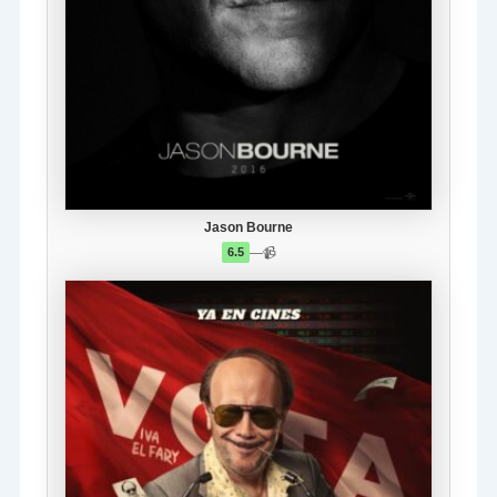
Jason Bourne
—
📹
6.5