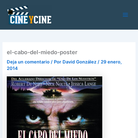
Ir
al
contenido
Main
Men
el-cabo-del-miedo-poster
Deja un comentario
/ Por
David González
/
29 enero,
2014