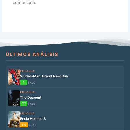
comentario.
ÚLTIMOS ANÁLISIS
PELÍCULA
Spider-Man: Brand New Day
7
5 Ago
PELÍCULA
The Descent
7.7
5 Ago
PELÍCULA
Enola Holmes 3
5.6
30 Jul