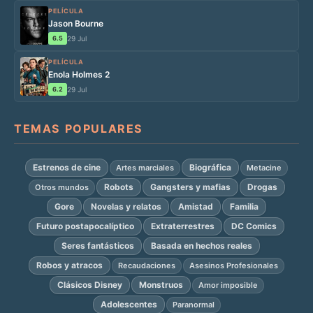
PELÍCULA
Jason Bourne
6.5
29 Jul
PELÍCULA
Enola Holmes 2
6.2
29 Jul
TEMAS POPULARES
Estrenos de cine
Biográfica
Artes marciales
Metacine
Robots
Gangsters y mafias
Drogas
Otros mundos
Gore
Novelas y relatos
Amistad
Familia
Futuro postapocalíptico
Extraterrestres
DC Comics
Seres fantásticos
Basada en hechos reales
Robos y atracos
Recaudaciones
Asesinos Profesionales
Clásicos Disney
Monstruos
Amor imposible
Adolescentes
Paranormal