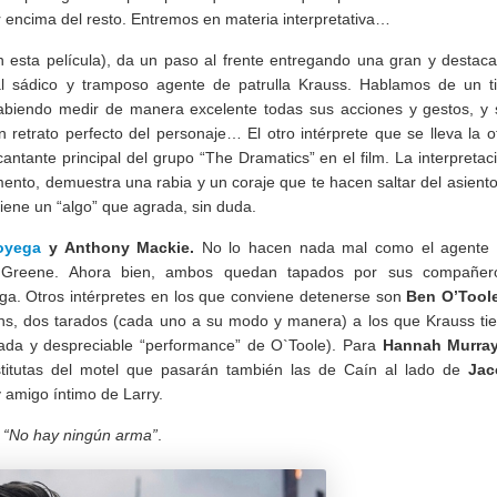
r encima del resto. Entremos en materia interpretativa…
 esta película), da un paso al frente entregando una gran y destac
 al sádico y tramposo agente de patrulla Krauss. Hablamos de un t
 sabiendo medir de manera excelente todas sus acciones y gestos, y 
 retrato perfecto del personaje… El otro intérprete que se lleva la o
antante principal del grupo “The Dramatics” en el film. La interpretac
ento, demuestra una rabia y un coraje que te hacen saltar del asiento
tiene un “algo” que agrada, sin duda.
oyega
y Anthony Mackie.
No lo hacen nada mal como el agente
 Greene. Ahora bien, ambos quedan tapados por sus compañer
a. Otros intérpretes en los que conviene detenerse son
Ben O’Tool
, dos tarados (cada uno a su modo y manera) a los que Krauss ti
rada y despreciable “performance” de O`Toole). Para
Hannah Murra
itutas del motel que pasarán también las de Caín al lado de
Jac
 amigo íntimo de Larry.
“No hay ningún arma”
.