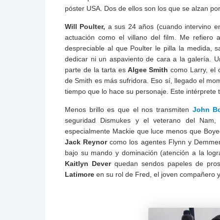
póster USA. Dos de ellos son los que se alzan po
Will Poulter,
a sus 24 años (cuando intervino en
actuación como el villano del film. Me refiero
despreciable al que Poulter le pilla la medida,
dedicar ni un aspaviento de cara a la galería. Un
parte de la tarta es
Algee Smith
como Larry, el c
de Smith es más sufridora. Eso sí, llegado el mom
tiempo que lo hace su personaje. Este intérprete 
Menos brillo es que el nos transmiten
John B
seguridad Dismukes y el veterano del Nam,
especialmente Mackie que luce menos que Boyeg
Jack Reynor
como los agentes Flynn y Demmens
bajo su mando y dominación (atención a la log
Kaitlyn Dever
quedan sendos papeles de prost
Latimore
en su rol de Fred, el joven compañero y