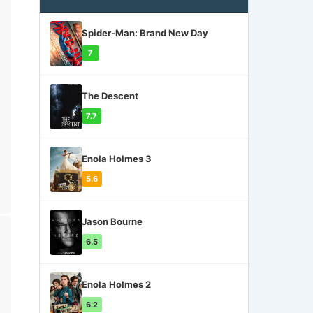
Spider-Man: Brand New Day
7
The Descent
7.7
Enola Holmes 3
5.6
Jason Bourne
6.5
Enola Holmes 2
6.2