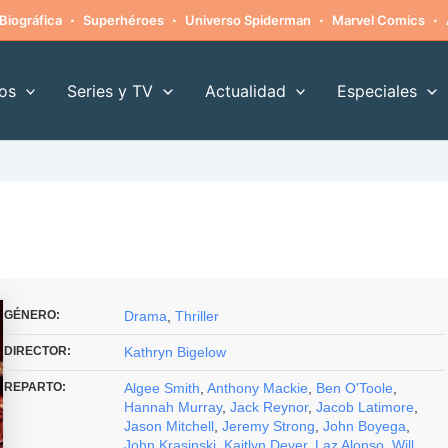
·
·
·
·
Biográfica
Superhéroes
Universo Spiderman
Marvel Comics
os
Series y TV
Actualidad
Especiales
GÉNERO:
Drama
,
Thriller
DIRECTOR:
Kathryn Bigelow
REPARTO:
Algee Smith
,
Anthony Mackie
,
Ben O'Toole
,
Hannah Murray
,
Jack Reynor
,
Jacob Latimore
,
Jason Mitchell
,
Jeremy Strong
,
John Boyega
,
John Krasinski
,
Kaitlyn Dever
,
Laz Alonso
,
Will