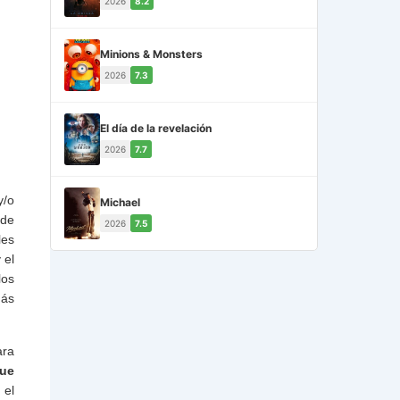
2026
8.2
Minions & Monsters
2026
7.3
El día de la revelación
2026
7.7
/o
Michael
 de
2026
7.5
les
 el
los
más
ara
que
 el