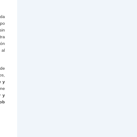
ada
ipo
sin
tra
ión
 al
 de
os,
e y
ene
y y
ob