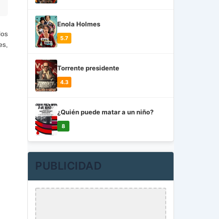
Enola Holmes
los
5.7
es,
Torrente presidente
4.3
¿Quién puede matar a un niño?
8
PUBLICIDAD