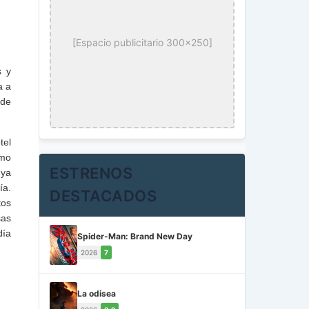
[Espacio publicitario 300x250]
s y
a a
 de
tel
omo
ESTRENOS
 ya
ía.
DESTACADOS
tos
sas
día
Spider-Man: Brand New Day
2026
7
La odisea