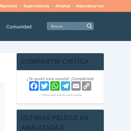
·
·
·
·
Alpinismo
Supervivencia
Amistad
Naturaleza hostil
Monstruo
Comunidad
COMPARTIR CRÍTICA
¿Te gustó esta reseña? ¡Compártela!
Facebook
Twitter
WhatsApp
Telegram
Email
Copy
Link
🔗 Enlace permanente a esta reseña
ÚLTIMAS PELÍCULAS
ANALIZADAS