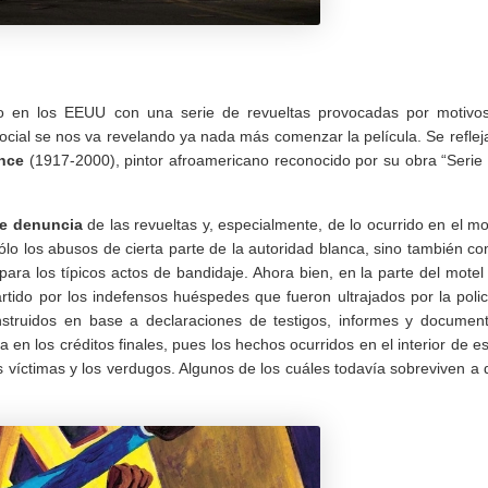
ivo en los EEUU con una serie de revueltas provocadas por motivo
 social se nos va revelando ya nada más comenzar la película. Se reflej
nce
(1917-2000), pintor afroamericano reconocido por su obra “Serie
de denuncia
de las revueltas y, especialmente, de lo ocurrido en el mo
ólo los abusos de cierta parte de la autoridad blanca, sino también c
ara los típicos actos de bandidaje. Ahora bien, en la parte del motel
tido por los indefensos huéspedes que fueron ultrajados por la polic
struidos en base a declaraciones de testigos, informes y documen
a en los créditos finales, pues los hechos ocurridos en el interior de e
 víctimas y los verdugos. Algunos de los cuáles todavía sobreviven a 