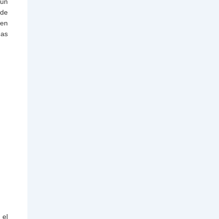
 un
 de
 en
nas
 el