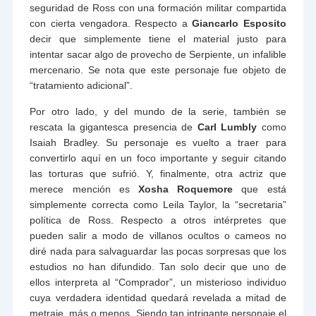
seguridad de Ross con una formación militar compartida
con cierta vengadora. Respecto a
Giancarlo Esposito
decir que simplemente tiene el material justo para
intentar sacar algo de provecho de Serpiente, un infalible
mercenario. Se nota que este personaje fue objeto de
“tratamiento adicional”.
Por otro lado, y del mundo de la serie, también se
rescata la gigantesca presencia de
Carl Lumbly
como
Isaiah Bradley. Su personaje es vuelto a traer para
convertirlo aquí en un foco importante y seguir citando
las torturas que sufrió. Y, finalmente, otra actriz que
merece mención es
Xosha Roquemore
que está
simplemente correcta como Leila Taylor, la “secretaria”
política de Ross. Respecto a otros intérpretes que
pueden salir a modo de villanos ocultos o cameos no
diré nada para salvaguardar las pocas sorpresas que los
estudios no han difundido. Tan solo decir que uno de
ellos interpreta al “Comprador”, un misterioso individuo
cuya verdadera identidad quedará revelada a mitad de
metraje, más o menos. Siendo tan intrigante personaje el