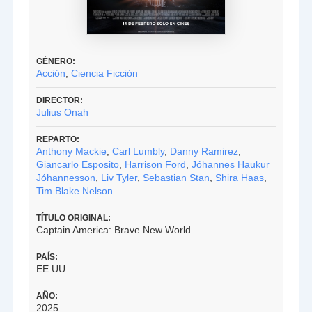
GÉNERO:
Acción
,
Ciencia Ficción
DIRECTOR:
Julius Onah
REPARTO:
Anthony Mackie
,
Carl Lumbly
,
Danny Ramirez
,
Giancarlo Esposito
,
Harrison Ford
,
Jóhannes Haukur
Jóhannesson
,
Liv Tyler
,
Sebastian Stan
,
Shira Haas
,
Tim Blake Nelson
TÍTULO ORIGINAL:
Captain America: Brave New World
PAÍS:
EE.UU.
AÑO:
2025