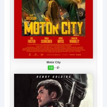
Motor City
—
📹
7.5