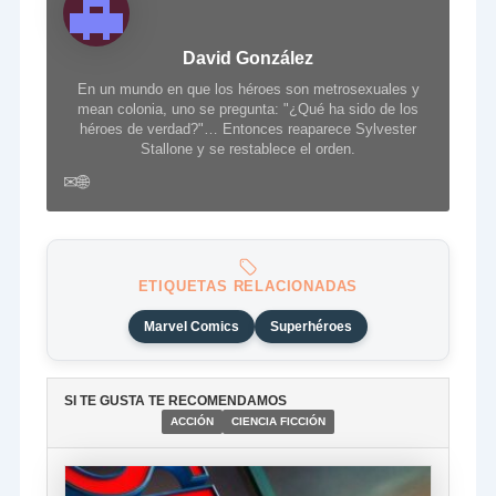
David González
En un mundo en que los héroes son metrosexuales y
mean colonia, uno se pregunta: "¿Qué ha sido de los
héroes de verdad?"… Entonces reaparece Sylvester
Stallone y se restablece el orden.
✉
🌐
ETIQUETAS RELACIONADAS
Marvel Comics
Superhéroes
SI TE GUSTA TE RECOMENDAMOS
ACCIÓN
CIENCIA FICCIÓN