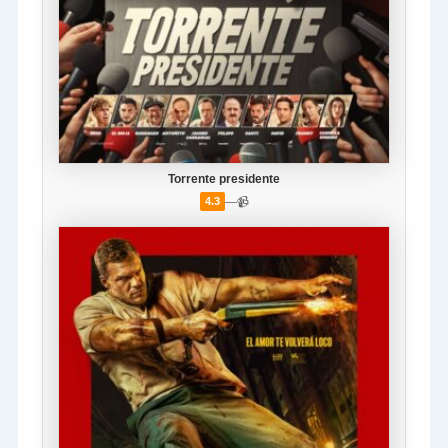
Torrente presidente
—
📹
4.3