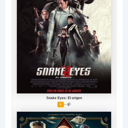
Snake Eyes: El origen
—
📹
5