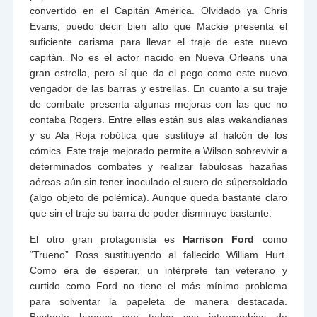
convertido en el Capitán América. Olvidado ya Chris
Evans, puedo decir bien alto que Mackie presenta el
suficiente carisma para llevar el traje de este nuevo
capitán. No es el actor nacido en Nueva Orleans una
gran estrella, pero sí que da el pego como este nuevo
vengador de las barras y estrellas. En cuanto a su traje
de combate presenta algunas mejoras con las que no
contaba Rogers. Entre ellas están sus alas wakandianas
y su Ala Roja robótica que sustituye al halcón de los
cómics. Este traje mejorado permite a Wilson sobrevivir a
determinados combates y realizar fabulosas hazañas
aéreas aún sin tener inoculado el suero de súpersoldado
(algo objeto de polémica). Aunque queda bastante claro
que sin el traje su barra de poder disminuye bastante.
El otro gran protagonista es
Harrison Ford
como
“Trueno” Ross sustituyendo al fallecido William Hurt.
Como era de esperar, un intérprete tan veterano y
curtido como Ford no tiene el más mínimo problema
para solventar la papeleta de manera destacada.
Bastante buenos son todos sus intercambios de