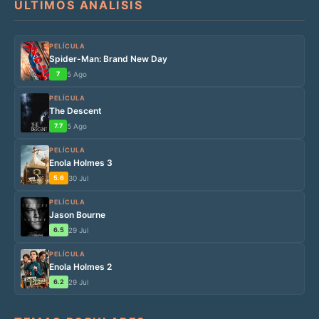
ÚLTIMOS ANÁLISIS
PELÍCULA
Spider-Man: Brand New Day
7
5 Ago
PELÍCULA
The Descent
7.7
5 Ago
PELÍCULA
Enola Holmes 3
5.6
30 Jul
PELÍCULA
Jason Bourne
6.5
29 Jul
PELÍCULA
Enola Holmes 2
6.2
29 Jul