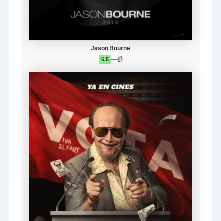
Jason Bourne
—
📹
6.5