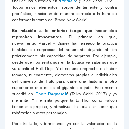
final de los sucedido en
‘
Eternals
’
(Chloé Zhao, 2021).
Todos estos elementos, sorprendentemente y contra
pronóstico, funcionan de manera correcta a la hora de
conformar la trama de ‘Brave New World’.
En relación a lo anterior tengo que hacer dos
reproches importantes.
El primero es que,
nuevamente, Marvel y Disney han aireado la práctica
totalidad de sorpresas del argumento dejando al film
prácticamente sin capacidad de sorpresa. Por ejemplo,
desde que nos sentamos en la butaca ya sabemos que
va a salir el Hulk Rojo. Y el segundo reproche es haber
tomado, nuevamente, elementos propios e individuales
del universo de Hulk para darle una historia a otro
superhéroe que no es el gigante de jade. Esto mismo
sucedió en
‘
Thor: Ragnarok
’
(Taika Waititi, 2017) y ya
me irrita. Y me irrita porque tanto Thor como Falcon
tienen sus propias, y atractivas, historias sin tener que
robárselas a otros personajes.
Por otro lado, y terminando ya con la valoración de la