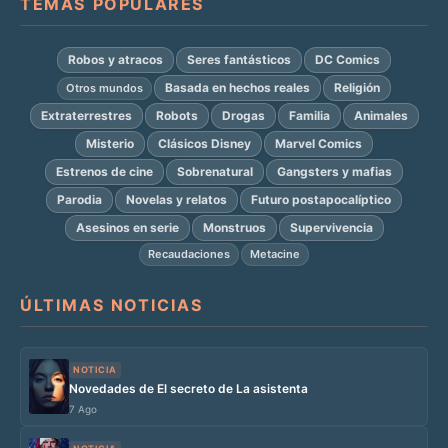
TEMAS POPULARES
Robos y atracos
Seres fantásticos
DC Comics
Basada en hechos reales
Religión
Otros mundos
Extraterrestres
Robots
Drogas
Familia
Animales
Misterio
Clásicos Disney
Marvel Comics
Estrenos de cine
Sobrenatural
Gangsters y mafias
Parodia
Novelas y relatos
Futuro postapocalíptico
Asesinos en serie
Monstruos
Supervivencia
Recaudaciones
Metacine
ÚLTIMAS NOTICIAS
NOTICIA
Novedades de El secreto de La asistenta
7 Ago