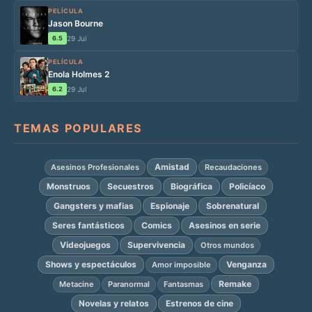
PELÍCULA
Jason Bourne
6.5
29 Jul
PELÍCULA
Enola Holmes 2
6.2
29 Jul
TEMAS POPULARES
Amistad
Asesinos Profesionales
Recaudaciones
Monstruos
Secuestros
Biográfica
Policíaco
Gangsters y mafias
Espionaje
Sobrenatural
Seres fantásticos
Comics
Asesinos en serie
Videojuegos
Supervivencia
Otros mundos
Shows y espectáculos
Venganza
Amor imposible
Remake
Metacine
Paranormal
Fantasmas
Novelas y relatos
Estrenos de cine