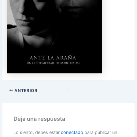
ANTERIOR
Deja una respuesta
Lo siento, debes estar
conectado
para publicar un