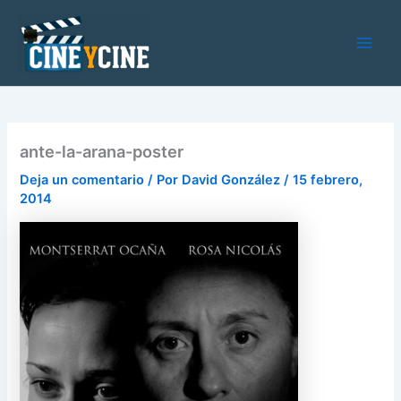
Ir
al
contenido
Main
Men
ante-la-arana-poster
Deja un comentario
/ Por
David González
/
15 febrero,
2014