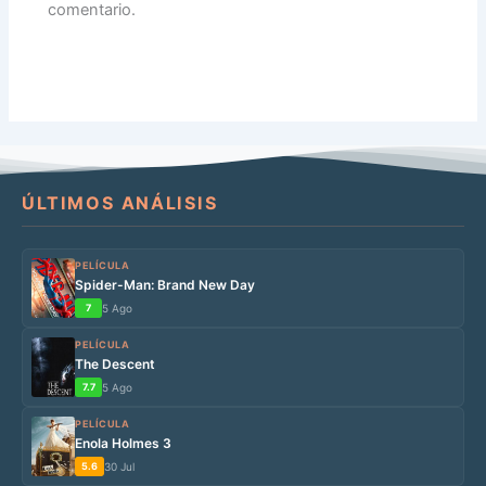
comentario.
ÚLTIMOS ANÁLISIS
PELÍCULA
Spider-Man: Brand New Day
7
5 Ago
PELÍCULA
The Descent
7.7
5 Ago
PELÍCULA
Enola Holmes 3
5.6
30 Jul