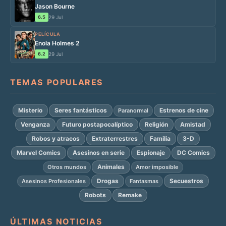
Jason Bourne
6.5
29 Jul
PELÍCULA
Enola Holmes 2
6.2
29 Jul
TEMAS POPULARES
Misterio
Seres fantásticos
Estrenos de cine
Paranormal
Venganza
Futuro postapocalíptico
Religión
Amistad
Robos y atracos
Extraterrestres
Familia
3-D
Marvel Comics
Asesinos en serie
Espionaje
DC Comics
Animales
Otros mundos
Amor imposible
Drogas
Secuestros
Asesinos Profesionales
Fantasmas
Robots
Remake
ÚLTIMAS NOTICIAS