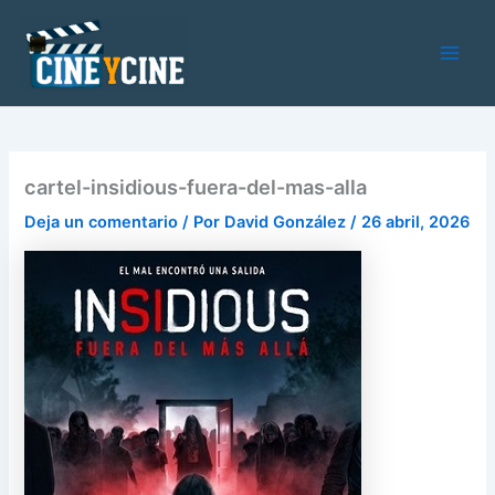
Ir
al
contenido
Main
Men
cartel-insidious-fuera-del-mas-alla
Deja un comentario
/ Por
David González
/
26 abril, 2026