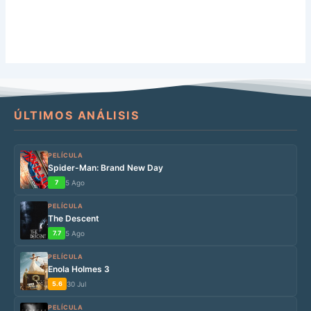
ÚLTIMOS ANÁLISIS
PELÍCULA
Spider-Man: Brand New Day
7
5 Ago
PELÍCULA
The Descent
7.7
5 Ago
PELÍCULA
Enola Holmes 3
5.6
30 Jul
PELÍCULA