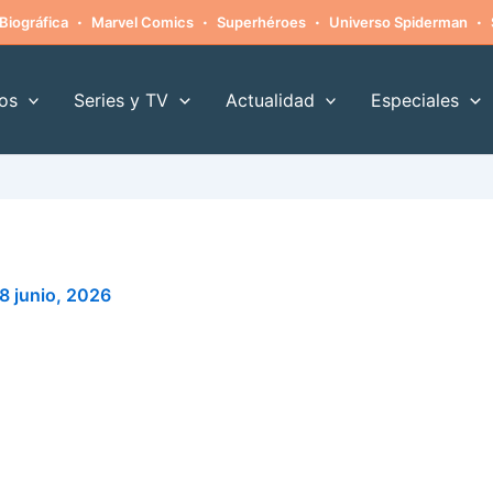
·
·
·
·
Biográfica
Marvel Comics
Superhéroes
Universo Spiderman
os
Series y TV
Actualidad
Especiales
8 junio, 2026