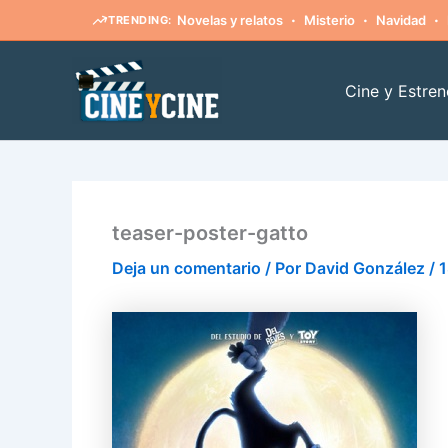
·
·
·
Novelas y relatos
Misterio
Navidad
TRENDING:
Ir
al
Cine y Estren
contenido
teaser-poster-gatto
Deja un comentario
/ Por
David González
/
1