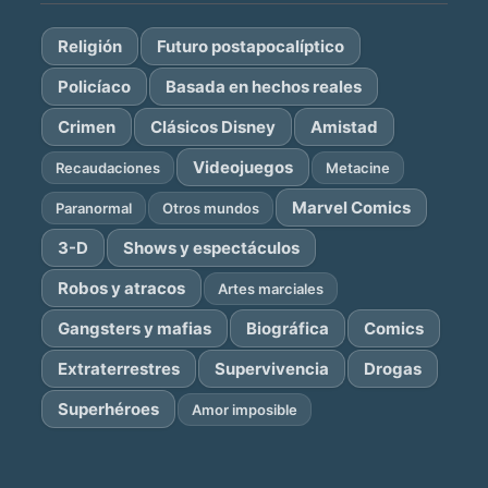
Religión
Futuro postapocalíptico
Policíaco
Basada en hechos reales
Crimen
Clásicos Disney
Amistad
Videojuegos
Recaudaciones
Metacine
Marvel Comics
Paranormal
Otros mundos
3-D
Shows y espectáculos
Robos y atracos
Artes marciales
Gangsters y mafias
Biográfica
Comics
Extraterrestres
Supervivencia
Drogas
Superhéroes
Amor imposible