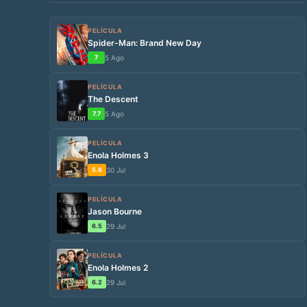
PELÍCULA
Spider-Man: Brand New Day
7
5 Ago
PELÍCULA
The Descent
7.7
5 Ago
PELÍCULA
Enola Holmes 3
5.6
30 Jul
PELÍCULA
Jason Bourne
6.5
29 Jul
PELÍCULA
Enola Holmes 2
6.2
29 Jul