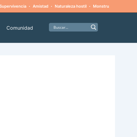
·
·
·
·
Supervivencia
Amistad
Naturaleza hostil
Monstruos
Alpinism
Comunidad