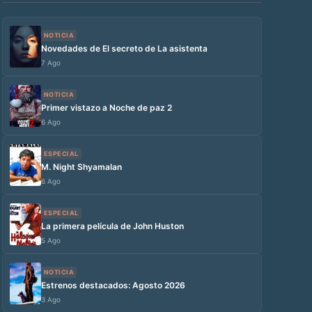
NOTICIA
Novedades de El secreto de La asistenta
7 Ago
NOTICIA
Primer vistazo a Noche de paz 2
6 Ago
ESPECIAL
M. Night Shyamalan
6 Ago
ESPECIAL
La primera película de John Huston
5 Ago
NOTICIA
Estrenos destacados: Agosto 2026
3 Ago