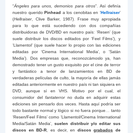
“
Ángeles para unos, demonios para otros
”. Así definía
nuestro querido
Pinhead
a los cenobitas en ‘
Hellraiser
’
(
Hellraiser
, Clive Barker, 1987). Frase muy apropiada
para lo que está sucediendo con dos compañías
distribuidoras de DVD/BD en nuestro país: ‘Resen’ (que
suele distribuir los discos editados por ‘Feel Films’), y
‘Llamentol’ (que suele hacer lo propio con las ediciones
editadas por ‘Cinema International Media’, o ‘Satán
Media’). Dos empresas que, reconozcámoslo ya, han
demostrado tener un gusto exquisito por el cine de terror
y fantástico a tenor de lanzamientos en BD de
verdaderas películas de culto, la mayoría de ellas jamás
editadas anteriormente en nuestro país ni tan siquiera en
DVD, aunque sí en VHS. Motivo por el cual, el
consumidor del
fantaterror
no duda en adquirir estas
ediciones sin pensarlo dos veces. Hasta aquí podría ser
todo bastante normal y lógico si no fuera porque… tanto
‘Resen/Feel Films’ como ‘Llamentol/Cinema International
Media/Satán Media’,
suelen distribuir y/o editar sus
discos en BD-R
, es decir, en
discos
grabados
de