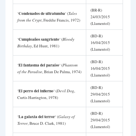
(BR-R)
Condenados de ultratumba
‘
‘ (
Tales
24/03/2015
from the Crypt
, Freddie Francis, 1972)
(Llamentol)
(BD-R)
Cumpleaños sangriento
‘
‘ (
Bloody
16/04/2015
Birthday
, Ed Hunt, 1981)
(Llamentol)
(BD-R)
El fantasma del paraíso
‘
‘ (
Phantom
16/04/2015
of the Paradise
, Brian De Palma, 1974)
(Llamentol)
(BD-R)
El perro del infierno
‘
‘ (
Devil Dog
,
29/04/2015
Curtis Harrington, 1978)
(Llamentol)
(BD-R)
La galaxia del terror
‘
‘ (
Galaxy of
29/04/2015
Terror
, Bruce D. Clark, 1981)
(Llamentol)