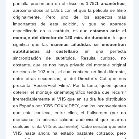
pantalla presentado en el disco es
1.78:1 anamórfico
,
aproximándose al 1.85:1 con el que la película se filmó
originalmente. Pero uno de los aspectos más
importantes de esta edición, y que no aparece
especificado en la carátula, es que
estamos ante el
montaje del director de 120 min. de duración
, lo que
significa que las
escenas añadidas se encuentran
subtituladas al castellano
en una perfecta
sincronización de subtítulos. Resulta curioso, no
obstante, que se nos haya privado del montaje original
de cines de 102 min., el cual contiene un final diferente,
entre otras secuencias, al del Director´s Cut que nos
presenta ‘Resen/Feel Films’. Por lo tanto, quién quiera
obtener el montaje cinematográfico tendrá que recurrir
irremediablemente al VHS que en su día fue distribuido
en España por ‘CBS FOX VIDEO’, con los inconvenientes
que esto conlleva, entre ellos, el Fullscreen (por no
mencionar la pésima calidad audiovisual que acarrea
cualquier cinta VHS actualmente). Cabe señalar que este
VHS hasta ahora ha estado bastante cotizado, pero