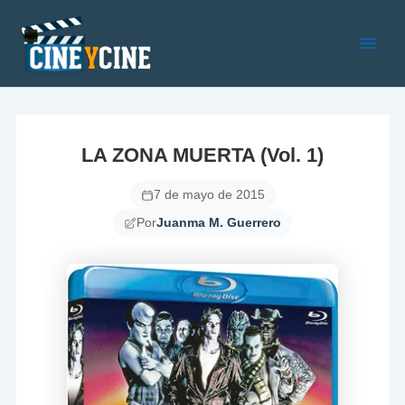
Ir
al
contenido
Main
Men
LA ZONA MUERTA (Vol. 1)
7 de mayo de 2015
Por
Juanma M. Guerrero