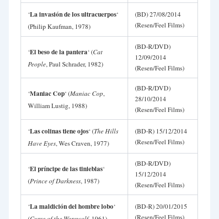
La invasión de los ultracuerpos
‘
‘
(BD) 27/08/2014
(Resen/Feel Films)
(Philip Kaufman, 1978)
(BD-R/DVD)
El beso de la pantera
‘
‘ (
Cat
12/09/2014
People
, Paul Schrader, 1982)
(Resen/Feel Films)
(BD-R/DVD)
Maniac Cop
‘
‘ (
Maniac Cop
,
28/10/2014
William Lustig, 1988)
(Resen/Feel Films)
Las colinas tiene ojos
‘
‘ (
The
Hills
(BD-R) 15/12/2014
(Resen/Feel Films)
Have Eyes
, Wes Craven, 1977)
(BD-R/DVD)
El príncipe de las tinieblas
‘
‘
15/12/2014
(
Prince of Darkness
, 1987)
(Resen/Feel Films)
La maldición del hombre lobo
‘
‘
(BD-R) 20/01/2015
(Resen/Feel Films)
(
Curse of the Werewolf
, 1961)