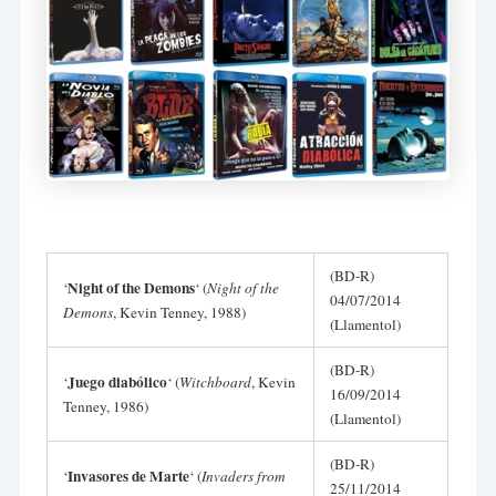
(BD-R)
Night of the Demons
‘
‘ (
Night of the
04/07/2014
Demons
, Kevin Tenney, 1988)
(Llamentol)
(BD-R)
Juego diabólico
‘
‘ (
Witchboard
, Kevin
16/09/2014
Tenney, 1986)
(Llamentol)
(BD-R)
Invasores de Marte
‘
‘ (
Invaders from
25/11/2014