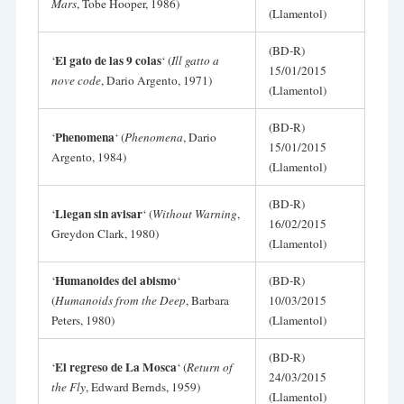
Mars
, Tobe Hooper, 1986)
(Llamentol)
(BD-R)
El gato de las 9 colas
‘
‘ (
Ill gatto a
15/01/2015
nove code
, Dario Argento, 1971)
(Llamentol)
(BD-R)
Phenomena
‘
‘ (
Phenomena
, Dario
15/01/2015
Argento, 1984)
(Llamentol)
(BD-R)
Llegan sin avisar
‘
‘ (
Without Warning
,
16/02/2015
Greydon Clark, 1980)
(Llamentol)
Humanoides del abismo
‘
‘
(BD-R)
(
Humanoids from the Deep
, Barbara
10/03/2015
Peters, 1980)
(Llamentol)
(BD-R)
El regreso de La Mosca
‘
‘ (
Return of
24/03/2015
the Fly
, Edward Bernds, 1959)
(Llamentol)