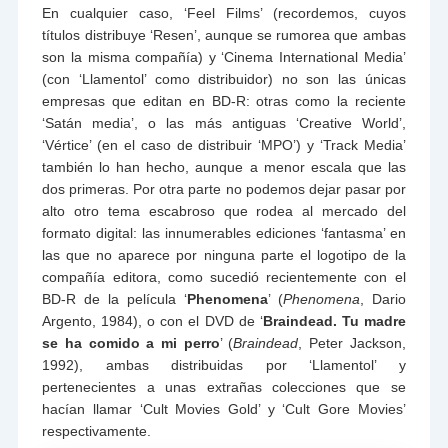
En cualquier caso, ‘Feel Films’ (recordemos, cuyos
títulos distribuye ‘Resen’, aunque se rumorea que ambas
son la misma compañía) y ‘Cinema International Media’
(con ‘Llamentol’ como distribuidor) no son las únicas
empresas que editan en BD-R: otras como la reciente
‘Satán media’, o las más antiguas ‘Creative World’,
‘Vértice’ (en el caso de distribuir ‘MPO’) y ‘Track Media’
también lo han hecho, aunque a menor escala que las
dos primeras. Por otra parte no podemos dejar pasar por
alto otro tema escabroso que rodea al mercado del
formato digital: las innumerables ediciones ‘fantasma’ en
las que no aparece por ninguna parte el logotipo de la
compañía editora, como sucedió recientemente con el
BD-R de la película ‘
Phenomena
’ (
Phenomena
, Dario
Argento, 1984), o con el DVD de ‘
Braindead. Tu madre
se ha comido a mi perro
’ (
Braindead
, Peter Jackson,
1992), ambas distribuidas por ‘Llamentol’ y
pertenecientes a unas extrañas colecciones que se
hacían llamar ‘Cult Movies Gold’ y ‘Cult Gore Movies’
respectivamente.