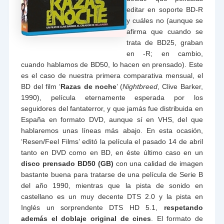
editar en soporte BD-R
y cuáles no (aunque se
afirma que cuando se
trata de BD25, graban
en -R; en cambio,
cuando hablamos de BD50, lo hacen en prensado). Este
es el caso de nuestra primera comparativa mensual, el
BD del film ‘
Razas de noche
’ (
Nightbreed
, Clive Barker,
1990), película eternamente esperada por los
seguidores del fantaterror, y que jamás fue distribuida en
España en formato DVD, aunque sí en VHS, del que
hablaremos unas líneas más abajo. En esta ocasión,
‘Resen/Feel Films’ editó la película el pasado 14 de abril
tanto en DVD como en BD, en éste último caso en un
disco prensado BD50 (GB)
con una calidad de imagen
bastante buena para tratarse de una película de Serie B
del año 1990, mientras que la pista de sonido en
castellano es un muy decente DTS 2.0 y la pista en
Inglés un sorprendente DTS HD 5.1,
respetando
además el doblaje original de cines
. El formato de