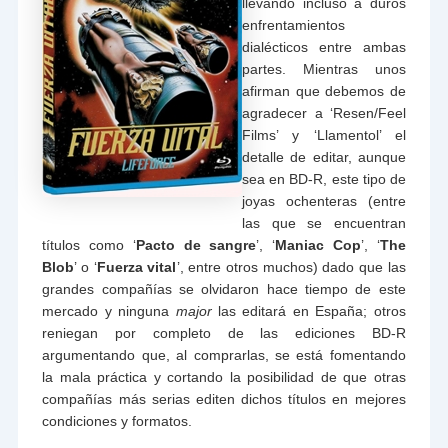
llevando incluso a duros
enfrentamientos
dialécticos entre ambas
partes. Mientras unos
afirman que debemos de
agradecer a ‘Resen/Feel
Films’ y ‘Llamentol’ el
detalle de editar, aunque
sea en BD-R, este tipo de
joyas ochenteras (entre
las que se encuentran
títulos como ‘
Pacto de sangre
’, ‘
Maniac Cop
’, ‘
The
Blob
’ o ‘
Fuerza vital
’, entre otros muchos) dado que las
grandes compañías se olvidaron hace tiempo de este
mercado y ninguna
major
las editará en España; otros
reniegan por completo de las ediciones BD-R
argumentando que, al comprarlas, se está fomentando
la mala práctica y cortando la posibilidad de que otras
compañías más serias editen dichos títulos en mejores
condiciones y formatos.