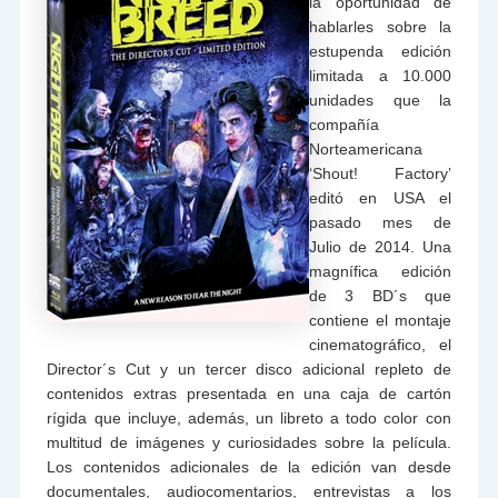
la oportunidad de
hablarles sobre la
estupenda edición
limitada a 10.000
unidades que la
compañía
Norteamericana
‘Shout! Factory’
editó en USA el
pasado mes de
Julio de 2014. Una
magnífica edición
de 3 BD´s que
contiene el montaje
cinematográfico, el
Director´s Cut y un tercer disco adicional repleto de
contenidos extras presentada en una caja de cartón
rígida que incluye, además, un libreto a todo color con
multitud de imágenes y curiosidades sobre la película.
Los contenidos adicionales de la edición van desde
documentales, audiocomentarios, entrevistas a los