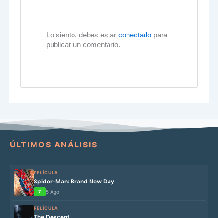
Lo siento, debes estar
conectado
para
publicar un comentario.
ÚLTIMOS ANÁLISIS
PELÍCULA
Spider-Man: Brand New Day
7
5 Ago
PELÍCULA
The Descent