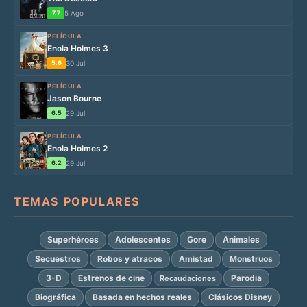
7.7
5 Ago
PELÍCULA
Enola Holmes 3
5.6
30 Jul
PELÍCULA
Jason Bourne
6.5
29 Jul
PELÍCULA
Enola Holmes 2
6.2
29 Jul
TEMAS POPULARES
Superhéroes
Adolescentes
Gore
Animales
Secuestros
Robos y atracos
Amistad
Monstruos
3-D
Estrenos de cine
Parodia
Recaudaciones
Biográfica
Basada en hechos reales
Clásicos Disney