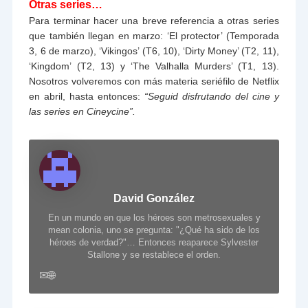
Otras series…
Para terminar hacer una breve referencia a otras series
que también llegan en marzo: ‘El protector’ (Temporada
3, 6 de marzo), ‘Vikingos’ (T6, 10), ‘Dirty Money’ (T2, 11),
‘Kingdom’ (T2, 13) y ‘The Valhalla Murders’ (T1, 13).
Nosotros volveremos con más materia seriéfilo de Netflix
en abril, hasta entonces:
“Seguid disfrutando del cine y
las series en Cineycine”.
David González
En un mundo en que los héroes son metrosexuales y
mean colonia, uno se pregunta: "¿Qué ha sido de los
héroes de verdad?"… Entonces reaparece Sylvester
Stallone y se restablece el orden.
✉
🌐