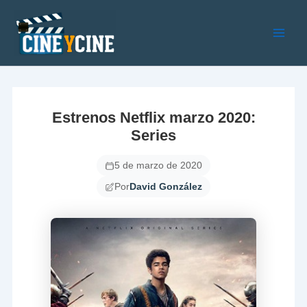
Ir
al
contenido
Main
Men
Estrenos Netflix marzo 2020:
Series
5 de marzo de 2020
Por
David González