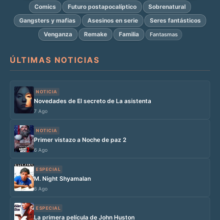
Comics
Futuro postapocalíptico
Sobrenatural
Gangsters y mafias
Asesinos en serie
Seres fantásticos
Venganza
Remake
Familia
Fantasmas
ÚLTIMAS NOTICIAS
NOTICIA
Novedades de El secreto de La asistenta
7 Ago
NOTICIA
Primer vistazo a Noche de paz 2
6 Ago
ESPECIAL
M. Night Shyamalan
6 Ago
ESPECIAL
La primera película de John Huston