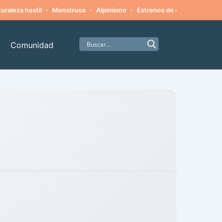
·
·
·
·
uraleza hostil
Monstruos
Alpinismo
Estrenos de cine
Misteri
Comunidad