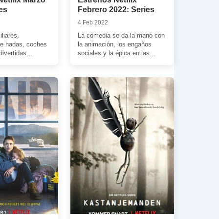
es
Febrero 2022: Series
4 Feb 2022
liares,
La comedia se da la mano con
de hadas, coches
la animación, los engaños
divertidas
sociales y la épica en las
 esperan en las
nuevas ficciones que […]
ciones seriéfilas