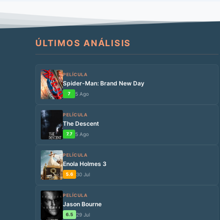
ÚLTIMOS ANÁLISIS
PELÍCULA
Spider-Man: Brand New Day
7
5 Ago
PELÍCULA
The Descent
7.7
5 Ago
PELÍCULA
Enola Holmes 3
5.6
30 Jul
PELÍCULA
Jason Bourne
6.5
29 Jul