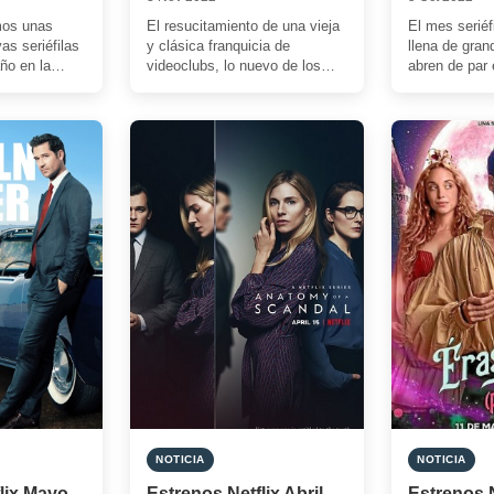
mos unas
El resucitamiento de una vieja
El mes seriéfi
as seriéfilas
y clásica franquicia de
llena de gra
ño en la
videoclubs, lo nuevo de los
abren de par 
N” roja y
creadores de ‘Dark’, Miércoles
a Halloween.
Addams y […]
NOTICIA
NOTICIA
lix Mayo
Estrenos Netflix Abril
Estrenos N