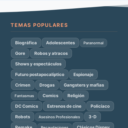
TEMAS POPULARES
Biográfica
Adolescentes
Paranormal
Gore
Robos y atracos
Shows y espectáculos
Futuro postapocalíptico
Espionaje
Crimen
Drogas
Gangsters y mafias
Comics
Religión
Fantasmas
DC Comics
Estrenos de cine
Policíaco
Robots
3-D
Asesinos Profesionales
Remake
Clásicos Disney
Recaudaciones