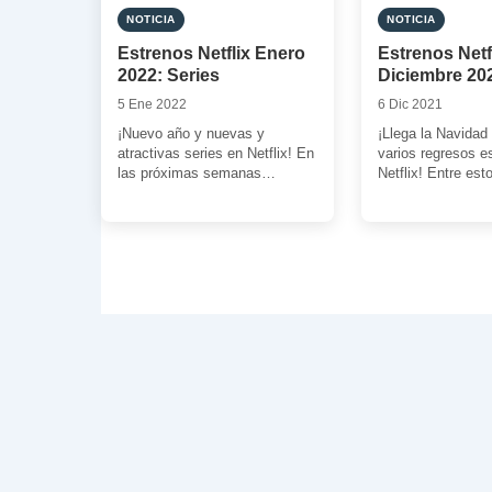
NOTICIA
NOTICIA
Estrenos Netflix Enero
Estrenos Netf
2022: Series
Diciembre 202
5 Ene 2022
6 Dic 2021
¡Nuevo año y nuevas y
¡Llega la Navidad 
atractivas series en Netflix! En
varios regresos e
las próximas semanas
Netflix! Entre est
podremos disfrutar viendo el
podremos contar 
trabajo de los […]
Rivia, Daniel […]