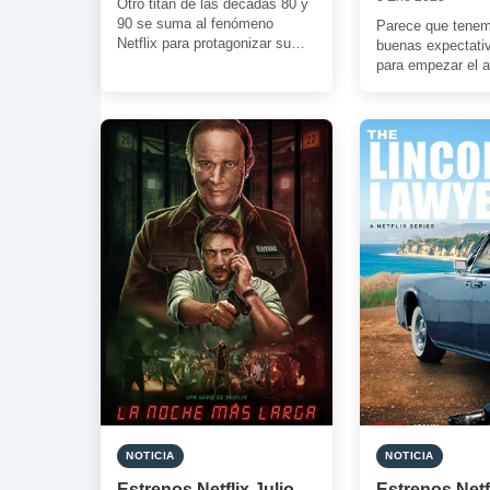
Otro titán de las décadas 80 y
90 se suma al fenómeno
Parece que tene
Netflix para protagonizar su
buenas expectativ
propia serie de acción. […]
para empezar el a
plataforma de la “
grande. […]
NOTICIA
NOTICIA
Estrenos Netflix Julio
Estrenos Netf