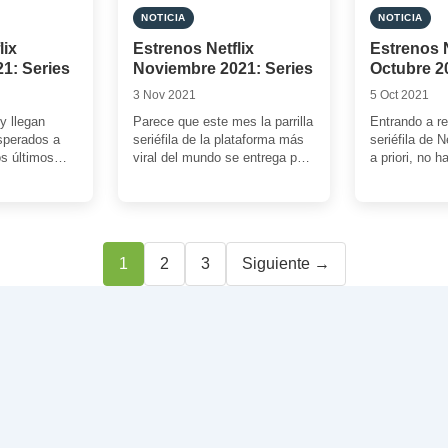
NOTICIA
NOTICIA
lix
Estrenos Netflix
Estrenos N
1: Series
Noviembre 2021: Series
Octubre 2
3 Nov 2021
5 Oct 2021
y llegan
Parece que este mes la parrilla
Entrando a rep
sperados a
seriéfila de la plataforma más
seriéfila de N
os últimos
viral del mundo se entrega por
a priori, no 
con Geralt de
completo al anime. […]
interesante e
embargo, […
Página
Página
Página
1
2
3
Siguiente →