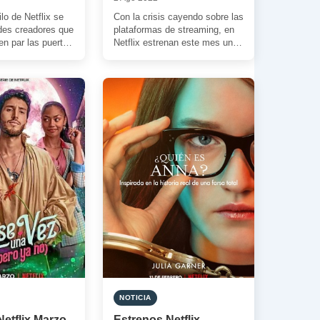
lo de Netflix se
Con la crisis cayendo sobre las
ndes creadores que
plataformas de streaming, en
en par las puertas
Netflix estrenan este mes uno
 […]
de sus lanzamientos más
esperados. […]
NOTICIA
etflix Marzo
Estrenos Netflix