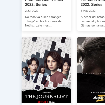
2022: Series
2022: Series
2 Jul 2022
5 May 2022
No todo va a ser ‘Stranger
A pesar del bata
Things’ en las ficciones de
comercial y bursát
Netflix. Este mes
últimas semanas, 
desembarcan en el catálogo
presentando (por 
seriéfilo de […]
amplio catálogo d