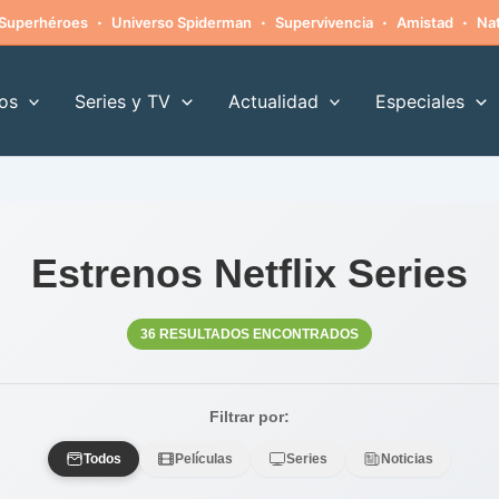
·
·
·
·
Superhéroes
Universo Spiderman
Supervivencia
Amistad
Nat
os
Series y TV
Actualidad
Especiales
Estrenos Netflix Series
36 RESULTADOS ENCONTRADOS
Filtrar por:
Todos
Películas
Series
Noticias