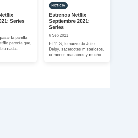
NOTICIA
etflix
Estrenos Netflix
021: Series
Septiembre 2021:
Series
6 Sep 2021
asar la parrilla
etflix parecía que,
El 11-S, lo nuevo de Julie
había nada
Delpy, sacerdotes misteriosos,
ste mes. Sin
crímenes macabros y mucho
]
más. Todo esto es lo que nos
[…]