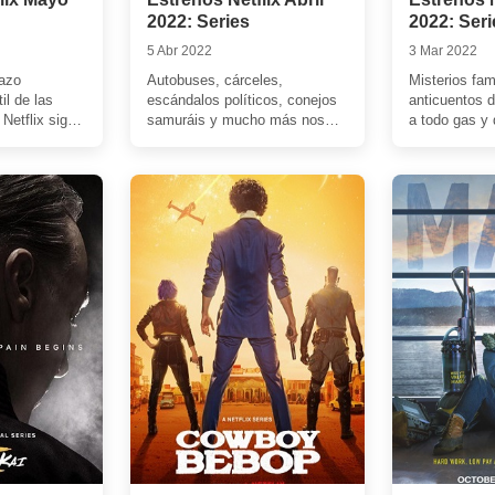
2022: Series
2022: Seri
5 Abr 2022
3 Mar 2022
cazo
Autobuses, cárceles,
Misterios fami
il de las
escándalos políticos, conejos
anticuentos 
Netflix sigue
samuráis y mucho más nos
a todo gas y 
ahora) un
espera este mes en las
criaturas nos
e […]
diferentes producciones
nuevas produc
seriéfilas de la […]
de […]