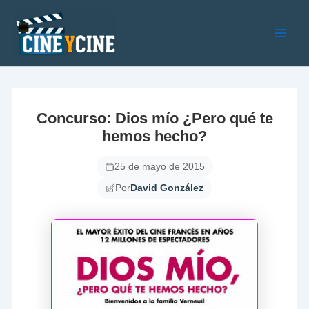
Ir
al
contenido
Main
Men
Concurso: Dios mío ¿Pero qué te
hemos hecho?
25 de mayo de 2015
Por
David González