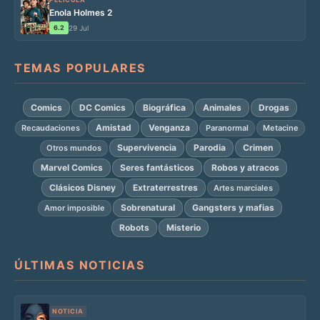
Enola Holmes 2
6.2
29 Jul
TEMAS POPULARES
Comics
DC Comics
Biográfica
Animales
Drogas
Amistad
Venganza
Recaudaciones
Paranormal
Metacine
Supervivencia
Parodia
Crimen
Otros mundos
Marvel Comics
Seres fantásticos
Robos y atracos
Clásicos Disney
Extraterrestres
Artes marciales
Sobrenatural
Gangsters y mafias
Amor imposible
Robots
Misterio
ÚLTIMAS NOTICIAS
NOTICIA