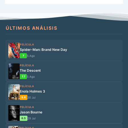
ÚLTIMOS ANÁLISIS
PELÍCULA
Spider-Man: Brand New Day
7
5 Ago
PELÍCULA
The Descent
7.7
5 Ago
PELÍCULA
Enola Holmes 3
5.6
30 Jul
PELÍCULA
Jason Bourne
6.5
29 Jul
PELÍCULA