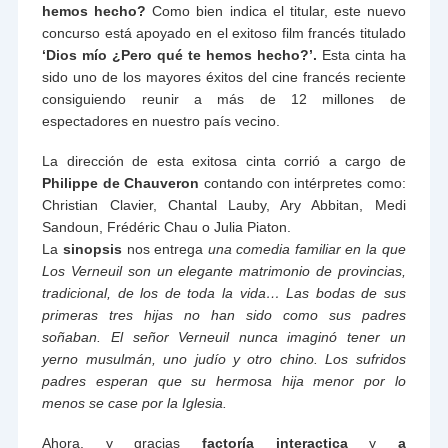
hemos hecho?
Como bien indica el titular, este nuevo
concurso está apoyado en el exitoso film francés titulado
‘Dios mío ¿Pero qué te hemos hecho?’.
Esta cinta ha
sido uno de los mayores éxitos del cine francés reciente
consiguiendo reunir a más de 12 millones de
espectadores en nuestro país vecino.
La dirección de esta exitosa cinta corrió a cargo de
Philippe de Chauveron
contando con intérpretes como:
Christian Clavier, Chantal Lauby, Ary Abbitan, Medi
Sandoun, Frédéric Chau o Julia Piaton.
La
sinopsis
nos entrega
una comedia familiar en la que
Los Verneuil son un elegante matrimonio de provincias,
tradicional, de los de toda la vida… Las bodas de sus
primeras tres hijas no han sido como sus padres
soñaban. El señor Verneuil nunca imaginó tener un
yerno musulmán, uno judío y otro chino. Los sufridos
padres esperan que su hermosa hija menor por lo
menos se case por la Iglesia.
Ahora, y gracias
factoría interactica
y
a