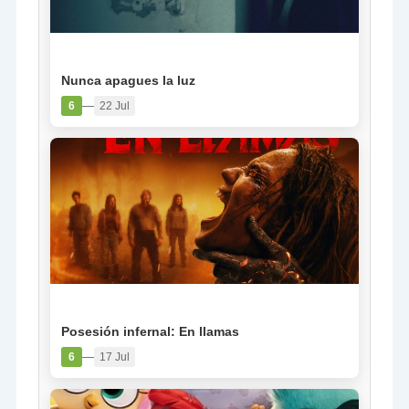
PELÍCULA
Nunca apagues la luz
—
6
22 Jul
PELÍCULA
Posesión infernal: En llamas
—
6
17 Jul