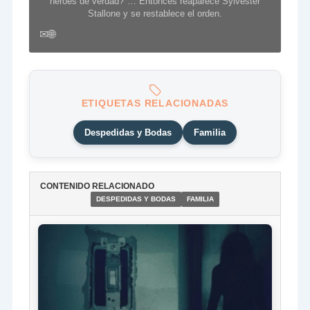
héroes de verdad?"… Entonces reaparece Sylvester
Stallone y se restablece el orden.
✉
🌐
ETIQUETAS RELACIONADAS
Despedidas y Bodas
Familia
CONTENIDO RELACIONADO
DESPEDIDAS Y BODAS
FAMILIA