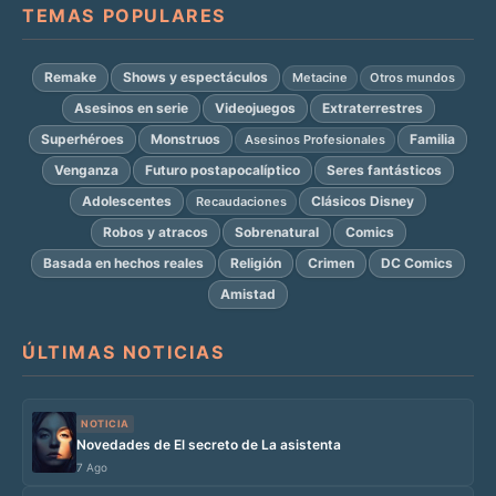
TEMAS POPULARES
Remake
Shows y espectáculos
Metacine
Otros mundos
Asesinos en serie
Videojuegos
Extraterrestres
Superhéroes
Monstruos
Familia
Asesinos Profesionales
Venganza
Futuro postapocalíptico
Seres fantásticos
Adolescentes
Clásicos Disney
Recaudaciones
Robos y atracos
Sobrenatural
Comics
Basada en hechos reales
Religión
Crimen
DC Comics
Amistad
ÚLTIMAS NOTICIAS
NOTICIA
Novedades de El secreto de La asistenta
7 Ago