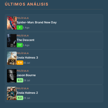
ÚLTIMOS ANÁLISIS
PELÍCULA
Spider-Man: Brand New Day
7
5 Ago
PELÍCULA
The Descent
7.7
5 Ago
PELÍCULA
Enola Holmes 3
5.6
30 Jul
PELÍCULA
Jason Bourne
6.5
29 Jul
PELÍCULA
Enola Holmes 2
6.2
29 Jul