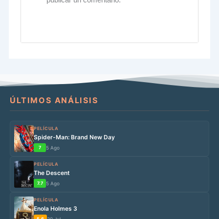
ÚLTIMOS ANÁLISIS
PELÍCULA
Spider-Man: Brand New Day
7
5 Ago
PELÍCULA
The Descent
7.7
5 Ago
PELÍCULA
Enola Holmes 3
5.6