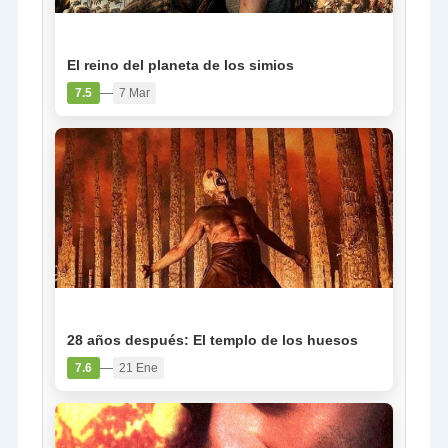
PELÍCULA
El reino del planeta de los simios
—
7.5
7 Mar
PELÍCULA
28 años después: El templo de los huesos
—
7.6
21 Ene