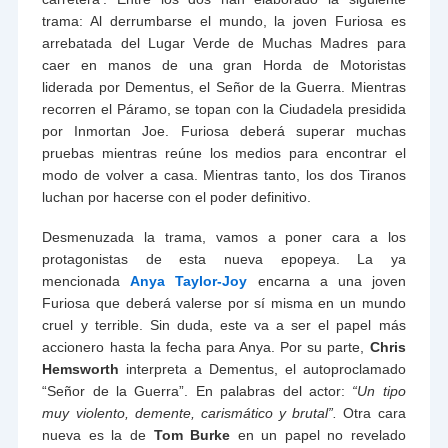
trama: Al derrumbarse el mundo, la joven Furiosa es
arrebatada del Lugar Verde de Muchas Madres para
caer en manos de una gran Horda de Motoristas
liderada por Dementus, el Señor de la Guerra. Mientras
recorren el Páramo, se topan con la Ciudadela presidida
por Inmortan Joe. Furiosa deberá superar muchas
pruebas mientras reúne los medios para encontrar el
modo de volver a casa. Mientras tanto, los dos Tiranos
luchan por hacerse con el poder definitivo.
Desmenuzada la trama, vamos a poner cara a los
protagonistas de esta nueva epopeya. La ya
mencionada
Anya Taylor-Joy
encarna a una joven
Furiosa que deberá valerse por sí misma en un mundo
cruel y terrible. Sin duda, este va a ser el papel más
accionero hasta la fecha para Anya. Por su parte,
Chris
Hemsworth
interpreta a Dementus, el autoproclamado
“Señor de la Guerra”. En palabras del actor:
“Un tipo
muy violento, demente, carismático y brutal”.
Otra cara
nueva es la de
Tom Burke
en un papel no revelado