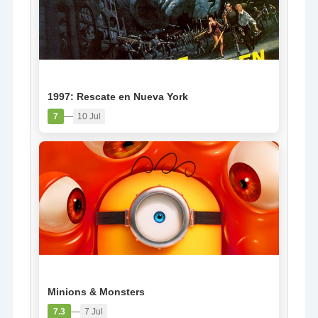
PELÍCULA
1997: Rescate en Nueva York
—
7
10 Jul
PELÍCULA
Minions & Monsters
—
7.3
7 Jul