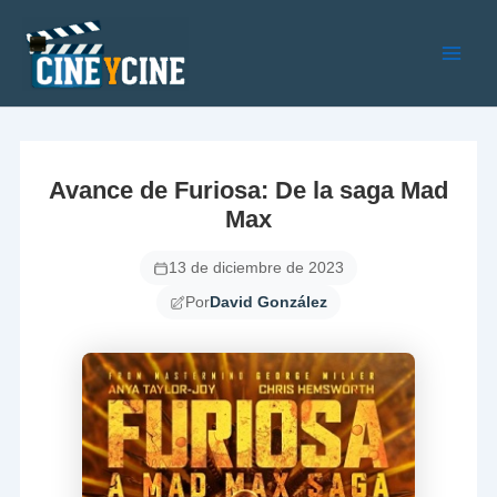
Ir
al
contenido
Main
Men
Avance de Furiosa: De la saga Mad
Max
13 de diciembre de 2023
Por
David González