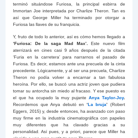
terminó situándose Furiosa, la principal esbirra de
Immortan Joe interpretada por Charlize Theron. Tan es
así que George Miller ha terminado por otorgar a
Furiosa las llaves de su franquicia.
Y, fruto de todo lo anterior, así es cómo hemos llegado a
‘Furiosa: De la saga Mad Max’.
Este nuevo film
aterrizará en cines casi 9 años después de la citada
‘Furia en la carretera’ para narrarnos el pasado de
Furiosa. Es decir, estamos ante una precuela de la cinta
precedente. Lógicamente, y al ser una precuela, Charlize
Theron no podía volver a encarnar a tan fabulosa
heroína. Por ello, se buscó una actriz joven que pudiera
tomar su antorcha sin miedo al fracaso. Y ese puesto es
el que ha ocupado la muy pujante
Anya Taylor-Joy
.
Recordemos que Anya debutó en
‘
La bruja
’
(Robert
Eggers, 2015) y, desde entonces, ha avanzado con paso
muy firme en la industria cinematográfica con papeles
muy diferentes que ha clavado gracias a su
personalidad. Así pues, y a priori, parece que Miller ha