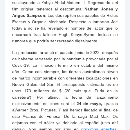
sustituyendo a Yahya Abdul-Mateen II. Regresando del
film original tenemos al descomunal
Nathan Jones y
Angus Sampson.
Los dos repiten sus papeles de Rictus
Erectus y Organic Mechanic. Respecto a Inmortan Joe
todavía no se ha revelado el nombre del actor que lo
encarnará tras fallecer Hugh Keays-Byrne. Incluso se
rumorea que podría ser recreado digitalmente…
La producción arrancó el pasado junio de 2022, después
de haberse retrasado por la pandemia provocada por el
Covid-19. La filmación terminó en octubre del mismo
año. Como casi siempre, las tierras australianas sirven
de marco incomparable con diferentes localizaciones en
Nueva Gales del Sur. El presupuesto estimado es de
unos 170 millones de $ (20 más que ‘Furia en la
carretera’). Por último, la fecha de lanzamiento
exclusivamente en cines será el
24 de mayo,
gracias
aWarner Bros. Pictures. Y así hemos llegado al final de
este Avance de Furiosa: De la saga Mad Max. Os
dejamos con el tráiler ya doblado al español justo ahí
debajo. Nos leemos por aquí en
próximos apaches
.