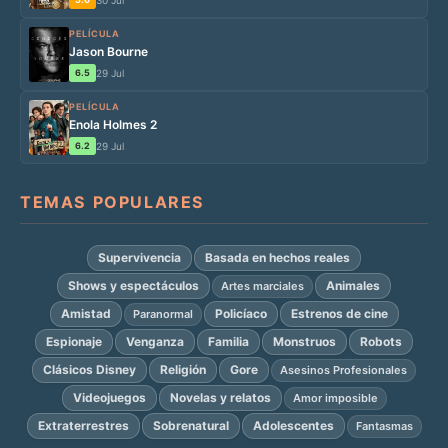
30 Jul
PELÍCULA
Jason Bourne
6.5
29 Jul
PELÍCULA
Enola Holmes 2
6.2
29 Jul
TEMAS POPULARES
Supervivencia
Basada en hechos reales
Shows y espectáculos
Animales
Artes marciales
Amistad
Policíaco
Estrenos de cine
Paranormal
Espionaje
Venganza
Familia
Monstruos
Robots
Clásicos Disney
Religión
Gore
Asesinos Profesionales
Videojuegos
Novelas y relatos
Amor imposible
Extraterrestres
Sobrenatural
Adolescentes
Fantasmas