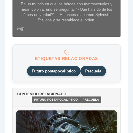
En un mundo en que los héroes son metrosexuales y
mean colonia, uno se pregunta: "¿Qué ha sido de los
héroes de verdad?"… Entonces reaparece Sylvester
Stallone y se restablece el orden.
✉
🌐
ETIQUETAS RELACIONADAS
Futuro postapocalíptico
Precuela
CONTENIDO RELACIONADO
FUTURO POSTAPOCALÍPTICO
PRECUELA