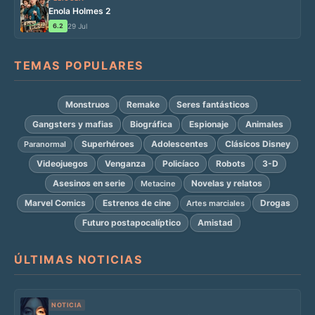
Enola Holmes 2
6.2
29 Jul
TEMAS POPULARES
Monstruos
Remake
Seres fantásticos
Gangsters y mafias
Biográfica
Espionaje
Animales
Superhéroes
Adolescentes
Clásicos Disney
Paranormal
Videojuegos
Venganza
Policíaco
Robots
3-D
Asesinos en serie
Novelas y relatos
Metacine
Marvel Comics
Estrenos de cine
Drogas
Artes marciales
Futuro postapocalíptico
Amistad
ÚLTIMAS NOTICIAS
NOTICIA