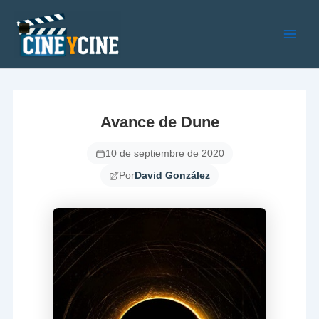
Ir
al
contenido
Main
Men
Avance de Dune
10 de septiembre de 2020
Por
David González