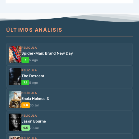
ÚLTIMOS ANÁLISIS
PELÍCULA
Spider-Man: Brand New Day
7
5 Ago
PELÍCULA
The Descent
7.7
5 Ago
PELÍCULA
Enola Holmes 3
5.6
30 Jul
PELÍCULA
Jason Bourne
6.5
29 Jul
PELÍCULA