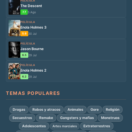
PELÍCULA
The Descent
7.7
5 Ago
PELÍCULA
Enola Holmes 3
5.6
30 Jul
PELÍCULA
Jason Bourne
6.5
29 Jul
PELÍCULA
Enola Holmes 2
6.2
29 Jul
TEMAS POPULARES
Drogas
Robos y atracos
Animales
Gore
Religión
Secuestros
Remake
Gangsters y mafias
Monstruos
Adolescentes
Extraterrestres
Artes marciales