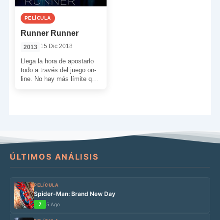
PELÍCULA
Runner Runner
15 Dic 2018
2013
Llega la hora de apostarlo
todo a través del juego on-
line. No hay más límite que
el de tú tarjeta […]
ÚLTIMOS ANÁLISIS
PELÍCULA
Spider-Man: Brand New Day
7
5 Ago