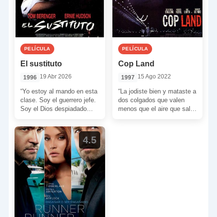
PELÍCULA
PELÍCULA
El sustituto
Cop Land
19 Abr 2026
15 Ago 2022
1996
1997
“Yo estoy al mando en esta
“La jodiste bien y mataste a
clase. Soy el guerrero jefe.
dos colgados que valen
Soy el Dios despiadado
menos que el aire que sale
sobre cualquier cosa que
de tu culo. Así […]
se […]
4.5