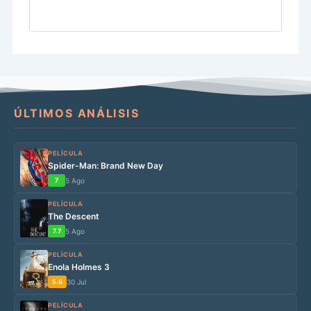
ÚLTIMOS ANÁLISIS
PELÍCULA
Spider-Man: Brand New Day
7
5 Ago
PELÍCULA
The Descent
7.7
5 Ago
PELÍCULA
Enola Holmes 3
5.6
30 Jul
PELÍCULA