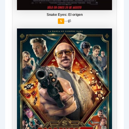
Snake Eyes: El origen
—
📹
5