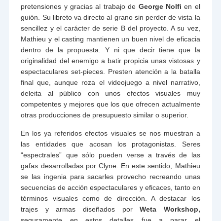
pretensiones y gracias al trabajo de
George Nolfi
en el
guión. Su libreto va directo al grano sin perder de vista la
sencillez y el carácter de serie B del proyecto. A su vez,
Mathieu y el casting mantienen un buen nivel de eficacia
dentro de la propuesta. Y ni que decir tiene que la
originalidad del enemigo a batir propicia unas vistosas y
espectaculares set-pieces. Presten atención a la batalla
final que, aunque roza el videojuego a nivel narrativo,
deleita al público con unos efectos visuales muy
competentes y mejores que los que ofrecen actualmente
otras producciones de presupuesto similar o superior.
En los ya referidos efectos visuales se nos muestran a
las entidades que acosan los protagonistas. Seres
“espectrales” que sólo pueden verse a través de las
gafas desarrolladas por Clyne. En este sentido, Mathieu
se las ingenia para sacarles provecho recreando unas
secuencias de acción espectaculares y eficaces, tanto en
términos visuales como de dirección. A destacar los
trajes y armas diseñados por
Weta Workshop,
seguramente en estos detalles fue a parar el