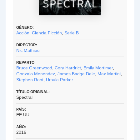
GÉNERO:
Acción
,
Ciencia Ficción
,
Serie B
DIRECTOR:
Nic Mathieu
REPARTO:
Bruce Greenwood
,
Cory Hardrict
,
Emily Mortimer
,
Gonzalo Menendez
,
James Badge Dale
,
Max Martini
,
Stephen Root
,
Ursula Parker
TÍTULO ORIGINAL:
Spectral
PAÍS:
EE.UU.
AÑO:
2016