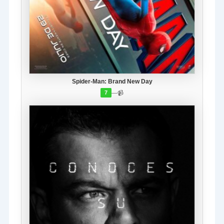
Spider-Man: Brand New Day
—
📹
7