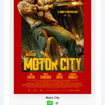
Motor City
—
📹
7.5