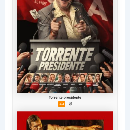
Torrente presidente
—
📹
4.3