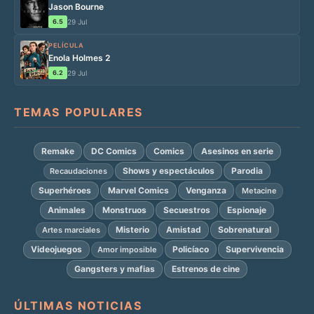
Jason Bourne
6.5
29 Jul
PELÍCULA
Enola Holmes 2
6.2
29 Jul
TEMAS POPULARES
Remake
DC Comics
Comics
Asesinos en serie
Shows y espectáculos
Parodia
Recaudaciones
Superhéroes
Marvel Comics
Venganza
Metacine
Animales
Monstruos
Secuestros
Espionaje
Misterio
Amistad
Sobrenatural
Artes marciales
Videojuegos
Policíaco
Supervivencia
Amor imposible
Gangsters y mafias
Estrenos de cine
ÚLTIMAS NOTICIAS