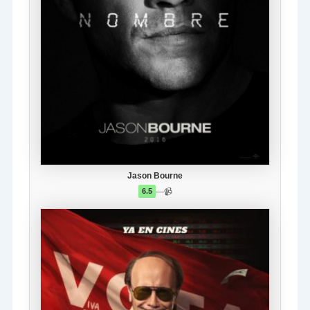
Jason Bourne
—
📹
6.5