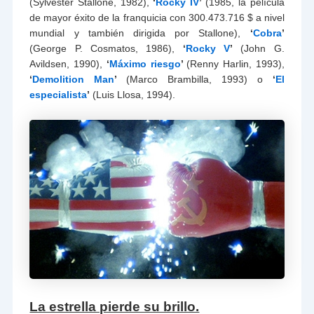
(Sylvester Stallone, 1982),
‘
Rocky IV
’
(1985, la película
de mayor éxito de la franquicia con 300.473.716 $ a nivel
mundial y también dirigida por Stallone),
‘
Cobra
’
(George P. Cosmatos, 1986),
‘
Rocky V
’
(John G.
Avildsen, 1990),
‘
Máximo riesgo
’
(Renny Harlin, 1993),
‘
Demolition Man
’
(Marco Brambilla, 1993) o
‘
El
especialista
’
(Luis Llosa, 1994).
La estrella pierde su brillo.