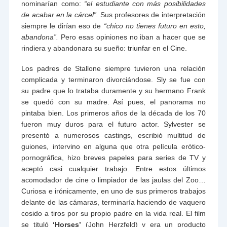
nominarían como:
“el estudiante con más posibilidades
de acabar en la cárcel”.
Sus profesores de interpretación
siempre le dirían eso de
“chico no tienes futuro en esto,
abandona”.
Pero esas opiniones no iban a hacer que se
rindiera y abandonara su sueño: triunfar en el Cine.
Los padres de Stallone siempre tuvieron una relación
complicada y terminaron divorciándose. Sly se fue con
su padre que lo trataba duramente y su hermano Frank
se quedó con su madre. Así pues, el panorama no
pintaba bien. Los primeros años de la década de los 70
fueron muy duros para el futuro actor. Sylvester se
presentó a numerosos castings, escribió multitud de
guiones, intervino en alguna que otra película erótico-
pornográfica, hizo breves papeles para series de TV y
aceptó casi cualquier trabajo. Entre estos últimos
acomodador de cine o limpiador de las jaulas del Zoo…
Curiosa e irónicamente, en uno de sus primeros trabajos
delante de las cámaras, terminaría haciendo de vaquero
cosido a tiros por su propio padre en la vida real. El film
se tituló
‘Horses’
(John Herzfeld) y era un producto