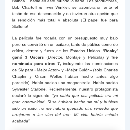
Balboa… nadie en este mundo lo haría. Los productores,
Bob Chartoff & Irwin Winkler, se asombraron ante el
tesón de ese desconocido y no tuvieron otra opción que
la rendición más total y absoluta ¡El papel fue para
Stallone!
La película fue rodada con un presupuesto muy bajo
pero se convirtió en un exitazo, tanto de público como de
crítica, dentro y fuera de los Estados Unidos.
‘
Rocky’
ganó 3 Oscars
(Director, Montaje y Película)
y fue
nominada para otros 7,
incluyendo las nominaciones
de Sly para «Mejor Actor» y «Mejor Guión» (sólo Charles
Chaplin y Orson Welles habían hecho antes algo
parecido). Había nacido una megaestrella. Había nacido
Sylvester Stallone. Recientemente, nuestro protagonista
declaró lo siguiente:
“yo sabía que esa película era mi
gran oportunidad. Si se hubiera hecho sin mí y hubiera
sido un éxito, no me habría quedado otro remedio que
arrojarme a las vías del tren. Mi vida habría estado
acabada”.