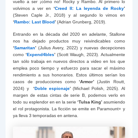
vuelto a ser ¡cómo no! Rocky y Rambo. Al primero lo
volvimos a ver en
‘
Creed II: La leyenda de Rocky
’
(Steven Caple Jr., 2018) y al segundo lo vimos en
‘
Rambo: Last Blood
’
(Adrian Grunberg, 2019).
Entrando en la década del 2020 en adelante, Stallone
nos ha dejado productos muy reivindicables como
‘
Samaritan
’
(Julius Avery, 2022) y nuevas decepciones
como
‘
Expend4bles
’
(Scott Waugh, 2023). Actualmente
tan sólo trabaja en nuevos directos a video en los que
emplea poco tiempo y esfuerzo para sacar el máximo
rendimiento a sus honorarios. Estos últimos serían los
casos de producciones como
‘
Armor’
(Justin Routt,
2024) y
‘
Doble espionaje
’
(Michael Polish, 2025). Al
margen de estas cintas de serie B, podemos verlo en
todo su esplendor en en la serie
‘Tulsa King’
asumiendo
el rol protagonista. La ficción se emite en Paramount+ y
ya lleva 3 temporadas en antena.