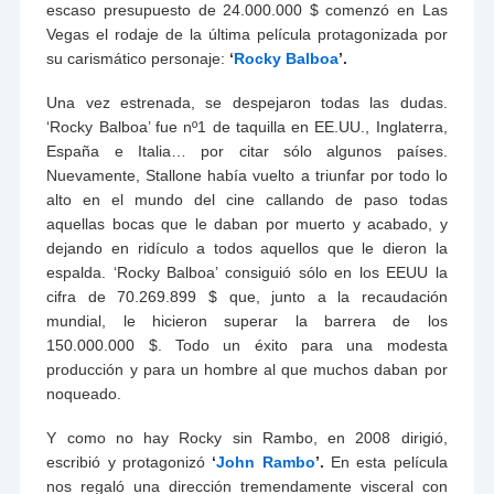
escaso presupuesto de 24.000.000 $ comenzó en Las
Vegas el rodaje de la última película protagonizada por
su carismático personaje:
‘
Rocky Balboa
’.
Una vez estrenada, se despejaron todas las dudas.
‘Rocky Balboa’ fue nº1 de taquilla en EE.UU., Inglaterra,
España e Italia… por citar sólo algunos países.
Nuevamente, Stallone había vuelto a triunfar por todo lo
alto en el mundo del cine callando de paso todas
aquellas bocas que le daban por muerto y acabado, y
dejando en ridículo a todos aquellos que le dieron la
espalda. ‘Rocky Balboa’ consiguió sólo en los EEUU la
cifra de 70.269.899 $ que, junto a la recaudación
mundial, le hicieron superar la barrera de los
150.000.000 $. Todo un éxito para una modesta
producción y para un hombre al que muchos daban por
noqueado.
Y como no hay Rocky sin Rambo, en 2008 dirigió,
escribió y protagonizó
‘
John Rambo
’.
En esta película
nos regaló una dirección tremendamente visceral con