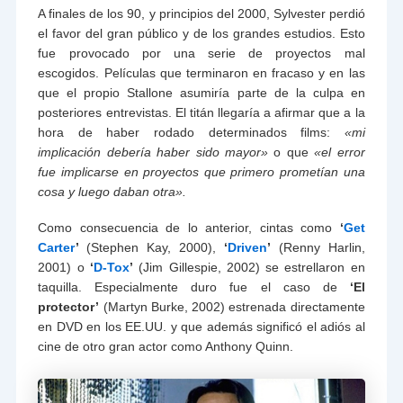
A finales de los 90, y principios del 2000, Sylvester perdió
el favor del gran público y de los grandes estudios. Esto
fue provocado por una serie de proyectos mal
escogidos. Películas que terminaron en fracaso y en las
que el propio Stallone asumiría parte de la culpa en
posteriores entrevistas. El titán llegaría a afirmar que a la
hora de haber rodado determinados films:
«mi
implicación debería haber sido mayor»
o que
«el error
fue implicarse en proyectos que primero prometían una
cosa y luego daban otra».
Como consecuencia de lo anterior, cintas como
‘
Get
Carter
’
(Stephen Kay, 2000),
‘
Driven
’
(Renny Harlin,
2001) o
‘
D-Tox
’
(Jim Gillespie, 2002) se estrellaron en
taquilla. Especialmente duro fue el caso de
‘El
protector’
(Martyn Burke, 2002) estrenada directamente
en DVD en los EE.UU. y que además significó el adiós al
cine de otro gran actor como Anthony Quinn.