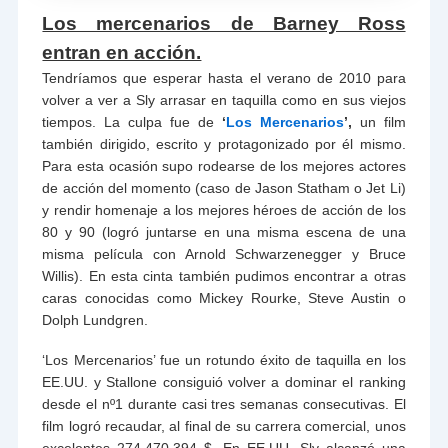
Los mercenarios de Barney Ross
entran en acción.
Tendríamos que esperar hasta el verano de 2010 para
volver a ver a Sly arrasar en taquilla como en sus viejos
tiempos. La culpa fue de
‘
Los Mercenarios
’,
un film
también dirigido, escrito y protagonizado por él mismo.
Para esta ocasión supo rodearse de los mejores actores
de acción del momento (caso de Jason Statham o Jet Li)
y rendir homenaje a los mejores héroes de acción de los
80 y 90 (logró juntarse en una misma escena de una
misma película con Arnold Schwarzenegger y Bruce
Willis). En esta cinta también pudimos encontrar a otras
caras conocidas como Mickey Rourke, Steve Austin o
Dolph Lundgren.
‘Los Mercenarios’ fue un rotundo éxito de taquilla en los
EE.UU. y Stallone consiguió volver a dominar el ranking
desde el nº1 durante casi tres semanas consecutivas. El
film logró recaudar, al final de su carrera comercial, unos
excelentes 274.470.394 $. En EE.UU. Sly alcanzó una