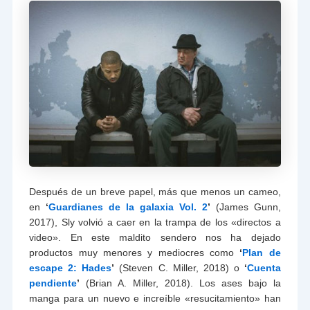
Después de un breve papel, más que menos un cameo,
en
‘
Guardianes de la galaxia Vol. 2
’
(James Gunn,
2017), Sly volvió a caer en la trampa de los «directos a
video». En este maldito sendero nos ha dejado
productos muy menores y mediocres como
‘
Plan de
escape 2: Hades
’
(Steven C. Miller, 2018) o
‘
Cuenta
pendiente
’
(Brian A. Miller, 2018). Los ases bajo la
manga para un nuevo e increíble «resucitamiento» han