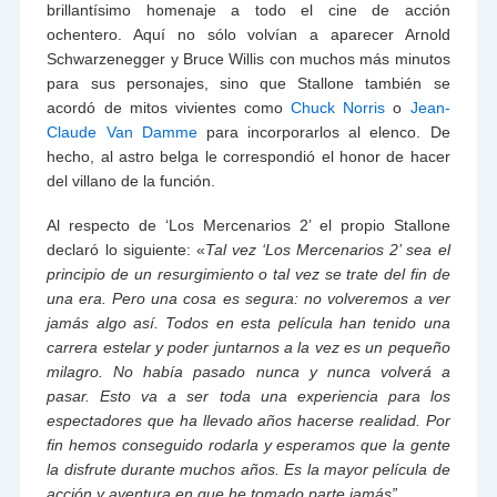
brillantísimo homenaje a todo el cine de acción
ochentero. Aquí no sólo volvían a aparecer Arnold
Schwarzenegger y Bruce Willis con muchos más minutos
para sus personajes, sino que Stallone también se
acordó de mitos vivientes como
Chuck Norris
o
Jean-
Claude Van Damme
para incorporarlos al elenco. De
hecho, al astro belga le correspondió el honor de hacer
del villano de la función.
Al respecto de ‘Los Mercenarios 2’ el propio Stallone
declaró lo siguiente: «
Tal vez ‘Los Mercenarios 2’ sea el
principio de un resurgimiento o tal vez se trate del fin de
una era. Pero una cosa es segura: no volveremos a ver
jamás algo así. Todos en esta película han tenido una
carrera estelar y poder juntarnos a la vez es un pequeño
milagro. No había pasado nunca y nunca volverá a
pasar. Esto va a ser toda una experiencia para los
espectadores que ha llevado años hacerse realidad. Por
fin hemos conseguido rodarla y esperamos que la gente
la disfrute durante muchos años. Es la mayor película de
acción y aventura en que he tomado parte jamás”.