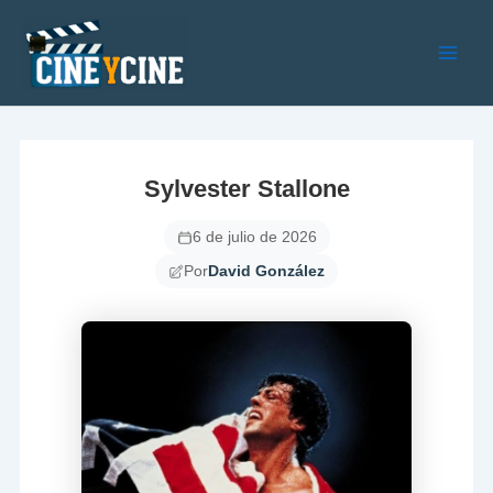
Ir
al
contenido
Main
Men
Sylvester Stallone
6 de julio de 2026
Por
David González