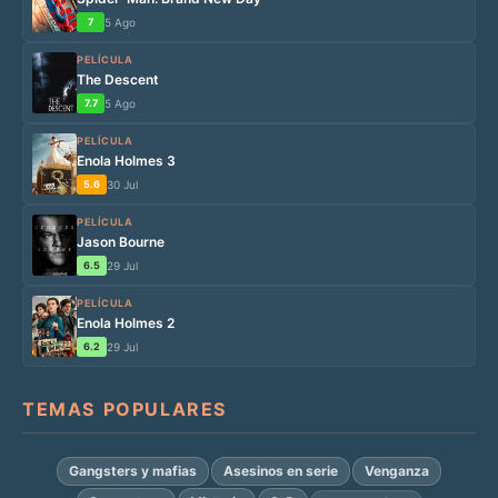
7
5 Ago
PELÍCULA
The Descent
7.7
5 Ago
PELÍCULA
Enola Holmes 3
5.6
30 Jul
PELÍCULA
Jason Bourne
6.5
29 Jul
PELÍCULA
Enola Holmes 2
6.2
29 Jul
TEMAS POPULARES
Gangsters y mafias
Asesinos en serie
Venganza