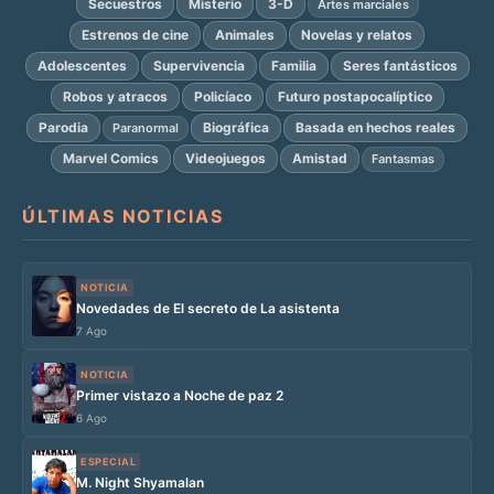
Secuestros
Misterio
3-D
Artes marciales
Estrenos de cine
Animales
Novelas y relatos
Adolescentes
Supervivencia
Familia
Seres fantásticos
Robos y atracos
Policíaco
Futuro postapocalíptico
Parodia
Biográfica
Basada en hechos reales
Paranormal
Marvel Comics
Videojuegos
Amistad
Fantasmas
ÚLTIMAS NOTICIAS
NOTICIA
Novedades de El secreto de La asistenta
7 Ago
NOTICIA
Primer vistazo a Noche de paz 2
6 Ago
ESPECIAL
M. Night Shyamalan