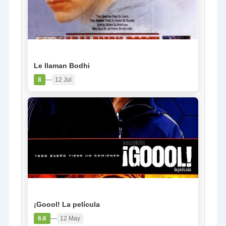
PELÍCULA
Le llaman Bodhi
—
8
12 Jul
PELÍCULA
¡Goool! La película
—
6.6
12 May