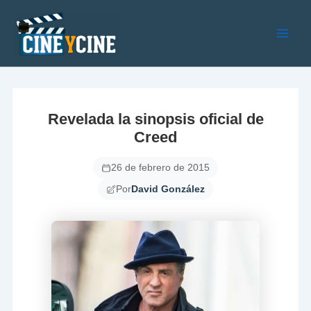
Ir
al
contenido
Main
Men
Revelada la sinopsis oficial de
Creed
26 de febrero de 2015
Por
David González