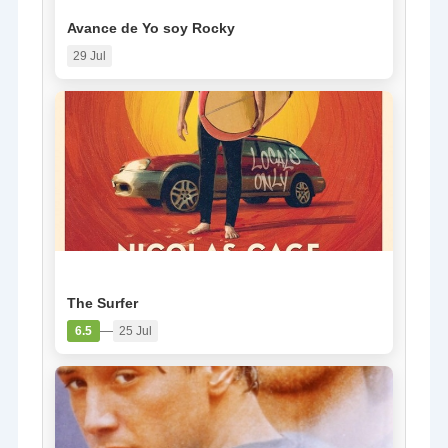
Avance de Yo soy Rocky
29 Jul
PELÍCULA
The Surfer
—
6.5
25 Jul