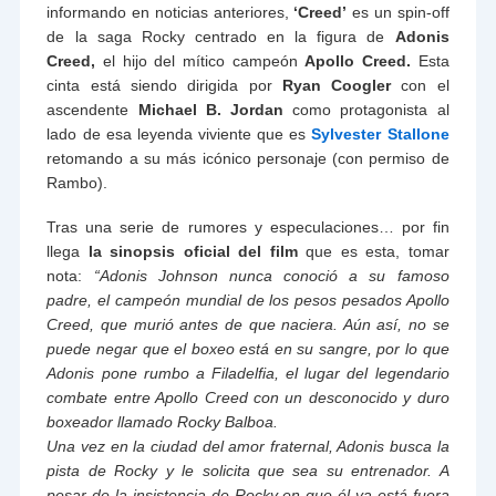
informando en noticias anteriores,
‘Creed’
es un spin-off
de la saga Rocky centrado en la figura de
Adonis
Creed,
el hijo del mítico campeón
Apollo Creed.
Esta
cinta está siendo dirigida por
Ryan Coogler
con el
ascendente
Michael B. Jordan
como protagonista al
lado de esa leyenda viviente que es
Sylvester Stallone
retomando a su más icónico personaje (con permiso de
Rambo).
Tras una serie de rumores y especulaciones… por fin
llega
la sinopsis oficial del film
que es esta, tomar
nota:
“Adonis Johnson nunca conoció a su famoso
padre, el campeón mundial de los pesos pesados Apollo
Creed, que murió antes de que naciera. Aún así, no se
puede negar que el boxeo está en su sangre, por lo que
Adonis pone rumbo a Filadelfia, el lugar del legendario
combate entre Apollo Creed con un desconocido y duro
boxeador llamado Rocky Balboa.
Una vez en la ciudad del amor fraternal, Adonis busca la
pista de Rocky y le solicita que sea su entrenador. A
pesar de la insistencia de Rocky en que él ya está fuera