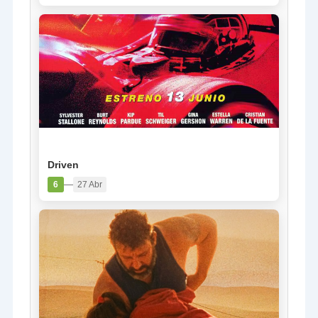
PELÍCULA
Driven
—
6
27 Abr