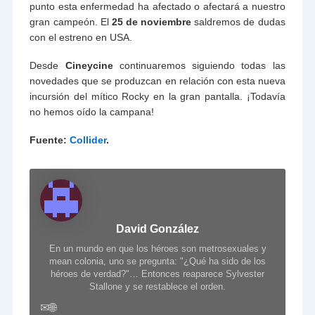
punto esta enfermedad ha afectado o afectará a nuestro
gran campeón. El
25 de noviembre
saldremos de dudas
con el estreno en USA.
Desde
Cineycine
continuaremos siguiendo todas las
novedades que se produzcan en relación con esta nueva
incursión del mítico Rocky en la gran pantalla. ¡Todavía
no hemos oído la campana!
Fuente:
Collider
.
David González
En un mundo en que los héroes son metrosexuales y
mean colonia, uno se pregunta: "¿Qué ha sido de los
héroes de verdad?"… Entonces reaparece Sylvester
Stallone y se restablece el orden.
✉
🌐