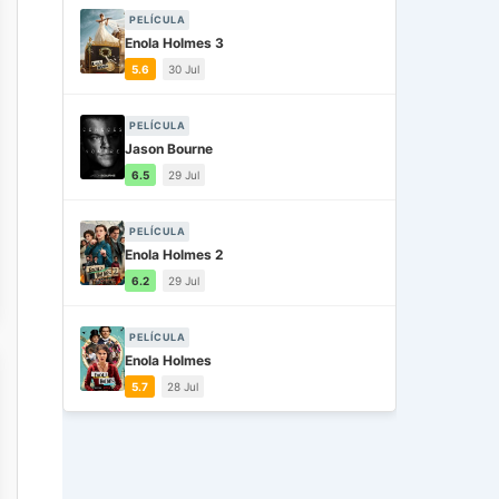
PELÍCULA
Enola Holmes 3
5.6
30 Jul
PELÍCULA
Jason Bourne
6.5
29 Jul
PELÍCULA
Enola Holmes 2
6.2
29 Jul
PELÍCULA
Enola Holmes
5.7
28 Jul