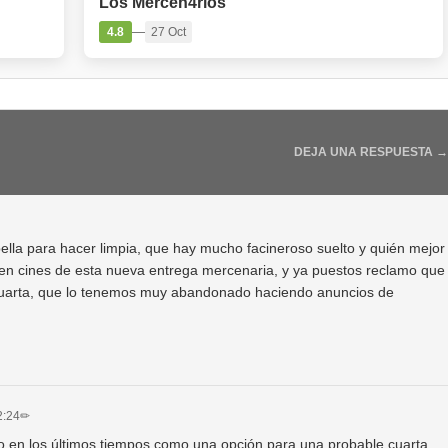
Los Mercen4rios
—
4.8
27 Oct
DEJA UNA RESPUESTA →
ella para hacer limpia, que hay mucho facineroso suelto y quién mejor
r en cines de esta nueva entrega mercenaria, y ya puestos reclamo que
cuarta, que lo tenemos muy abandonado haciendo anuncios de
2:24
✏
do en los últimos tiempos como una opción para una probable cuarta