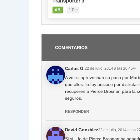
Transporter 3
—
6.5
1 Dic
COMENTARIOS
Carlos G.
22 de julio, 2014 a las 20:45
✏
A ver si aprovechan su paso por Marb
que ellos. Estoy ansioso por disfruta
recuperen a Pierce Brosnan para la 
seguros.
RESPONDER
David González
22 de julio, 2014 a las 2
Si,si... lo de Pierce Brosnan ha sona