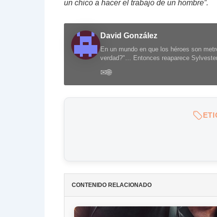
un chico a hacer el trabajo de un hombre”.
David González
En un mundo en que los héroes son metro
verdad?"… Entonces reaparece Sylvester 
✉
🌐
ET
CONTENIDO RELACIONADO