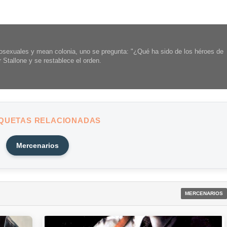
sexuales y mean colonia, uno se pregunta: "¿Qué ha sido de los héroes de
Stallone y se restablece el orden.
IQUETAS RELACIONADAS
Mercenarios
MERCENARIOS