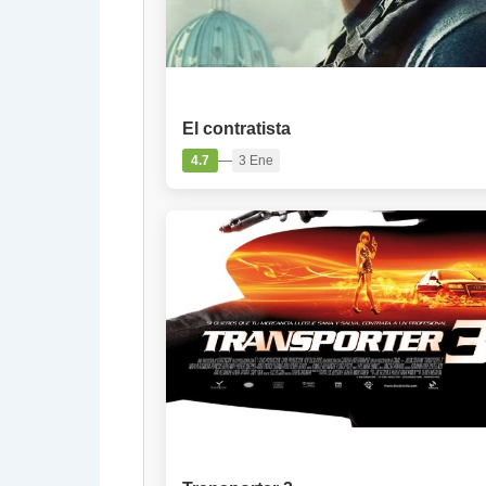
PELÍCULA
El contratista
—
4.7
3 Ene
PELÍCULA