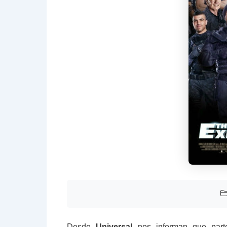
Desde
Universal
nos informan que parte