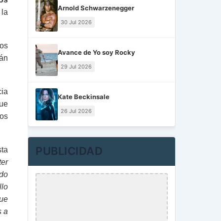
Arnold Schwarzenegger
 la
30 Jul 2026
sos
Avance de Yo soy Rocky
rán
29 Jul 2026
cia
Kate Beckinsale
que
26 Jul 2026
ios
PUBLICIDAD
sta
ter
ndo
llo
que
s a