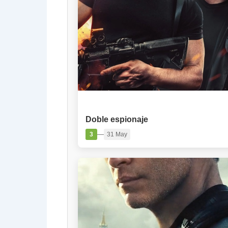
PELÍCULA
Doble espionaje
—
3
31 May