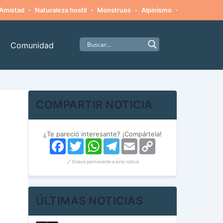
·
·
·
·
Amistad
Naturaleza hostil
Monstruos
Alpinismo
Supervivenci
Comunidad
COMPARTIR NOTICIA
¿Te pareció interesante? ¡Compártela!
Facebook
Twitter
WhatsApp
Telegram
Email
Copy
Link
🔗 Enlace permanente a esta noticia
ÚLTIMAS NOTICIAS