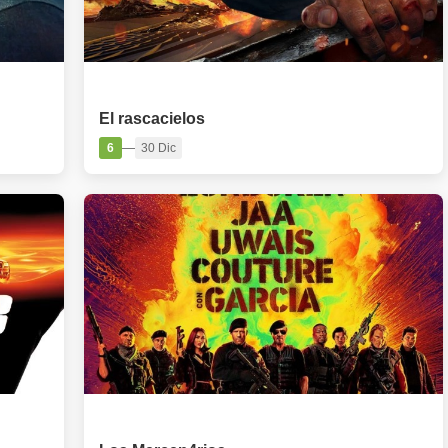
PELÍCULA
El rascacielos
—
6
30 Dic
PELÍCULA