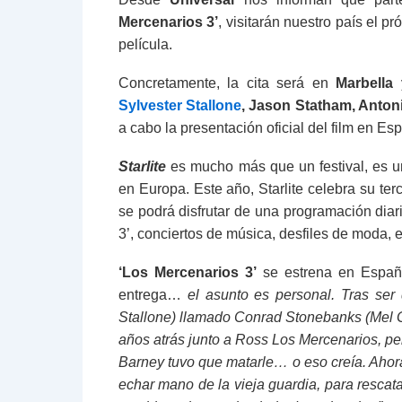
Mercenarios 3’
, visitarán nuestro país el p
película.
Concretamente, la cita será en
Marbella
y
Sylvester Stallone
, Jason Statham, Anton
a cabo la presentación oficial del film en E
Starlite
es mucho más que un festival, es un
en Europa. Este año, Starlite celebra su ter
se podrá disfrutar de una programación dia
3’, conciertos de música, desfiles de moda, 
‘Los Mercenarios 3’
se estrena en Espa
entrega…
el asunto
es personal. Tras ser
Stallone) llamado Conrad Stonebanks (Mel
años atrás junto a Ross Los Mercenarios, per
Barney tuvo que matarle… o eso creía. Ahor
echar mano de la vieja guardia, para resca