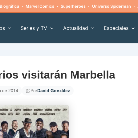
·
·
·
·
Biográfica
Marvel Comics
Superhéroes
Universo Spiderman
os
Series y TV
Actualidad
Especiales
ios visitarán Marbella
io de 2014
Por
David González