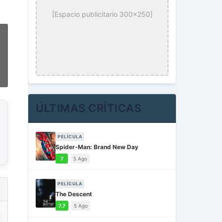
[Espacio publicitario 300x250]
ÚLTIMAS CRÍTICAS
PELÍCULA
Spider-Man: Brand New Day
7
5 Ago
PELÍCULA
The Descent
7.7
5 Ago