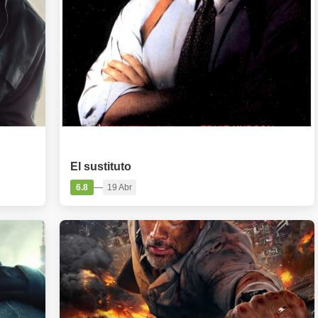
PELÍCULA
El sustituto
—
6.8
19 Abr