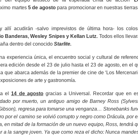
róximo martes
5 de agosto
para promocionar en nuestras tierras
 allí acudirán -salvo imprevistos de última hora- los colo
io Banderas, Wesley Snipes y Kellan Lutz.
Todos ellos lleva
spaña dentro del conocido
Starlite.
a experiencia única, el encuentro social y cultural de referen
cera edición desde el 23 de julio hasta el 23 de agosto, en el 
ria que abarca además de la premier de cine de ‘Los Mercenar
exposiciones de arte y gastronomía.
ña el
14 de agosto
gracias a Universal. Recordar que en e
 dado por muerto, un antiguo amigo de Barney Ross (Sylves
 Gibson), regresa para tomarse una venganza… Stonebanks fu
o por el camino se volvió corrupto y negro como Drácula, por e
a, en mitad de la formación de un nuevo equipo, Ross, tendrá 
tar a la sangre joven. Ya que como reza el dicho: Nunca mande