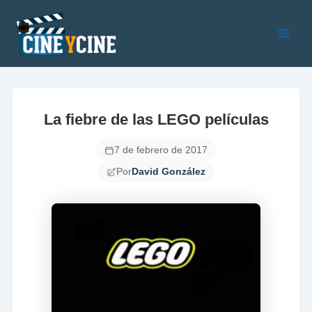
Ir
al
contenido
Main
Men
La fiebre de las LEGO películas
7 de febrero de 2017
Por
David González