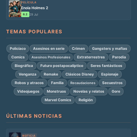
PELÍCULA
Enola Holmes 2
6.2
29 Jul
TEMAS POPULARES
Policíaco
Asesinos en serie
Crimen
Gangsters y mafias
Comics
Extraterrestres
Parodia
Asesinos Profesionales
Biográfica
Futuro postapocalíptico
Seres fantásticos
Venganza
Remake
Clásicos Disney
Espionaje
Robos y atracos
Familia
Secuestros
Recaudaciones
Videojuegos
Monstruos
Novelas y relatos
Gore
Marvel Comics
Religión
ÚLTIMAS NOTICIAS
NOTICIA