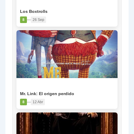
PELÍCULA
Los Boxtrolls
—
8
26 Sep
PELÍCULA
Mr. Link: El origen perdido
—
8
12 Abr