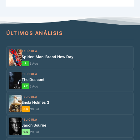
ÚLTIMOS ANÁLISIS
PELÍCULA
Spider-Man: Brand New Day
7
5 Ago
PELÍCULA
The Descent
7.7
5 Ago
PELÍCULA
Enola Holmes 3
5.6
30 Jul
PELÍCULA
Jason Bourne
6.5
29 Jul