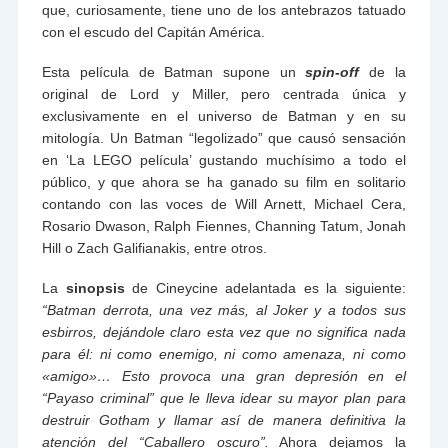
que, curiosamente, tiene uno de los antebrazos tatuado
con el escudo del Capitán América.
Esta película de Batman supone un
spin-off
de la
original de Lord y Miller, pero centrada única y
exclusivamente en el universo de Batman y en su
mitología. Un Batman “legolizado” que causó sensación
en ‘La LEGO película’ gustando muchísimo a todo el
público, y que ahora se ha ganado su film en solitario
contando con las voces de Will Arnett, Michael Cera,
Rosario Dwason, Ralph Fiennes, Channing Tatum, Jonah
Hill o Zach Galifianakis, entre otros.
La
sinopsis
de Cineycine adelantada es la siguiente:
“Batman derrota, una vez más, al Joker y a todos sus
esbirros, dejándole claro esta vez que no significa nada
para él: ni como enemigo, ni como amenaza, ni como
«amigo»… Esto provoca una gran depresión en el
“Payaso criminal” que le lleva idear su mayor plan para
destruir Gotham y llamar así de manera definitiva la
atención del “Caballero oscuro”.
Ahora dejamos la